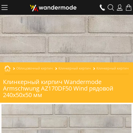
Облицовочный кирпич
Клинкерный кирпич
Клинкерный кирпич Wandermode
Armschwung AZ170DF50 Wind рядовой
240x50x50 мм