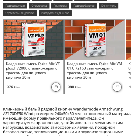
Гидроизоляция
Стеклосетка
Грунтовка
Гидрофобизатор
Очиститель
Строительная добавка
Инструмент для швов
Кладочная смесь Quick-Mix VZ
Кладочная смесь Quick-Mix VM
Кла
plus.T 72006 стально-серая с
01.C 72163 светло-серая с
01.I
трассом для лицевого
трассом для лицевого
тра
кирпича 30 кг
кирпича 30 кг
кирп
976
980
100
/шт
/шт
i
i
Клинкерный белый рядовой кирпич Wandermode Armschwung
AZ170DF50 Wind размером 240x50x50 мм - строительный материал,
имеющий форму правильного параллелепипеда. Он
характеризуется прочностью, устойчивостью к механическим
нагрузкам, воздействию атмосферных явлений, пожарной
безопасностью, теплоизоляционными и звукоизоляционными