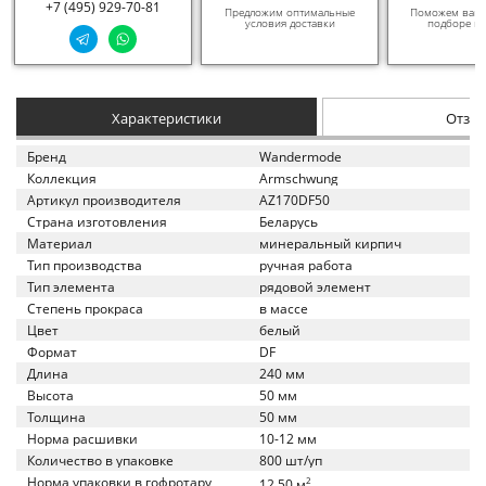
+7 (495) 929-70-81
Предложим оптимальные
Поможем вам в
условия доставки
подборе ма
Характеристики
Отзы
Бренд
Wandermode
Коллекция
Armschwung
Артикул производителя
AZ170DF50
Страна изготовления
Беларусь
Материал
минеральный кирпич
Тип производства
ручная работа
Тип элемента
рядовой элемент
Степень прокраса
в массе
Цвет
белый
Формат
DF
Длина
240 мм
Высота
50 мм
Толщина
50 мм
Норма расшивки
10-12 мм
Количество в упаковке
800 шт/уп
Норма упаковки в гофротару
2
12.50 м