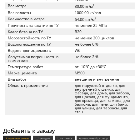
Вес метра
2
80.00 кг/м
Вес паллеты
1000.00 кг/пал
Количество в метре
2
64.00 шт/м
Прочность на сжатие по ТУ
не менее 25 МПа
Класс бетона по ТУ
B20
Морозостойкость по ТУ
не менее 200 циклов
Водопоглощение по ТУ
не более 6 %
Водонепроницаемость
W6
Допустимая погрешность в
не более 2 %
геометрии
Температура работ
от -10°C до +30°C
Марка цемента
M500
Вид работ
внешние и внутренние
Область применения
для наружной отделки, для
внутренней отделки, для
фасада, для дома, для забора,
для цоколя, для фундамента,
для крыльца, для камина, для
балкона, для печи, для бани,
для улицы, для террасы, для
стен
Добавить к заказу
Кладочная смесь
Штукатурка
Шпатлевка
Адгезионный раствор