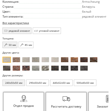
Коллекция:
Armschwung
Страна:
Беларусь
Цвет:
белый
Тип элемента:
рядовой элемент
Все характеристики
рядовой элемент
угловой элемент
Толщина:
50 мм
85 мм
Другие цвета:
Другие размеры:
240x50x50 мм
290x50x50 мм
440x52x50 мм
500x40x50 мм
Отдел продаж
Рассчитать доставку
Заказать