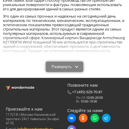
качествами. Благодаря способу производства он приобретает
уникальные поверхности и фактуры, позволяющие использовать
его для декорирования зданий в самых разных стилях.
Это один из самых прочных и надежных на сегодняшний день
материалов, по техническим, механическим, эксплуатационным, и
эстетическим показателям превосходящий традиционные
строительные материалы. Этот продукт является одним из самых
популярных материалов, используемых в современной
строительной сфере. Клинкерный кирпич Вандермоде Armschwung
AZ170DF50 Wind толщиной 50 мм используется при строительстве
зданий и сооружений, обеспечивает прочность и долговечность
конструкций, придает им эстетическую привлекательность.
Клинкерный белый рядовой кирпич
Wandermode Armschwung AZ170DF50 Wind
Развернуть
размером 240x50x50 мм: особенности и
технические характеристики.
Позвоните нам
Клинкерный белый рядовой кирпич Wandermode Armschwung
AZ170DF50 Wind размером 240x50x50 мм выполняет
+7 (495) 929-70-81
конструктивную и декоративную функцию. Высокие показатели
Пн-Сб
10:00-20:00
качества и надежности позволяют применять его для возведения
Вс
10:00-19:00
зданий с красивыми, презентабельными, и долговечными
фасадами. Его главными качественными показателями считается
Приезжайте к нам
Следуйте за нами
прочность, устойчивость к воздействию любой (щелочной или
117218 г.Москва Нахимовский
кислотной) агрессивной среды, резким температурным перепадам,
проспект 24с1 павильон 3а офис
низким, высоким температурам, ультрафиолетовым лучам, влаге,
417б
осадкам, и прочим неблагоприятным факторам. Еще каждый
E-mail:
info@wandermode.ru