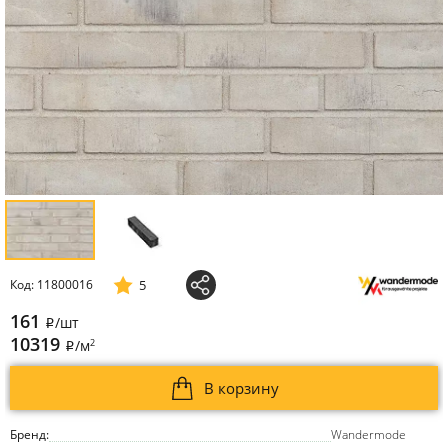
5
Код: 11800016
161
/шт
i
10319
2
/м
i
В корзину
Бренд:
Wandermode