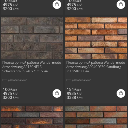
100
100
/шт
/шт
i
i
4975
4975
/м
/м
2
2
i
i
3200
3200
/уп
/уп
i
i
Плитка ручной работы Wandermode
Плитка ручной работы Wandermode
Armschwung AP130NF15
Armschwung AP040DF30 Sandburg
Schwarzbraun 240x71x15 мм
250x50x30 мм
рядовой элемент
рядовой элемент
100
154
/шт
/шт
i
i
4975
9935
/м
/м
2
2
i
i
3200
3388
/уп
/уп
i
i