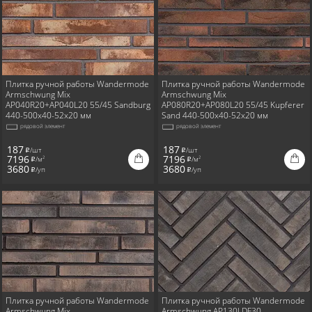
Плитка ручной работы Wandermode
Плитка ручной работы Wandermode
Armschwung Mix
Armschwung Mix
AP040R20+AP040L20 55/45 Sandburg
AP080R20+AP080L20 55/45 Kupferer
440-500x40-52x20 мм
Sand 440-500x40-52x20 мм
рядовой элемент
рядовой элемент
187
187
/шт
/шт
i
i
7196
7196
/м
/м
2
2
i
i
3680
3680
/уп
/уп
i
i
Плитка ручной работы Wandermode
Плитка ручной работы Wandermode
Armschwung Mix
Armschwung AP130LDF30