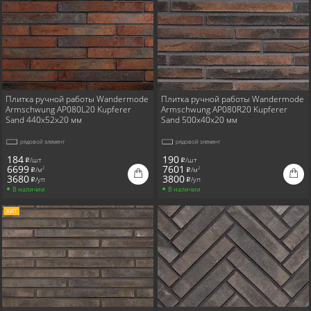
Плитка ручной работы Wandermode
Плитка ручной работы Wandermode
Armschwung AP080L20 Kupferer
Armschwung AP080R20 Kupferer
Sand 440x52x20 мм
Sand 500x40x20 мм
рядовой элемент
рядовой элемент
184
190
/шт
/шт
i
i
6699
7601
/м
/м
2
2
i
i
3680
3800
/уп
/уп
i
i
В наличии
В наличии
ХИТ