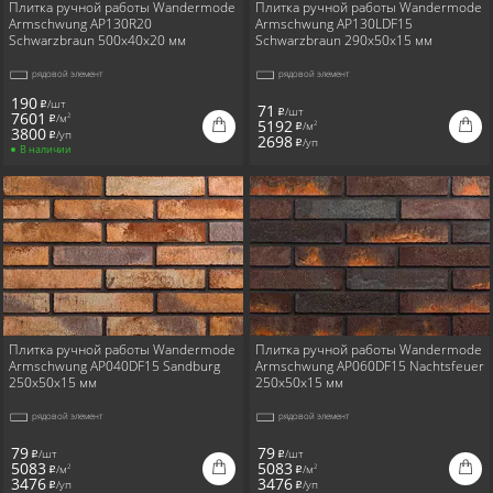
Плитка ручной работы Wandermode
Плитка ручной работы Wandermode
Armschwung AP130R20
Armschwung AP130LDF15
Schwarzbraun 500x40x20 мм
Schwarzbraun 290x50x15 мм
рядовой элемент
рядовой элемент
190
/шт
i
71
/шт
i
7601
/м
2
i
5192
/м
2
i
3800
/уп
i
2698
/уп
i
В наличии
Плитка ручной работы Wandermode
Плитка ручной работы Wandermode
Armschwung AP040DF15 Sandburg
Armschwung AP060DF15 Nachtsfeuer
250x50x15 мм
250x50x15 мм
рядовой элемент
рядовой элемент
79
79
/шт
/шт
i
i
5083
5083
/м
/м
2
2
i
i
3476
3476
/уп
/уп
i
i