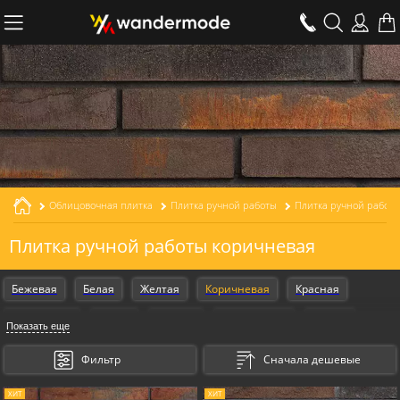
Облицовочная плитка
Плитка ручной работы
Плитка ручной работ
Плитка ручной работы коричневая
Бежевая
Белая
Желтая
Коричневая
Красная
Оранжевая
Серая
Черная
Armschwung
Design
Показать еще
Gestalt
Фильтр
Сначала дешевые
ХИТ
ХИТ