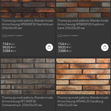
Плитка ручной работы Wandermode
Плитка ручной работы Wandermode
Armschwung AP060DF30 Nachtsfeuer
Armschwung AP080DF30 Kupferer
250x50x30 мм
Sand 250x50x30 мм
рядовой элемент
рядовой элемент
154
154
/шт
/шт
i
i
9935
9935
/м
/м
2
2
i
i
3388
3388
/уп
/уп
i
i
Плитка ручной работы Wandermode
Плитка ручной работы Wandermode
Armschwung AP130DF30
Armschwung AP040L20 Sandburg
Schwarzbraun 250x50x30 мм
440x52x20 мм