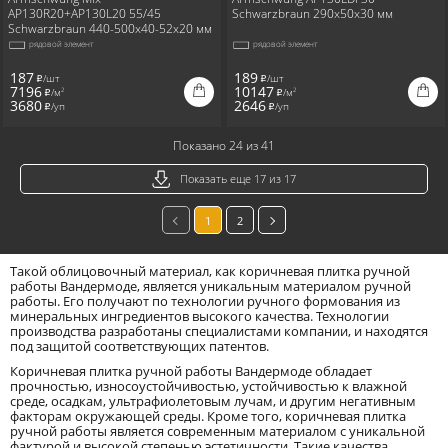
AP130R20+AP130L20 55/45
Schwarzbraun 290x50x30 мм
Schwarzbraun 440-500x40-52x20 мм
рядовой элемент
рядовой элемент
187
189
/шт
/шт
i
i
7196
10147
/м
/м
2
2
i
i
3680
2646
/уп
/уп
i
i
Показано 24 из 41
Показать еще 17 из 17
1
2
Такой облицовочный материал, как коричневая плитка ручной
работы Вандермоде, является уникальным материалом ручной
работы. Его получают по технологии ручного формования из
минеральных ингредиентов высокого качества. Технологии
производства разработаны специалистами компании, и находятся
под защитой соответствующих патентов.
Коричневая плитка ручной работы Вандермоде обладает
прочностью, износоустойчивостью, устойчивостью к влажной
среде, осадкам, ультрафиолетовым лучам, и другим негативным
факторам окружающей среды. Кроме того, коричневая плитка
ручной работы является современным материалом с уникальной
фактурой и высокой степенью эстетичности. Такие качества