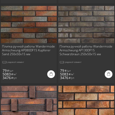
Плитка ручной работы Wandermode
Плитка ручной работы Wandermode
Armschwung AP080DF15 Kupferer
Armschwung AP130DF15
Sand 250x50x15 мм
Schwarzbraun 250x50x15 мм
рядовой элемент
рядовой элемент
79
79
/шт
/шт
i
i
5083
5083
/м
/м
2
2
i
i
3476
3476
/уп
/уп
i
i