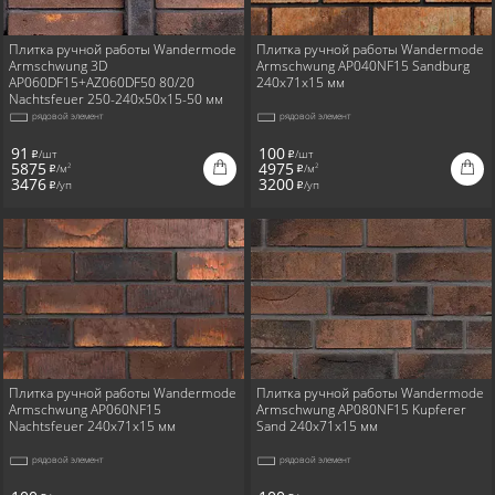
Плитка ручной работы Wandermode
Плитка ручной работы Wandermode
Armschwung 3D
Armschwung AP040NF15 Sandburg
AP060DF15+AZ060DF50 80/20
240x71x15 мм
Nachtsfeuer 250-240x50x15-50 мм
рядовой элемент
рядовой элемент
91
100
/шт
/шт
i
i
5875
4975
/м
/м
2
2
i
i
3476
3200
/уп
/уп
i
i
Плитка ручной работы Wandermode
Плитка ручной работы Wandermode
Armschwung AP060NF15
Armschwung AP080NF15 Kupferer
Nachtsfeuer 240x71x15 мм
Sand 240x71x15 мм
рядовой элемент
рядовой элемент