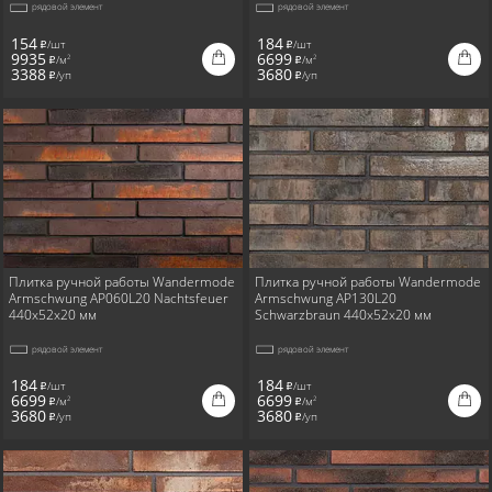
рядовой элемент
рядовой элемент
154
184
/шт
/шт
i
i
9935
6699
/м
/м
2
2
i
i
3388
3680
/уп
/уп
i
i
Плитка ручной работы Wandermode
Плитка ручной работы Wandermode
Armschwung AP060L20 Nachtsfeuer
Armschwung AP130L20
440x52x20 мм
Schwarzbraun 440x52x20 мм
рядовой элемент
рядовой элемент
184
184
/шт
/шт
i
i
6699
6699
/м
/м
2
2
i
i
3680
3680
/уп
/уп
i
i