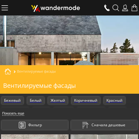
Вентилируемые фасады
Вентилируемые фасады
Бежевый
Белый
Желтый
Коричневый
Красный
Оранжевый
Серый
Черный
Armschwung
Design
Показать еще
Gestalt
Фильтр
Сначала дешевые