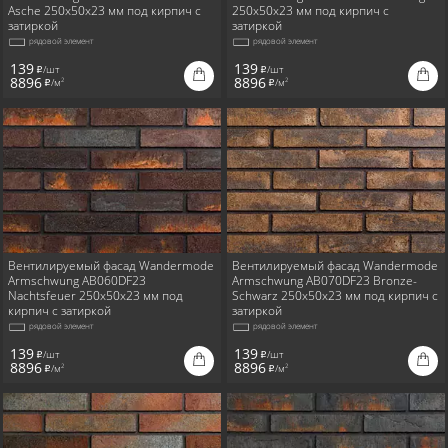
Asche 250x50x23 мм под кирпич с
250x50x23 мм под кирпич с
затиркой
затиркой
рядовой элемент
рядовой элемент
139
139
/шт
/шт
i
i
8896
8896
/м
/м
2
2
i
i
Вентилируемый фасад Wandermode
Вентилируемый фасад Wandermode
Armschwung AB060DF23
Armschwung AB070DF23 Bronze-
Nachtsfeuer 250x50x23 мм под
Schwarz 250x50x23 мм под кирпич с
кирпич с затиркой
затиркой
рядовой элемент
рядовой элемент
139
139
/шт
/шт
i
i
8896
8896
/м
/м
2
2
i
i