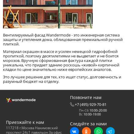
Вентилируемый фасад Wandermode - это инженерная система
защиты и утепления дома, облицованная премиальной ручной
плиткой.
Материал окрашен в массе и усилен немецкой гидрофобной
пропиткой, поэтому десятилетиями не выцветает и не боится
морозов. Вручную сформованная фактура каждой плитки
уникальна, что придает зданию роскошь «живой» кирпичной
кладки по цене значительно ниже европейских аналогов.
Это лучшее решение для тех, кто ищет статус, долговечность и
разумный бюджет на отделку.
Позвоните нам
+7 (495) 929-70-81
Пн-Сб
10:00-20:00
Вс
10:00-19:00
Приезжайте к нам
Следуйте за нами
117218 г.Москва Нахимовский
проспект 24с1 павильон 3а офис