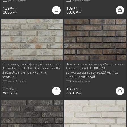
рядовой элемент
рядовой элемент
139
139
/шт
/шт
i
i
8896
8896
/м
/м
2
2
i
i
Вентилируемый фасад Wandermode
Вентилируемый фасад Wandermode
Armschwung AB120DF23 Rauchwolke
Armschwung AB130DF23
250x50x23 мм под кирпич с
Schwarzbraun 250x50x23 мм под
затиркой
кирпич с затиркой
рядовой элемент
рядовой элемент
139
139
/шт
/шт
i
i
8896
8896
/м
/м
2
2
i
i