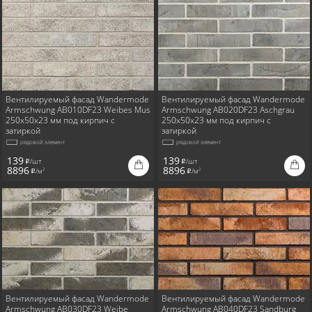
Вентилируемый фасад Wandermode
Вентилируемый фасад Wandermode
Armschwung AB010DF23 Weibes Mus
Armschwung AB020DF23 Aschgrau
250x50x23 мм под кирпич с
250x50x23 мм под кирпич с
затиркой
затиркой
рядовой элемент
рядовой элемент
139
139
/шт
/шт
i
i
8896
8896
/м
/м
2
2
i
i
Вентилируемый фасад Wandermode
Вентилируемый фасад Wandermode
Armschwung AB030DF23 Weibe
Armschwung AB040DF23 Sandburg