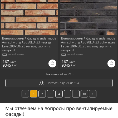
Вентилируемый фасад Wandermode
Вентилируемый фасад Wandermode
Armschwung AB050LDF23 Feurige
Armschwung AB090LDF23 Schwarzes
Lava 290x50x23 мм под кирпич с
Feuer 290x50x23 мм под кирпич с
затиркой
затиркой
рядовой элемент
рядовой элемент
167
167
/шт
/шт
i
i
9345
9345
/м
/м
2
2
i
i
Показано 24 из 218
Показать еще 24 из 194
1
2
3
4
5
...
10
Мы отвечаем на вопросы про вентилируемые
фасады!