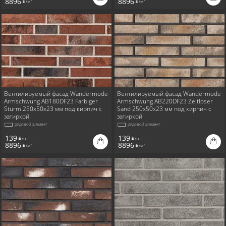
8896
8896
/м
/м
2
2
i
i
Вентилируемый фасад Wandermode
Вентилируемый фасад Wandermode
Armschwung AB180DF23 Farbiger
Armschwung AB220DF23 Zeitloser
Sturm 250x50x23 мм под кирпич с
Sand 250x50x23 мм под кирпич с
затиркой
затиркой
рядовой элемент
рядовой элемент
139
139
/шт
/шт
i
i
8896
8896
/м
/м
2
2
i
i