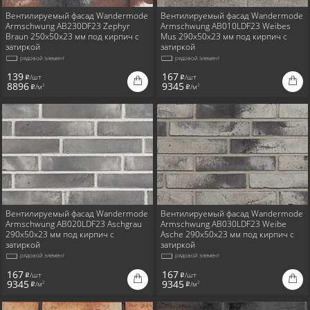
Вентилируемый фасад Wandermode
Вентилируемый фасад Wandermode
Armschwung AB230DF23 Zephyr
Armschwung AB010LDF23 Weibes
Braun 250x50x23 мм под кирпич с
Mus 290x50x23 мм под кирпич с
затиркой
затиркой
рядовой элемент
рядовой элемент
139
167
/шт
/шт
i
i
8896
9345
/м
/м
2
2
i
i
Вентилируемый фасад Wandermode
Вентилируемый фасад Wandermode
Armschwung AB020LDF23 Aschgrau
Armschwung AB030LDF23 Weibe
290x50x23 мм под кирпич с
Asche 290x50x23 мм под кирпич с
затиркой
затиркой
рядовой элемент
рядовой элемент
167
167
/шт
/шт
i
i
9345
9345
/м
/м
2
2
i
i