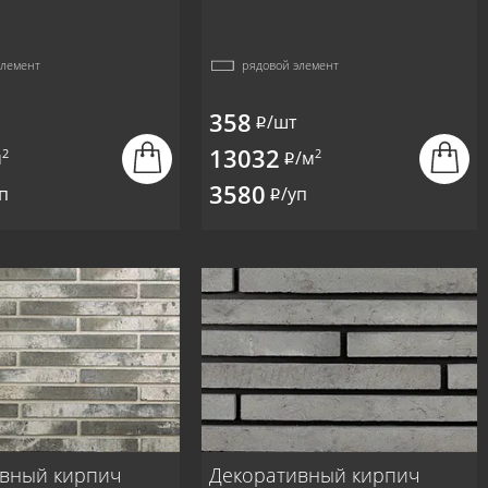
элемент
рядовой элемент
358
/шт
i
13032
2
2
м
/м
i
3580
п
/уп
i
вный кирпич
Декоративный кирпич