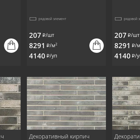
рядовой элемент
рядовой 
207
207
/шт
/шт
i
i
8291
8291
2
/м
/
i
i
4140
4140
/уп
/у
i
i
ич
Декоративный кирпич
Декорати