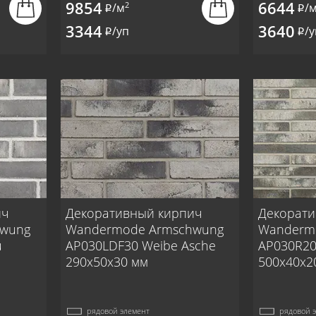
9854
6644
2
/м
/
i
i
3344
3640
/уп
/у
i
i
ич
Декоративный кирпич
Декорати
hwung
Wandermode Armschwung
Wanderm
u
AP030LDF30 Weibe Asche
AP030R20
290x50x30 мм
500x40x2
рядовой элемент
рядовой 