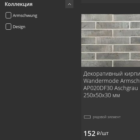
Коллекция
Armschwung
Design
Декоративный кирп
Wandermode Armsc
AP020DF30 Aschgrau
250x50x30 мм
рядовой элемент
152
/шт
i