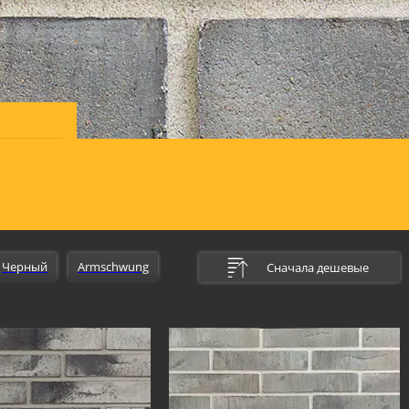
Черный
Armschwung
Сначала дешевые
ля дома
Для забора