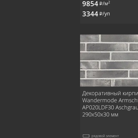
9854
2
/м
i
3344
/уп
i
Декоративный кирп
Wandermode Armsc
AP020LDF30 Aschgra
290x50x30 мм
рядовой элемент