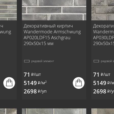
ич
Декоративный кирпич
Декорати
hwung
Wandermode Armschwung
Wanderm
AP020LDF15 Aschgrau
AP030LDF
290x50x15 мм
290x50x1
рядовой элемент
рядовой 
71
71
/шт
/шт
i
i
5149
5149
2
/м
/
i
i
2698
2698
/уп
/у
i
i