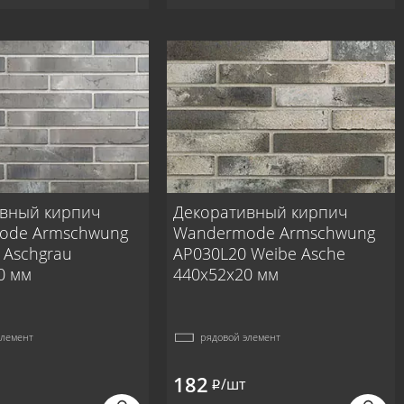
вный кирпич
Декоративный кирпич
ode Armschwung
Wandermode Armschwung
 Aschgrau
AP030L20 Weibe Asche
0 мм
440x52x20 мм
элемент
рядовой элемент
182
/шт
i