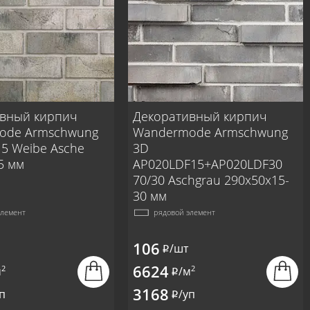
вный кирпич
Декоративный кирпич
ode Armschwung
Wandermode Armschwung
5 Weibe Asche
3D
5 мм
AP020LDF15+AP020LDF30
70/30 Aschgrau 290x50x15-
30 мм
элемент
рядовой элемент
106
/шт
i
6624
2
2
м
/м
i
3168
п
/уп
i