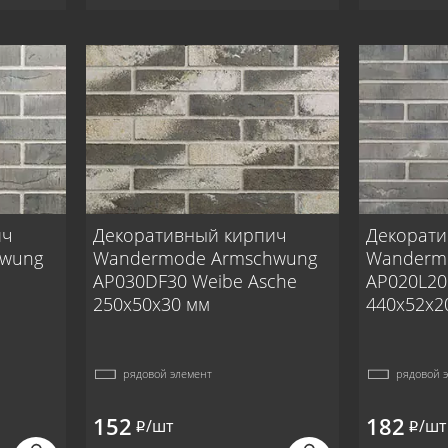
ич
Декоративный кирпич
Декорати
hwung
Wandermode Armschwung
Wanderm
AP030DF30 Weibe Asche
AP020L20
250x50x30 мм
440x52x2
рядовой элемент
рядовой 
152
182
/шт
/шт
i
i