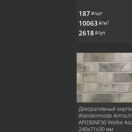
187
/шт
i
10063
2
/м
i
2618
/уп
i
Декоративный кирп
Wandermode Armsc
AP030NF30 Weibe As
240x71x30 мм