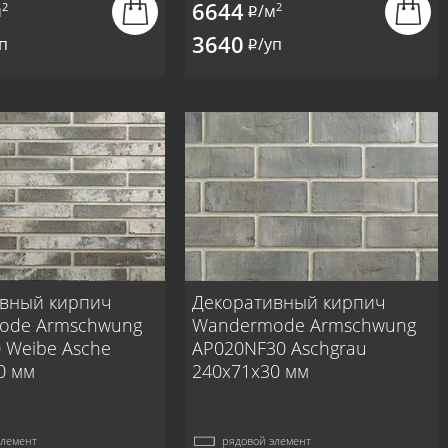
6644
2
2
м
/м
i
3640
п
/уп
i
вный кирпич
Декоративный кирпич
ode Armschwung
Wandermode Armschwung
 Weibe Asche
AP020NF30 Aschgrau
0 мм
240x71x30 мм
элемент
рядовой элемент