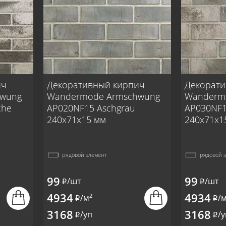
ич
Декоративный кирпич
Декорати
hwung
Wandermode Armschwung
Wanderm
che
AP020NF15 Aschgrau
AP030NF1
240x71x15 мм
240x71x1
рядовой элемент
рядовой 
99
99
/шт
/шт
i
i
4934
4934
2
/м
/
i
i
3168
3168
/уп
/у
i
i