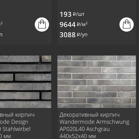
193
/шт
i
9644
2
2
м
/м
i
3088
п
/уп
i
вный кирпич
Декоративный кирпич
de Design
Wandermode Armschwung
Stahlwirbel
AP020L40 Aschgrau
0 мм
440x52x40 мм