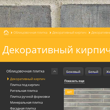
Облицовочная плитка
Декоративный кирпич
Декоративн
Декоративный кирпич
Облицовочная плитка
Бежевый
Белый
Ж
Декоративный кирпич
Показать еще
Design
Gestalt
Для 
Плитка под кирпич
Ригельная плитка
Для печи
В квартиру
ХИТ
Плитка ручной формовки
Минеральная плитка
Фасадная плитка