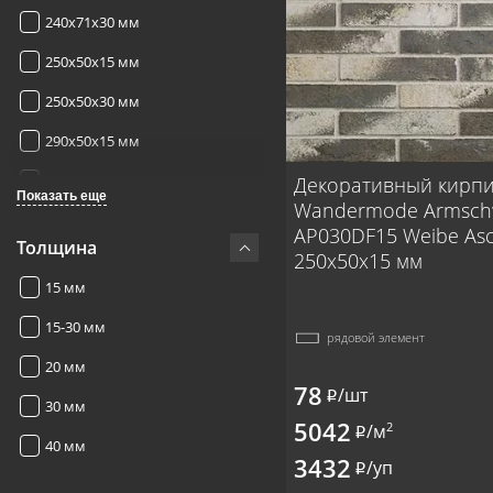
240x71x30 мм
250x50x15 мм
250x50x30 мм
290x50x15 мм
290x50x15-30 мм
Декоративный кирп
Показать еще
Wandermode Armsc
290x50x30 мм
AP030DF15 Weibe As
Толщина
250x50x15 мм
440x52x20 мм
15 мм
440x52x40 мм
15-30 мм
500x40x20 мм
рядовой элемент
20 мм
500x40x40 мм
78
/шт
i
30 мм
5042
2
/м
i
40 мм
3432
/уп
i