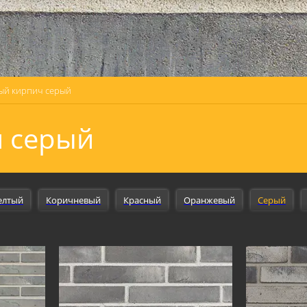
ый кирпич серый
 серый
елтый
Коричневый
Красный
Оранжевый
Серый
наружной отделки
Для внутренней отделки
Для фасада
Д
На стену
На дверь