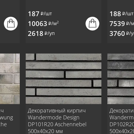
187
188
/шт
/шт
i
i
10063
7539
2
/м
/
i
i
2618
3760
/уп
/у
i
i
ич
Декоративный кирпич
Декорати
hwung
Wandermode Design
Wandermo
che
DP101R20 Aschennebel
DP102R20 
500x40x20 мм
500x40x2