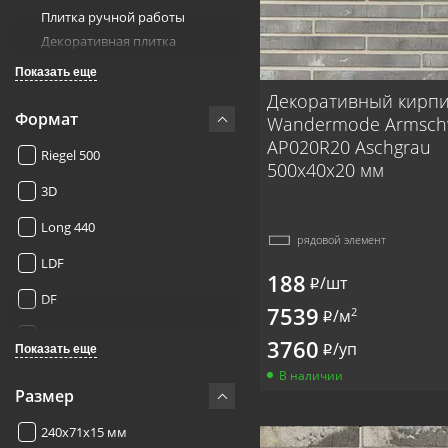
Плитка ручной работы
Декоративная плитка
Клинкерная плитка
Показать еще
Длинная плитка
Декоративный кирп
Формат
Wandermode Armsc
AP020R20 Aschgrau
Riegel 500
500x40x20 мм
3D
Long 440
рядовой элемент
LDF
188
/шт
i
DF
7539
2
/м
i
NF
3760
/уп
Показать еще
i
В наличии
Размер
240x71x15 мм