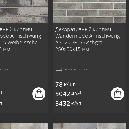
вный кирпич
Декоративный кирпич
ode Armschwung
Wandermode Armschwung
15 Weibe Asche
AP020DF15 Aschgrau
5 мм
250x50x15 мм
элемент
рядовой элемент
78
/шт
i
5042
2
2
м
/м
i
3432
п
/уп
i