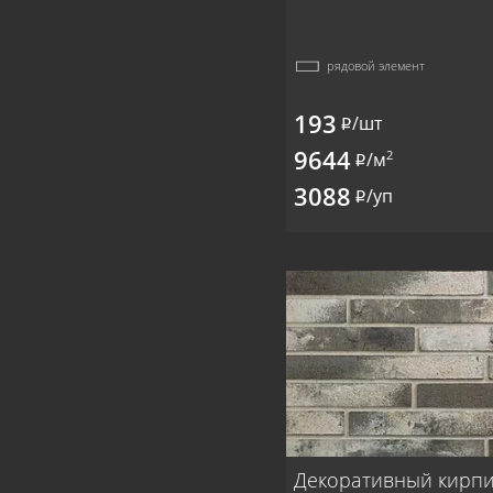
рядовой элемент
193
/шт
i
9644
2
/м
i
3088
/уп
i
Декоративный кирп