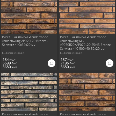
Ригельная плитка Wandermode
Ригельная плитка Wandermode
Armschwung AP070L20 Bronze-
Armschwung Mix
Schwarz 440x52x20 мм
AP070R20+AP070L20 55/45 Bronze-
Schwarz 440-500x40-52x20 мм
рядовой элемент
рядовой элемент
184
187
/шт
/шт
i
i
6699
7196
/м
/м
2
2
i
i
3680
3680
/уп
/уп
i
i
Ригельная плитка Wandermode
Ригельная плитка Wandermode