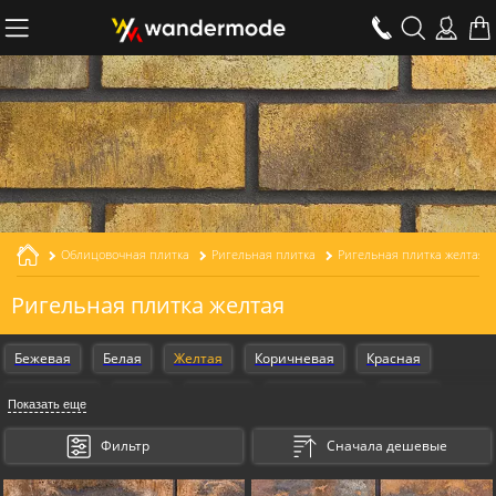
Облицовочная плитка
Ригельная плитка
Ригельная плитка желтая
Ригельная плитка желтая
Бежевая
Белая
Желтая
Коричневая
Красная
Оранжевая
Серая
Черная
Armschwung
Design
Показать еще
Gestalt
Для фасада
Фильтр
Сначала дешевые