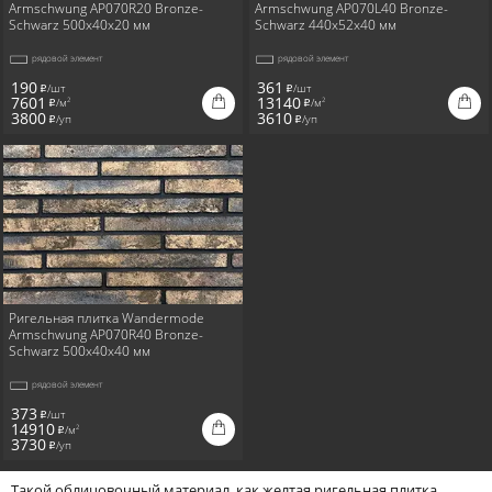
Armschwung AP070R20 Bronze-
Armschwung AP070L40 Bronze-
Schwarz 500x40x20 мм
Schwarz 440x52x40 мм
рядовой элемент
рядовой элемент
190
361
/шт
/шт
i
i
7601
13140
/м
/м
2
2
i
i
3800
3610
/уп
/уп
i
i
Ригельная плитка Wandermode
Armschwung AP070R40 Bronze-
Schwarz 500x40x40 мм
рядовой элемент
373
/шт
i
14910
/м
2
i
3730
/уп
i
Такой облицовочный материал, как желтая ригельная плитка