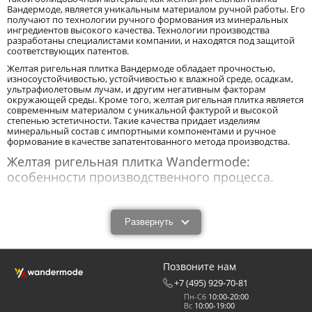
Вандермоде, является уникальным материалом ручной работы. Его
получают по технологии ручного формования из минеральных
ингредиентов высокого качества. Технологии производства
разработаны специалистами компании, и находятся под защитой
соответствующих патентов.
Желтая ригельная плитка Вандермоде обладает прочностью,
износоустойчивостью, устойчивостью к влажной среде, осадкам,
ультрафиолетовым лучам, и другим негативным факторам
окружающей среды. Кроме того, желтая ригельная плитка является
современным материалом с уникальной фактурой и высокой
степенью эстетичности. Такие качества придает изделиям
минеральный состав с импортными компонентами и ручное
формование в качестве запатентованного метода производства.
Желтая ригельная плитка Wandermode:
особенности производственного процесса.
Желтая ригельная плитка Вандермоде изготавливается ручным
формованием. При таком способе смесь для изготовления
продукта (формовочное тесто) закладывается в специальные
Развернуть
формы вручную. При этом не участвуют никакие автоматы или
механизмы. Это экологически чистая технология. Она не
представляет опасности. Ее реализация не приводит к загрязнению
и образованию множества отходов.
Позвоните нам
Уникальная технология и качественные минеральные
+7 (495) 929-70-81
ингредиенты обеспечивают высокие показатели прочности
Пн-Сб
10:00-20:00
готовых изделий, препятствуют потере их цвета, помогают
Вс
10:00-19:00
получить различные фактурные поверхности. Желтая ригельная