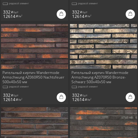
рядовой элемент
рядовой элемент
332
332
/шт
/шт
i
i
12614
12614
/м
/м
2
2
i
i
Ригельный кирпич Wandermode
Ригельный кирпич Wandermode
Armschwung AZ060R50 Nachtsfeuer
Armschwung AZ070R50 Bronze-
500x40x50 мм
Schwarz 500x40x50 мм
рядовой элемент
рядовой элемент
332
332
/шт
/шт
i
i
12614
12614
/м
/м
2
2
i
i