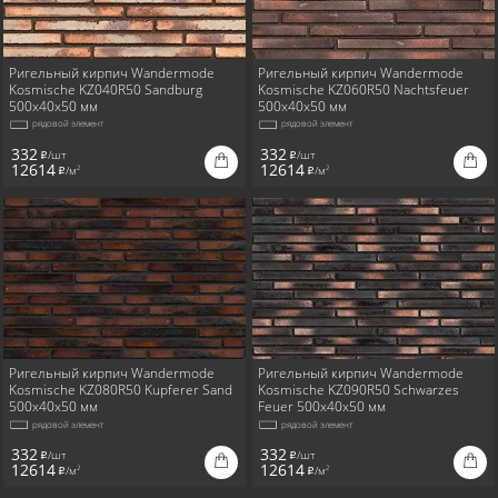
Ригельный кирпич Wandermode
Ригельный кирпич Wandermode
Kosmische KZ040R50 Sandburg
Kosmische KZ060R50 Nachtsfeuer
500x40x50 мм
500x40x50 мм
рядовой элемент
рядовой элемент
332
332
/шт
/шт
i
i
12614
12614
/м
/м
2
2
i
i
Ригельный кирпич Wandermode
Ригельный кирпич Wandermode
Kosmische KZ080R50 Kupferer Sand
Kosmische KZ090R50 Schwarzes
500x40x50 мм
Feuer 500x40x50 мм
рядовой элемент
рядовой элемент
332
332
/шт
/шт
i
i
12614
12614
/м
/м
2
2
i
i