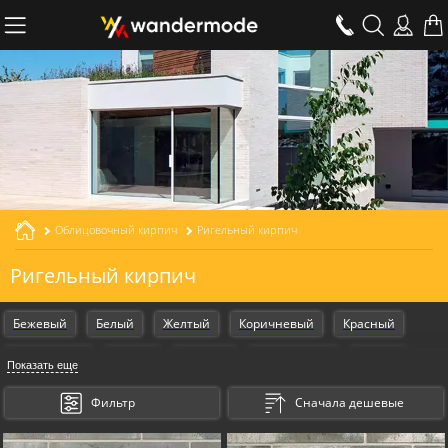
Облицовочный кирпич
Ригельный кирпич
Ригельный кирпич
Бежевый
Белый
Желтый
Коричневый
Красный
Оранжевый
Серый
Черный
Armschwung
Design
Показать еще
Gestalt
Kosmische
Для фасада
Фильтр
Сначала дешевые