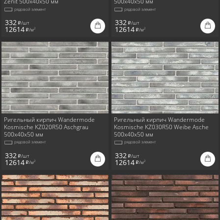
Zenit 500x40x50 мм
500x40x50 мм
рядовой элемент
рядовой элемент
332
332
/шт
/шт
i
i
12614
12614
/м
/м
2
2
i
i
Ригельный кирпич Wandermode
Ригельный кирпич Wandermode
Kosmische KZ020R50 Aschgrau
Kosmische KZ030R50 Weibe Asche
500x40x50 мм
500x40x50 мм
рядовой элемент
рядовой элемент
332
332
/шт
/шт
i
i
12614
12614
/м
/м
2
2
i
i