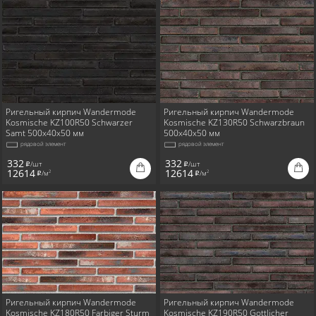
Ригельный кирпич Wandermode
Ригельный кирпич Wandermode
Kosmische KZ100R50 Schwarzer
Kosmische KZ130R50 Schwarzbraun
Samt 500x40x50 мм
500x40x50 мм
рядовой элемент
рядовой элемент
332
332
/шт
/шт
i
i
12614
12614
/м
/м
2
2
i
i
Ригельный кирпич Wandermode
Ригельный кирпич Wandermode
Kosmische KZ180R50 Farbiger Sturm
Kosmische KZ190R50 Gottlicher