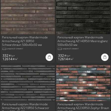
Ригельный кирпич Wandermode
Ригельный кирпич Wandermode
Armschwung AZ130R50
Armschwung AZ140R50 Meeresglanz
Schwarzbraun 500x40x50 мм
500x40x50 мм
рядовой элемент
рядовой элемент
332
332
/шт
/шт
i
i
12614
12614
/м
/м
2
2
i
i
Ригельный кирпич Wandermode
Ригельный кирпич Wandermode
Armschwung AZ210R50 Schwarzer
Armschwung AZ230R50 Zephyr Braun