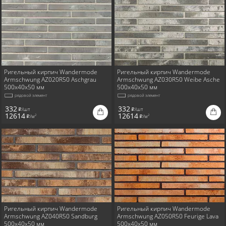
Ригельный кирпич Wandermode
Ригельный кирпич Wandermode
Armschwung AZ020R50 Aschgrau
Armschwung AZ030R50 Weibe Asche
500x40x50 мм
500x40x50 мм
рядовой элемент
рядовой элемент
332
332
/шт
/шт
i
i
12614
12614
/м
/м
2
2
i
i
Ригельный кирпич Wandermode
Ригельный кирпич Wandermode
Armschwung AZ040R50 Sandburg
Armschwung AZ050R50 Feurige Lava
500x40x50 мм
500x40x50 мм