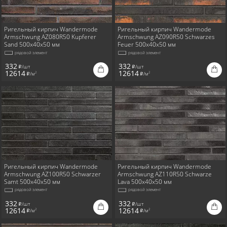
Ригельный кирпич Wandermode
Ригельный кирпич Wandermode
Armschwung AZ080R50 Kupferer
Armschwung AZ090R50 Schwarzes
Sand 500x40x50 мм
Feuer 500x40x50 мм
рядовой элемент
рядовой элемент
332
332
/шт
/шт
i
i
12614
12614
/м
/м
2
2
i
i
Ригельный кирпич Wandermode
Ригельный кирпич Wandermode
Armschwung AZ100R50 Schwarzer
Armschwung AZ110R50 Schwarze
Samt 500x40x50 мм
Lava 500x40x50 мм
рядовой элемент
рядовой элемент
332
332
/шт
/шт
i
i
12614
12614
/м
/м
2
2
i
i