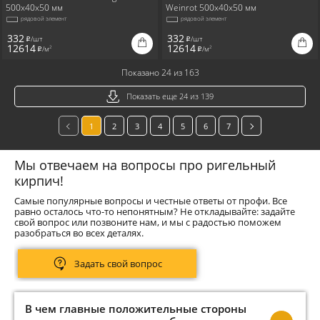
500x40x50 мм
Weinrot 500x40x50 мм
рядовой элемент
рядовой элемент
332
332
/шт
/шт
i
i
12614
12614
/м
/м
2
2
i
i
Показано 24 из 163
Показать еще 24 из 139
1
2
3
4
5
6
7
Мы отвечаем на вопросы про ригельный
кирпич!
Самые популярные вопросы и честные ответы от профи. Все
равно осталось что-то непонятным? Не откладывайте: задайте
свой вопрос или позвоните нам, и мы с радостью поможем
разобраться во всех деталях.
Задать свой вопрос
В чем главные положительные стороны