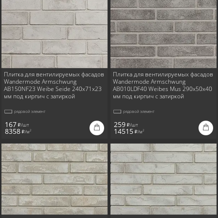
Плитка для вентилируемых фасадов
Плитка для вентилируемых фасадов
Wandermode Armschwung
Wandermode Armschwung
AB150NF23 Weibe Seide 240x71x23
AB010LDF40 Weibes Mus 290x50x40
мм под кирпич с затиркой
мм под кирпич с затиркой
рядовой элемент
рядовой элемент
167
259
/шт
/шт
i
i
8358
14515
/м
/м
2
2
i
i