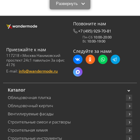
дизайнера, архитектора, или декоратора.
Развернуть
Наш облицовочный материал (белая плитка для вентилируемых
фасадов Вандермоде) производится по уникальной европейской
технологии. Благодаря особенному технологическому процессу,
Позвоните нам
ручной формовке, и качественным составляющим он обладает
улучшенными характеристиками. При этом также не уступает
+7 (495) 929-70-81
немецким и итальянским изделиям: клинкеру и керамике. Вместе с
Пн-Сб
10:00-20:00
тем ее стоимость значительно выигрывает в сравнении со
Вс
10:00-19:00
стоимостью продукции европейских производителей.
Приезжайте к нам
Следуйте за нами
Белая плитка для вентилируемых фасадов
117218 г.Москва Нахимовский
Вандермоде: основные характеристики и
проспект 24с1 павильон 3а офис
417б
применение.
E-mail:
info@wandermode.ru
Каталог
Облицовочная плитка
Облицовочный кирпич
Вентилируемые фасады
Строительные смеси и растворы
Строительная химия
Строительные инструменты