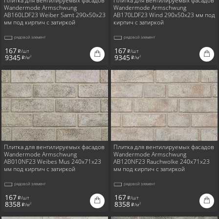
Плитка для вентилируемых фасадов
Плитка для вентилируемых фасадов
Wandermode Armschwung
Wandermode Armschwung
AB160LDF23 Weiber Samt 290x50x23
AB170LDF23 Wind 290x50x23 мм под
мм под кирпич с затиркой
кирпич с затиркой
рядовой элемент
рядовой элемент
167
167
/шт
/шт
i
i
9345
9345
/м
/м
2
2
i
i
Плитка для вентилируемых фасадов
Плитка для вентилируемых фасадов
Wandermode Armschwung
Wandermode Armschwung
AB010NF23 Weibes Mus 240x71x23
AB120NF23 Rauchwolke 240x71x23
мм под кирпич с затиркой
мм под кирпич с затиркой
рядовой элемент
рядовой элемент
167
167
/шт
/шт
i
i
8358
8358
/м
/м
2
2
i
i