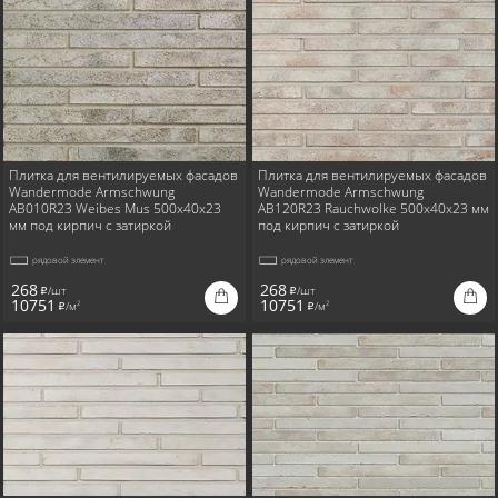
Плитка для вентилируемых фасадов
Плитка для вентилируемых фасадов
Wandermode Armschwung
Wandermode Armschwung
AB010R23 Weibes Mus 500x40x23
AB120R23 Rauchwolke 500x40x23 мм
мм под кирпич с затиркой
под кирпич с затиркой
рядовой элемент
рядовой элемент
268
268
/шт
/шт
i
i
10751
10751
/м
/м
2
2
i
i