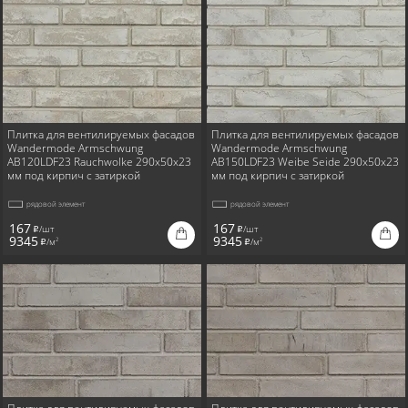
Плитка для вентилируемых фасадов
Плитка для вентилируемых фасадов
Wandermode Armschwung
Wandermode Armschwung
AB120LDF23 Rauchwolke 290x50x23
AB150LDF23 Weibe Seide 290x50x23
мм под кирпич с затиркой
мм под кирпич с затиркой
рядовой элемент
рядовой элемент
167
167
/шт
/шт
i
i
9345
9345
/м
/м
2
2
i
i