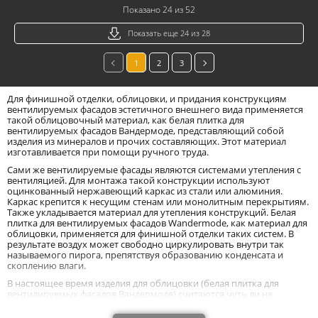
Показано 24 из 52
Показать еще 24 из 28
1
2
3
Для финишной отделки, облицовки, и придания конструкциям
вентилируемых фасадов эстетичного внешнего вида применяется
такой облицовочный материал, как белая плитка для
вентилируемых фасадов Вандермоде, представляющий собой
изделия из минералов и прочих составляющих. Этот материал
изготавливается при помощи ручного труда.
Сами же вентилируемые фасады являются системами утепления с
вентиляцией. Для монтажа такой конструкции используют
оцинкованный нержавеющий каркас из стали или алюминия.
Каркас крепится к несущим стенам или монолитным перекрытиям.
Также укладывается материал для утепления конструкций. Белая
плитка для вентилируемых фасадов Wandermode, как материал для
облицовки, применяется для финишной отделки таких систем. В
результате воздух может свободно циркулировать внутри так
называемого пирога, препятствуя образованию конденсата и
скоплению влаги.
В настоящее время изделия для облицовки (белая плитка для
вентилируемых фасадов Вандермоде) считаются чуть ли не
лучшим материалом для решения этого вопроса. Использование
такого минерального материала превзойдет все ожидания