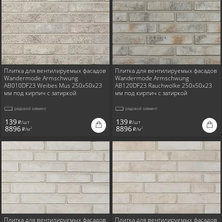
Плитка для вентилируемых фасадов
Плитка для вентилируемых фасадов
Wandermode Armschwung
Wandermode Armschwung
AB010DF23 Weibes Mus 250x50x23
AB120DF23 Rauchwolke 250x50x23
мм под кирпич с затиркой
мм под кирпич с затиркой
рядовой элемент
рядовой элемент
139
139
/шт
/шт
i
i
8896
8896
/м
/м
2
2
i
i
Плитка для вентилируемых фасадов
Плитка для вентилируемых фасадов