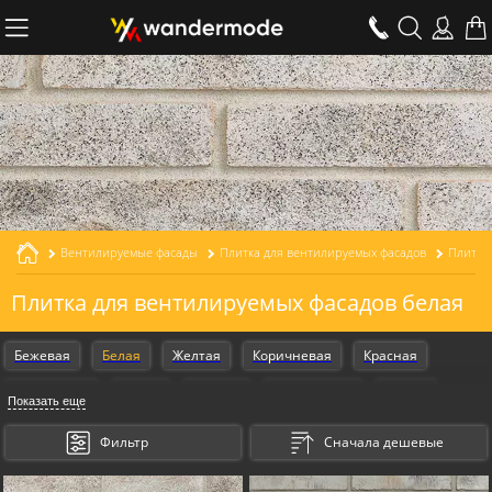
Вентилируемые фасады
Плитка для вентилируемых фасадов
Плитка
Плитка для вентилируемых фасадов белая
Бежевая
Белая
Желтая
Коричневая
Красная
Оранжевая
Серая
Черная
Armschwung
Design
Показать еще
Gestalt
Фильтр
Сначала дешевые