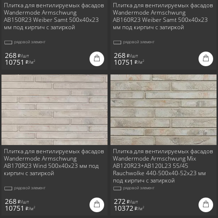
Плитка для вентилируемых фасадов
Плитка для вентилируемых фасадов
Wandermode Armschwung
Wandermode Armschwung
AB150R23 Weiber Samt 500x40x23
AB160R23 Weiber Samt 500x40x23
мм под кирпич с затиркой
мм под кирпич с затиркой
рядовой элемент
рядовой элемент
268
268
/шт
/шт
i
i
10751
10751
/м
/м
2
2
i
i
Плитка для вентилируемых фасадов
Плитка для вентилируемых фасадов
Wandermode Armschwung
Wandermode Armschwung Mix
AB170R23 Wind 500x40x23 мм под
AB120R23+AB120L23 55/45
кирпич с затиркой
Rauchwolke 440-500x40-52x23 мм
под кирпич с затиркой
рядовой элемент
рядовой элемент
268
272
/шт
/шт
i
i
10751
10372
/м
/м
2
2
i
i