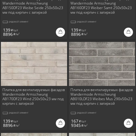
Wandermode Armschwung
Wandermode Armschwung
AB150DF23 Weibe Seide 250x50x23
AB160DF23 Weiber Samt 250x50x23
мм под кирпич с затиркой
мм под кирпич с затиркой
рядовой элемент
рядовой элемент
139
139
/шт
/шт
i
i
8896
8896
/м
/м
2
2
i
i
Плитка для вентилируемых фасадов
Плитка для вентилируемых фасадов
Wandermode Armschwung
Wandermode Armschwung
AB170DF23 Wind 250x50x23 мм под
AB010LDF23 Weibes Mus 290x50x23
кирпич с затиркой
мм под кирпич с затиркой
рядовой элемент
рядовой элемент
139
167
/шт
/шт
i
i
8896
9345
/м
/м
2
2
i
i