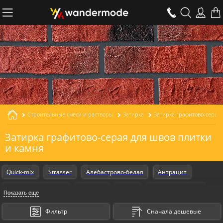
Строительные смеси и растворы
Затирка
Затирка графитово-серая
Затирка графитово-серая для швов плитки
и камня
Quick-mix
Strasser
Алебастрово-белая
Антрацит
Антрацитово-серая
Бежевая
Белая
Графитово-серая
Показать еще
Графитово-черная
Красно-коричневая
Песочно-желтая
Фильтр
Сначала дешевые
Светло-бежевая
Светло-коричневая
Светло-серая