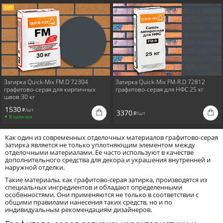
ХИТ
Серебристо-серая
Серая
Стально-серая
Темно-коричневая
Затирка Quick-Mix FM.D 72304
Затирка Quick-Mix FM-R.D 72812
графитово-серая для кирпичных
графитово-серая для НФС 25 кг
швов 30 кг
1530
/шт
i
3370
/шт
i
В наличии
Как один из современных отделочных материалов графитово-серая
затирка является не только уплотняющим элементом между
отделочными материалами. Ее часто используют в качестве
дополнительного средства для декора и украшения внутренней и
наружной отделки.
Такие материалы, как графитово-серая затирка, производятся из
специальных ингредиентов и обладают определенными
особенностями. Они применяются не только в соответствии с
общими правилами нанесения таких средств, но и по
индивидуальным рекомендациям дизайнеров.