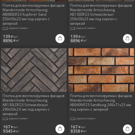
Плитка для вентилируемых фасадов
Плитка для вентилируемых фасадов
Wandermode Armschwung
Wandermode Armschwung
AB080DF23 Kupferer Sand
AB130DF23 Schwarzbraun
250x50x23 мм под кирпич с
250x50x23 мм под кирпич с
затиркой
затиркой
рядовой элемент
рядовой элемент
139
139
/шт
/шт
i
i
8896
8896
/м
/м
2
2
i
i
Плитка для вентилируемых фасадов
Плитка для вентилируемых фасадов
Wandermode Armschwung
Wandermode Armschwung
AB130LDF23 Schwarzbraun
AB040NF23 Sandburg 240x71x23 мм
290x50x23 мм под кирпич с
под кирпич с затиркой
затиркой
рядовой элемент
рядовой элемент
167
167
/шт
/шт
i
i
9345
8358
/м
/м
2
2
i
i