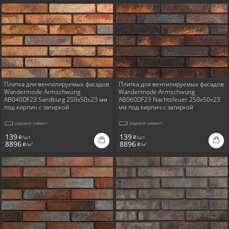
Плитка для вентилируемых фасадов
Плитка для вентилируемых фасадов
Wandermode Armschwung
Wandermode Armschwung
AB040DF23 Sandburg 250x50x23 мм
AB060DF23 Nachtsfeuer 250x50x23
под кирпич с затиркой
мм под кирпич с затиркой
рядовой элемент
рядовой элемент
139
139
/шт
/шт
i
i
8896
8896
/м
/м
2
2
i
i