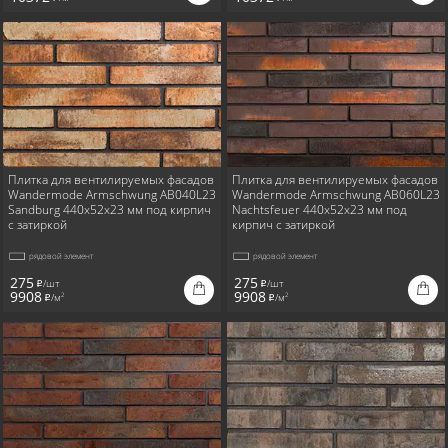
Плитка для вентилируемых фасадов
Плитка для вентилируемых фасадов
Wandermode Armschwung AB040L23
Wandermode Armschwung AB060L23
Sandburg 440x52x23 мм под кирпич
Nachtsfeuer 440x52x23 мм под
с затиркой
кирпич с затиркой
рядовой элемент
рядовой элемент
275
275
/шт
/шт
i
i
9908
9908
/м
/м
2
2
i
i