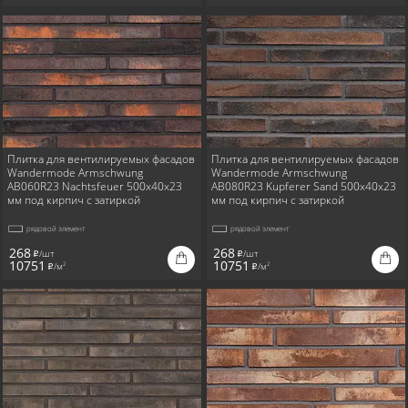
Плитка для вентилируемых фасадов
Плитка для вентилируемых фасадов
Wandermode Armschwung
Wandermode Armschwung
AB060R23 Nachtsfeuer 500x40x23
AB080R23 Kupferer Sand 500x40x23
мм под кирпич с затиркой
мм под кирпич с затиркой
рядовой элемент
рядовой элемент
268
268
/шт
/шт
i
i
10751
10751
/м
/м
2
2
i
i