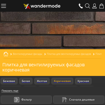
Вентилируемые фасады
Плитка для вентилируемых фасадов
Плитка для вентилируемых фасадов
коричневая
Бежевая
Белая
Желтая
Коричневая
Красная
Оранжевая
Серая
Черная
Armschwung
Design
Показать еще
Gestalt
Фильтр
Сначала дешевые