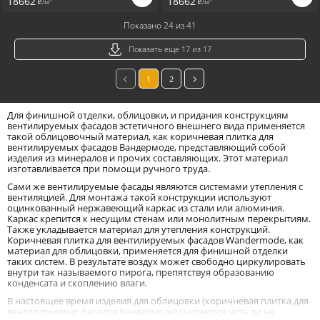
18662
18662
/м
/м
i
i
Показано 24 из 41
Показать еще 17 из 17
1
2
Для финишной отделки, облицовки, и придания конструкциям
вентилируемых фасадов эстетичного внешнего вида применяется
такой облицовочный материал, как коричневая плитка для
вентилируемых фасадов Вандермоде, представляющий собой
изделия из минералов и прочих составляющих. Этот материал
изготавливается при помощи ручного труда.
Сами же вентилируемые фасады являются системами утепления с
вентиляцией. Для монтажа такой конструкции используют
оцинкованный нержавеющий каркас из стали или алюминия.
Каркас крепится к несущим стенам или монолитным перекрытиям.
Также укладывается материал для утепления конструкций.
Коричневая плитка для вентилируемых фасадов Wandermode, как
материал для облицовки, применяется для финишной отделки
таких систем. В результате воздух может свободно циркулировать
внутри так называемого пирога, препятствуя образованию
конденсата и скоплению влаги.
В настоящее время изделия для облицовки (коричневая плитка для
вентилируемых фасадов Вандермоде) считаются чуть ли не