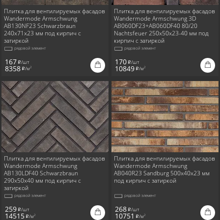
Плитка для вентилируемых фасадов
Плитка для вентилируемых фасадов
Wandermode Armschwung
Wandermode Armschwung 3D
AB130NF23 Schwarzbraun
AB060DF23+AB060DF40 80/20
240x71x23 мм под кирпич с
Nachtsfeuer 250x50x23-40 мм под
затиркой
кирпич с затиркой
рядовой элемент
рядовой элемент
167
170
/шт
/шт
i
i
8358
10849
/м
/м
2
2
i
i
Плитка для вентилируемых фасадов
Плитка для вентилируемых фасадов
Wandermode Armschwung
Wandermode Armschwung
AB130LDF40 Schwarzbraun
AB040R23 Sandburg 500x40x23 мм
290x50x40 мм под кирпич с
под кирпич с затиркой
затиркой
рядовой элемент
рядовой элемент
259
268
/шт
/шт
i
i
14515
10751
/м
/м
2
2
i
i