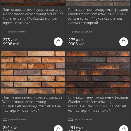
Плитка для вентилируемых фасадов
Плитка для вентилируемых фасадов
Wandermode Armschwung AB080L23
Wandermode Armschwung AB130L23
Kupferer Sand 440x52x23 мм под
Schwarzbraun 440x52x23 мм под
кирпич с затиркой
кирпич с затиркой
рядовой элемент
рядовой элемент
275
275
/шт
/шт
i
i
9908
9908
/м
/м
2
2
i
i
Плитка для вентилируемых фасадов
Плитка для вентилируемых фасадов
Wandermode Armschwung
Wandermode Armschwung
AB040DF40 Sandburg 250x50x40 мм
AB060DF40 Nachtsfeuer 250x50x40
под кирпич с затиркой
мм под кирпич с затиркой
рядовой элемент
рядовой элемент
291
291
/шт
/шт
i
i
2
2