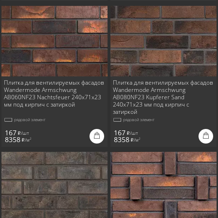
Плитка для вентилируемых фасадов
Плитка для вентилируемых фасадов
Wandermode Armschwung
Wandermode Armschwung
AB060NF23 Nachtsfeuer 240x71x23
AB080NF23 Kupferer Sand
мм под кирпич с затиркой
240x71x23 мм под кирпич с
затиркой
рядовой элемент
рядовой элемент
167
167
/шт
/шт
i
i
8358
8358
/м
/м
2
2
i
i