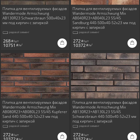
Плитка для вентилируемых фасадов
Плитка для вентилируемых фасадов
Wandermode Armschwung
Wandermode Armschwung Mix
AB130R23 Schwarzbraun 500x40x23
AB040R23+AB040L23 55/45
мм под кирпич с затиркой
Sandburg 440-500x40-52x23 мм под
кирпич с затиркой
рядовой элемент
рядовой элемент
268
272
/шт
/шт
i
i
10751
10372
/м
/м
2
2
i
i
Плитка для вентилируемых фасадов
Плитка для вентилируемых фасадов
Wandermode Armschwung Mix
Wandermode Armschwung Mix
AB080R23+AB080L23 55/45 Kupferer
AB130R23+AB130L23 55/45
Sand 440-500x40-52x23 мм под
Schwarzbraun 440-500x40-52x23 мм
кирпич с затиркой
под кирпич с затиркой
рядовой элемент
рядовой элемент
272
272
/шт
/шт
i
i
10372
10372
/м
/м
2
2
i
i