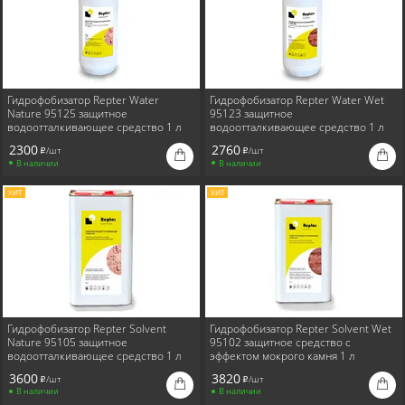
Гидрофобизатор Repter Water
Гидрофобизатор Repter Water Wet
Nature 95125 защитное
95123 защитное
водоотталкивающее средство 1 л
водоотталкивающее средство 1 л
2300
2760
/шт
/шт
i
i
В наличии
В наличии
ХИТ
ХИТ
Гидрофобизатор Repter Solvent
Гидрофобизатор Repter Solvent Wet
Nature 95105 защитное
95102 защитное средство c
водоотталкивающее средство 1 л
эффектом мокрого камня 1 л
3600
3820
/шт
/шт
i
i
В наличии
В наличии