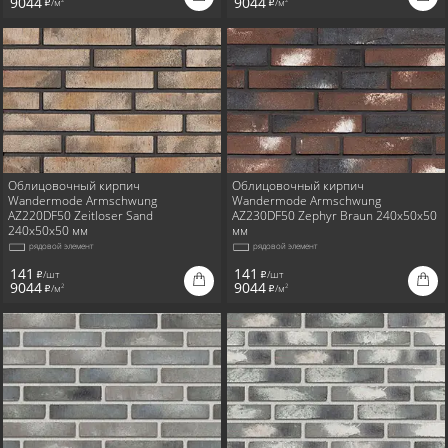
9044
9044
/м
/м
2
2
i
i
Облицовочный кирпич
Облицовочный кирпич
Wandermode Armschwung
Wandermode Armschwung
AZ220DF50 Zeitloser Sand
AZ230DF50 Zephyr Braun 240x50x50
240x50x50 мм
мм
рядовой элемент
рядовой элемент
141
141
/шт
/шт
i
i
9044
9044
/м
/м
2
2
i
i