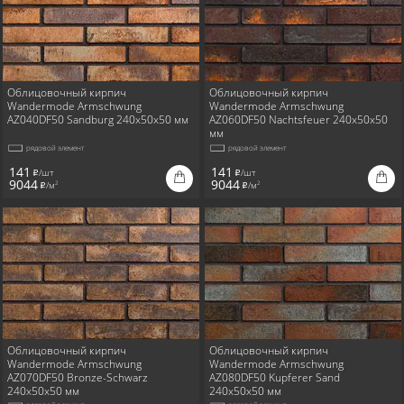
Облицовочный кирпич
Облицовочный кирпич
Wandermode Armschwung
Wandermode Armschwung
AZ040DF50 Sandburg 240x50x50 мм
AZ060DF50 Nachtsfeuer 240x50x50
мм
рядовой элемент
рядовой элемент
141
141
/шт
/шт
i
i
9044
9044
/м
/м
2
2
i
i
Облицовочный кирпич
Облицовочный кирпич
Wandermode Armschwung
Wandermode Armschwung
AZ070DF50 Bronze-Schwarz
AZ080DF50 Kupferer Sand
240x50x50 мм
240x50x50 мм