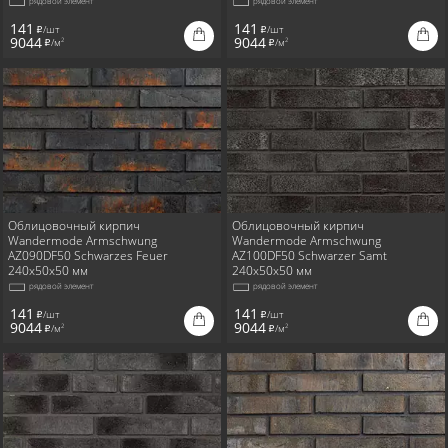
рядовой элемент
рядовой элемент
141
141
/шт
/шт
i
i
9044
9044
/м
/м
2
2
i
i
Облицовочный кирпич
Облицовочный кирпич
Wandermode Armschwung
Wandermode Armschwung
AZ090DF50 Schwarzes Feuer
AZ100DF50 Schwarzer Samt
240x50x50 мм
240x50x50 мм
рядовой элемент
рядовой элемент
141
141
/шт
/шт
i
i
9044
9044
/м
/м
2
2
i
i