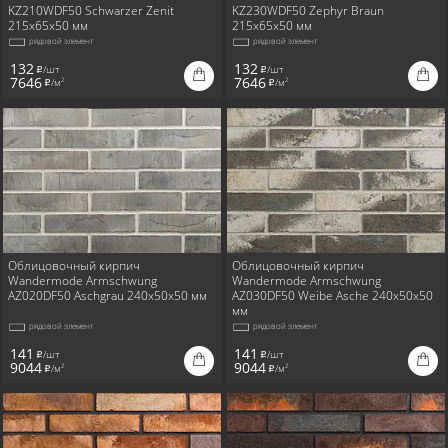
KZ210WDF50 Schwarzer Zenit
KZ230WDF50 Zephyr Braun
215x65x50 мм
215x65x50 мм
рядовой элемент
рядовой элемент
132
132
/шт
/шт
i
i
7646
7646
/м
/м
2
2
i
i
Облицовочный кирпич
Облицовочный кирпич
Wandermode Armschwung
Wandermode Armschwung
AZ020DF50 Aschgrau 240x50x50 мм
AZ030DF50 Weibe Asche 240x50x50
мм
рядовой элемент
рядовой элемент
141
141
/шт
/шт
i
i
9044
9044
/м
/м
2
2
i
i