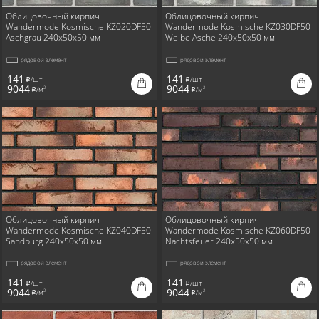
Облицовочный кирпич
Облицовочный кирпич
Wandermode Kosmische KZ020DF50
Wandermode Kosmische KZ030DF50
Aschgrau 240x50x50 мм
Weibe Asche 240x50x50 мм
рядовой элемент
рядовой элемент
141
141
/шт
/шт
i
i
9044
9044
/м
/м
2
2
i
i
Облицовочный кирпич
Облицовочный кирпич
Wandermode Kosmische KZ040DF50
Wandermode Kosmische KZ060DF50
Sandburg 240x50x50 мм
Nachtsfeuer 240x50x50 мм
рядовой элемент
рядовой элемент
141
141
/шт
/шт
i
i
9044
9044
/м
/м
2
2
i
i