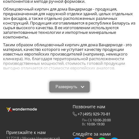
компонентов и методе ручной формовки.
Облицовочный кирпич для дома Вандермоде - продукция,
предназначенная для наружной отделки зданий, целых отдельных
зон фасадов, а также отдельно расположенных различных
конструкций. Продукция изготавливается в республике Беларусь из
сырья высокого качества. В ее изготовлении используются
запатентованные технологии и импортные минеральные
компоненты.
Таким образом облицовочный кирпич для дома Вандермоде - это
материал, качество которого не уступает качеству продукции
известных европейских производителей (например, немецкого
клинкера). Но, благодаря территориальной расположенности
производственных мощностей, стоимость готовой продукции
выгодно отличается от стоимости европейских аналогов.
Облицовочный кирпич для дома Wandermode:
особенности производства.
Развернуть
Такой материал, как облицовочный кирпич для дома,
изготавливается вручную. В процессе производства не участвует
никакое механизированное оборудование. Весь
производственный процесс состоит из нескольких этапов.
Позвоните нам
+7 (495) 929-70-81
Сначала из сухих компонентов, цементных составляющих, и
прочих необходимых ингредиентов изготавливается сухая смесь.
Пн-Сб
10:00-20:00
Далее подготовленную сухую смесь затворяют раствором с
Вс
10:00-19:00
определенными характеристиками. Как правило, в качестве основы
Приезжайте к нам
для раствора используется очищенная вода. Так получают
Следуйте за нами
пастообразную массу. В некоторых случаях вместо воды
117218 г.Москва Нахимовский