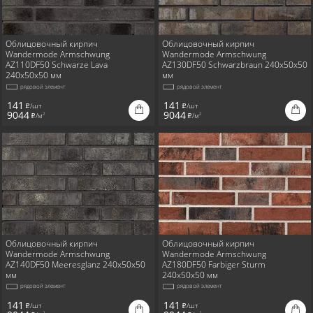
Облицовочный кирпич
Облицовочный кирпич
Wandermode Armschwung
Wandermode Armschwung
AZ110DF50 Schwarze Lava
AZ130DF50 Schwarzbraun 240x50x50
240x50x50 мм
мм
рядовой элемент
рядовой элемент
141
141
/шт
/шт
i
i
9044
9044
/м
/м
2
2
i
i
Облицовочный кирпич
Облицовочный кирпич
Wandermode Armschwung
Wandermode Armschwung
AZ140DF50 Meeresglanz 240x50x50
AZ180DF50 Farbiger Sturm
мм
240x50x50 мм
рядовой элемент
рядовой элемент
141
141
/шт
/шт
i
i