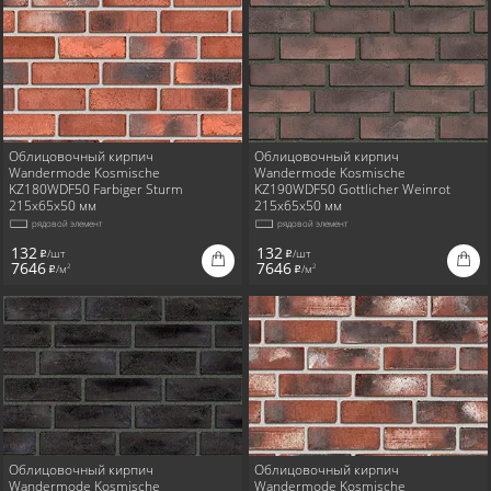
Для стен
Облицовочный кирпич
Облицовочный кирпич
Wandermode Kosmische
Wandermode Kosmische
KZ180WDF50 Farbiger Sturm
KZ190WDF50 Gottlicher Weinrot
215x65x50 мм
215x65x50 мм
рядовой элемент
рядовой элемент
132
132
/шт
/шт
i
i
7646
7646
/м
/м
2
2
i
i
Облицовочный кирпич
Облицовочный кирпич
Wandermode Kosmische
Wandermode Kosmische