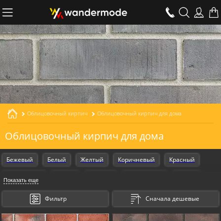
Облицовочный кирпич
Облицовочный кирпич для дома
Облицовочный кирпич для дома
Бежевый
Белый
Желтый
Коричневый
Красный
Оранжевый
Серый
Черный
Armschwung
Design
Показать еще
Gestalt
Kosmische
Для наружной отделки
Для фасада
Фильтр
Сначала дешевые
Для дома
Для забора
Для камина
Для печи
Для бани