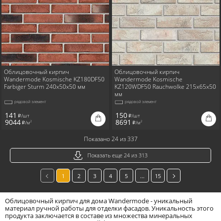
Облицовочный кирпич
Облицовочный кирпич
Wandermode Kosmische KZ180DF50
Wandermode Kosmische
Farbiger Sturm 240x50x50 мм
KZ120WDF50 Rauchwolke 215x65x50
мм
рядовой элемент
рядовой элемент
141
150
/шт
/шт
i
i
9044
8691
/м
/м
2
2
i
i
Показано 24 из 337
Показать еще 24 из 313
1
2
3
4
5
...
15
Облицовочный кирпич для дома Wandermode - уникальный
материал ручной работы для отделки фасадов. Уникальность этого
продукта заключается в составе из множества минеральных