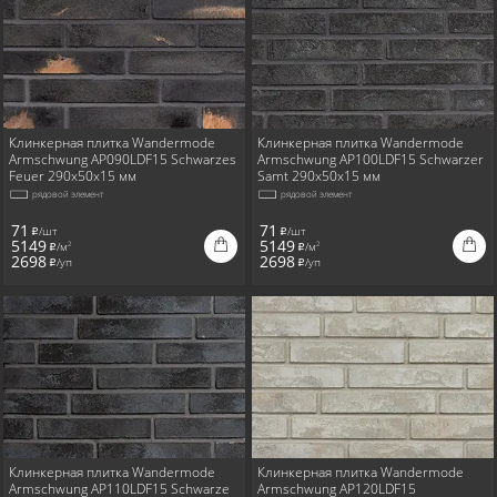
Клинкерная плитка Wandermode
Клинкерная плитка Wandermode
Armschwung AP090LDF15 Schwarzes
Armschwung AP100LDF15 Schwarzer
Feuer 290x50x15 мм
Samt 290x50x15 мм
рядовой элемент
рядовой элемент
71
71
/шт
/шт
i
i
5149
5149
/м
/м
2
2
i
i
2698
2698
/уп
/уп
i
i
Клинкерная плитка Wandermode
Клинкерная плитка Wandermode
Armschwung AP110LDF15 Schwarze
Armschwung AP120LDF15