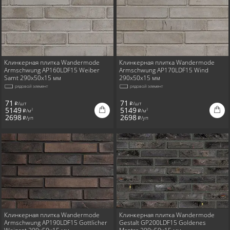
Клинкерная плитка Wandermode
Клинкерная плитка Wandermode
Armschwung AP160LDF15 Weiber
Armschwung AP170LDF15 Wind
Samt 290x50x15 мм
290x50x15 мм
рядовой элемент
рядовой элемент
71
71
/шт
/шт
i
i
5149
5149
/м
/м
2
2
i
i
2698
2698
/уп
/уп
i
i
Клинкерная плитка Wandermode
Клинкерная плитка Wandermode
Armschwung AP190LDF15 Gottlicher
Gestalt GP200LDF15 Goldenes