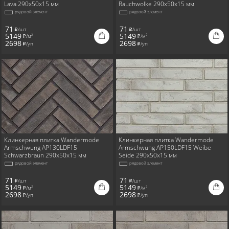
Lava 290x50x15 мм
Rauchwolke 290x50x15 мм
рядовой элемент
рядовой элемент
71
71
/шт
/шт
i
i
5149
5149
/м
/м
2
2
i
i
2698
2698
/уп
/уп
i
i
Клинкерная плитка Wandermode
Клинкерная плитка Wandermode
Armschwung AP130LDF15
Armschwung AP150LDF15 Weibe
Schwarzbraun 290x50x15 мм
Seide 290x50x15 мм
рядовой элемент
рядовой элемент
71
71
/шт
/шт
i
i
5149
5149
/м
/м
2
2
i
i
2698
2698
/уп
/уп
i
i