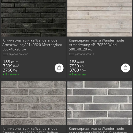
Клинкерная плитка Wandermode
Клинкерная плитка Wandermode
Armschwung AP140R20 Meeresglanz
Armschwung AP170R20 Wind
500x40x20 мм
500x40x20 мм
рядовой элемент
рядовой элемент
188
188
/шт
/шт
i
i
7539
7539
/м
/м
2
2
i
i
3760
3760
/уп
/уп
i
i
В наличии
В наличии
Клинкерная плитка Wandermode
Клинкерная плитка Wandermode
Armschwung AP010LDF15 Weibes
Armschwung AP020LDF15 Aschgrau