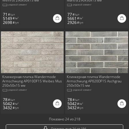
Weinrot 290x50x15 мм
Mantra 290x50x15 мм
рядовой элемент
рядовой элемент
71
77
/шт
/шт
i
i
5149
5661
/м
/м
2
2
i
i
2698
2926
/уп
/уп
i
i
Клинкерная плитка Wandermode
Клинкерная плитка Wandermode
Armschwung AP010DF15 Weibes Mus
Armschwung AP020DF15 Aschgrau
250x50x15 мм
250x50x15 мм
рядовой элемент
рядовой элемент
78
78
/шт
/шт
i
i
5042
5042
/м
/м
2
2
i
i
3432
3432
/уп
/уп
i
i
Показано 24 из 218
Показать еще 24 из 194