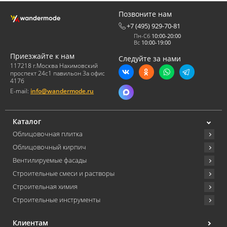
перепадов и негативных факторов окружающей среды;
- низкие показатели влагопоглощения;
Позвоните нам
+7 (495) 929-70-81
- эстетичность.
Пн-Сб
10:00-20:00
Такие качества материалу обеспечивают особенности
Вс
10:00-19:00
технологического процесса производства и применяемые
минеральные ингредиенты. Можно сказать, что особенность
Приезжайте к нам
Следуйте за нами
облицовочного материала этого вида заключается в его
117218 г.Москва Нахимовский
многокомпонентном составе и уникальном запатентованном
проспект 24с1 павильон 3а офис
методе производства.
417б
Клинкерная плитка для печи Вандермоде:
E-mail:
info@wandermode.ru
особенности производственного процесса.
Каталог
Облицовочная плитка
Облицовочный кирпич
Вентилируемые фасады
Строительные смеси и растворы
Строительная химия
Строительные инструменты
Клиентам
Клинкерная плитка для печи Wandermode - материал ручной