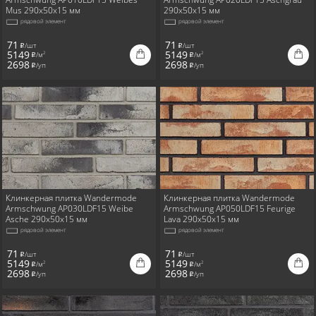
Mus 290x50x15 мм
290x50x15 мм
рядовой элемент
рядовой элемент
71
71
/шт
/шт
i
i
5149
5149
/м
/м
2
2
i
i
2698
2698
/уп
/уп
i
i
Клинкерная плитка Wandermode
Клинкерная плитка Wandermode
Armschwung AP030LDF15 Weibe
Armschwung AP050LDF15 Feurige
Asche 290x50x15 мм
Lava 290x50x15 мм
рядовой элемент
рядовой элемент
71
71
/шт
/шт
i
i
5149
5149
/м
/м
2
2
i
i
2698
2698
/уп
/уп
i
i