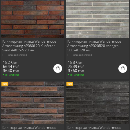
Для камина
Для печи
Для бани
Для улицы
На стену
Клинкерная плитка Wandermode
Клинкерная плитка Wandermode
Armschwung AP080L20 Kupferer
Armschwung AP020R20 Aschgrau
Sand 440x52x20 мм
500x40x20 мм
рядовой элемент
рядовой элемент
182
188
/шт
/шт
i
i
6644
7539
/м
/м
2
2
i
i
3640
3760
/уп
/уп
i
i
В наличии
В наличии
ХИТ
ХИТ
Клинкерная плитка Wandermode
Клинкерная плитка Wandermode