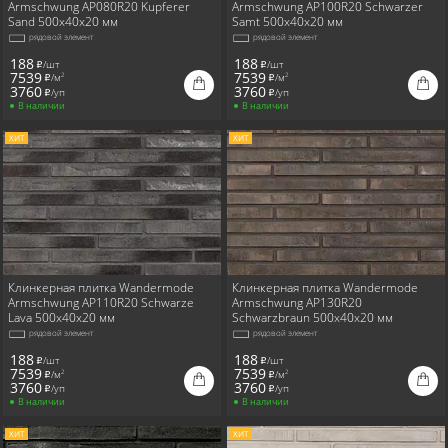
Armschwung AP080R20 Kupferer
Armschwung AP100R20 Schwarzer
Sand 500x40x20 мм
Samt 500x40x20 мм
рядовой элемент
рядовой элемент
188
188
/шт
/шт
i
i
7539
7539
/м
/м
2
2
i
i
3760
3760
/уп
/уп
i
i
В наличии
В наличии
ХИТ
ХИТ
Клинкерная плитка Wandermode
Клинкерная плитка Wandermode
Armschwung AP110R20 Schwarze
Armschwung AP130R20
Lava 500x40x20 мм
Schwarzbraun 500x40x20 мм
рядовой элемент
рядовой элемент
188
188
/шт
/шт
i
i
7539
7539
/м
/м
2
2
i
i
3760
3760
/уп
/уп
i
i
В наличии
В наличии
ХИТ
ХИТ