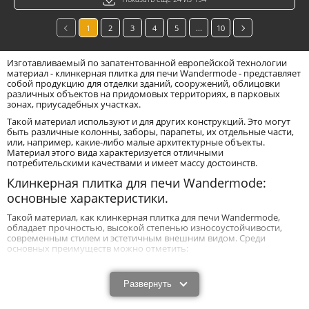
1
2
3
4
5
...
10
Изготавливаемый по запатентованной европейской технологии
материал - клинкерная плитка для печи Wandermode - представляет
собой продукцию для отделки зданий, сооружений, облицовки
различных объектов на придомовых территориях, в парковых
зонах, приусадебных участках.
Такой материал используют и для других конструкций. Это могут
быть различные колонны, заборы, парапеты, их отдельные части,
или, например, какие-либо малые архитектурные объекты.
Материал этого вида характеризуется отличными
потребительскими качествами и имеет массу достоинств.
Клинкерная плитка для печи Wandermode:
основные характеристики.
Такой материал, как клинкерная плитка для печи Wandermode,
обладает прочностью, высокой степенью износоустойчивости,
современным стилем и эстетичным внешним видом. Среди
основных преимуществ можно отметить:
- высокие показатели прочности и надежности;
- устойчивость к отрицательным температурам;
Развернуть
- способность защищать здания и их фасады от температурных