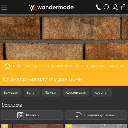
Облицовочная плитка
Клинкерная плитка
Клинкерная плитка для п
Клинкерная плитка для печи
Бежевая
Белая
Желтая
Коричневая
Красная
Оранжевая
Серая
Черная
Armschwung
Design
Показать еще
Gestalt
Для наружной отделки
Для внутренней отделки
Фильтр
Сначала дешевые
Для фасада
Для дома
Для цоколя
Для крыльца
ХИТ
ХИТ