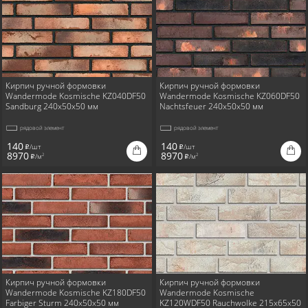
Кирпич ручной формовки
Кирпич ручной формовки
Wandermode Kosmische KZ040DF50
Wandermode Kosmische KZ060DF50
Sandburg 240x50x50 мм
Nachtsfeuer 240x50x50 мм
рядовой элемент
рядовой элемент
140
140
/шт
/шт
i
i
8970
8970
/м
/м
2
2
i
i
Кирпич ручной формовки
Кирпич ручной формовки
Wandermode Kosmische KZ180DF50
Wandermode Kosmische
Farbiger Sturm 240x50x50 мм
KZ120WDF50 Rauchwolke 215x65x50