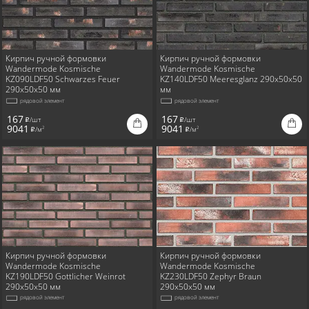
Кирпич ручной формовки
Кирпич ручной формовки
Wandermode Kosmische
Wandermode Kosmische
KZ090LDF50 Schwarzes Feuer
KZ140LDF50 Meeresglanz 290x50x50
290x50x50 мм
мм
рядовой элемент
рядовой элемент
167
167
/шт
/шт
i
i
9041
9041
/м
/м
2
2
i
i
Кирпич ручной формовки
Кирпич ручной формовки
Wandermode Kosmische
Wandermode Kosmische
KZ190LDF50 Gottlicher Weinrot
KZ230LDF50 Zephyr Braun
290x50x50 мм
290x50x50 мм
рядовой элемент
рядовой элемент