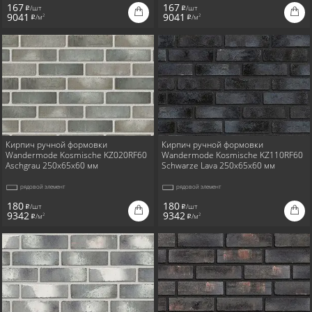
167
167
/шт
/шт
i
i
9041
9041
/м
/м
2
2
i
i
Кирпич ручной формовки
Кирпич ручной формовки
Wandermode Kosmische KZ020RF60
Wandermode Kosmische KZ110RF60
Aschgrau 250x65x60 мм
Schwarze Lava 250x65x60 мм
рядовой элемент
рядовой элемент
180
180
/шт
/шт
i
i
9342
9342
/м
/м
2
2
i
i