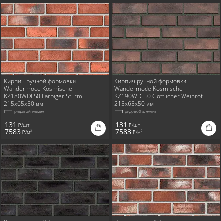
Кирпич ручной формовки
Кирпич ручной формовки
Wandermode Kosmische
Wandermode Kosmische
KZ180WDF50 Farbiger Sturm
KZ190WDF50 Gottlicher Weinrot
215x65x50 мм
215x65x50 мм
рядовой элемент
рядовой элемент
131
131
/шт
/шт
i
i
7583
7583
/м
/м
2
2
i
i