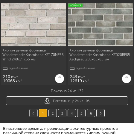
НОВИНКА
Кирпич ручной формовки
Кирпич ручной формовки
Wandermode Kosmische KZ170NF55
Wandermode Kosmische KZ020RF85
Wind 240x71x55 мм
Aschgrau 250x65x85 мм
рядовой элемент
рядовой элемент
210
243
/шт
/шт
i
i
10068
12619
/м
/м
2
2
i
i
Показано 24 из 132
Показать еще 24 из 108
1
2
3
4
5
6
В настоящее время для реализации архитектурных проектов
различной степени сложности применяется кирпич ручной