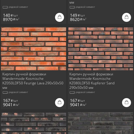
мм
рядовой элемент
рядовой элемент
140
149
/шт
/шт
i
i
8970
8620
/м
/м
2
2
i
i
Кирпич ручной формовки
Кирпич ручной формовки
Wandermode Kosmische
Wandermode Kosmische
KZ050LDF50 Feurige Lava 290x50x50
KZ080LDF50 Kupferer Sand
мм
290x50x50 мм
рядовой элемент
рядовой элемент
167
167
/шт
/шт
i
i
9041
9041
/м
/м
2
2
i
i