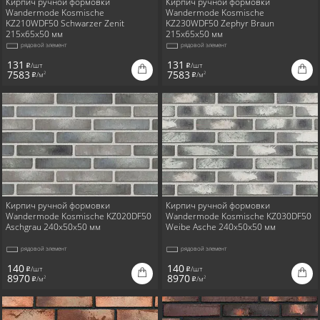
Кирпич ручной формовки
Кирпич ручной формовки
Wandermode Kosmische
Wandermode Kosmische
KZ210WDF50 Schwarzer Zenit
KZ230WDF50 Zephyr Braun
215x65x50 мм
215x65x50 мм
рядовой элемент
рядовой элемент
131
131
/шт
/шт
i
i
7583
7583
/м
/м
2
2
i
i
Кирпич ручной формовки
Кирпич ручной формовки
Wandermode Kosmische KZ020DF50
Wandermode Kosmische KZ030DF50
Aschgrau 240x50x50 мм
Weibe Asche 240x50x50 мм
рядовой элемент
рядовой элемент
140
140
/шт
/шт
i
i
8970
8970
/м
/м
2
2
i
i