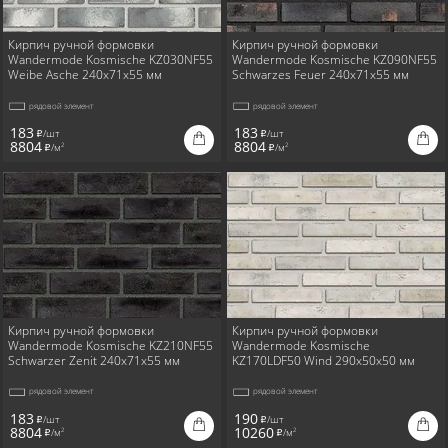
Кирпич ручной формовки
Кирпич ручной формовки
Wandermode Kosmische KZ030NF55
Wandermode Kosmische KZ090NF55
Weibe Asche 240x71x55 мм
Schwarzes Feuer 240x71x55 мм
рядовой элемент
рядовой элемент
183
183
/шт
/шт
i
i
8804
8804
/м
/м
2
2
i
i
Кирпич ручной формовки
Кирпич ручной формовки
Wandermode Kosmische KZ210NF55
Wandermode Kosmische
Schwarzer Zenit 240x71x55 мм
KZ170LDF50 Wind 290x50x50 мм
рядовой элемент
рядовой элемент
183
190
/шт
/шт
i
i
8804
10260
/м
/м
2
2
i
i