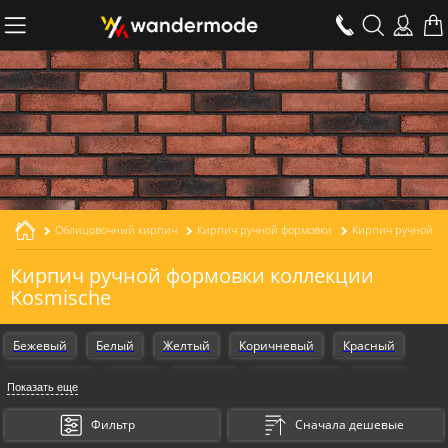
Облицовочный кирпич
Кирпич ручной формовки
Кирпич ручной фо
Кирпич ручной формовки коллекции
Kosmische
Бежевый
Белый
Желтый
Коричневый
Красный
Оранжевый
Серый
Черный
Armschwung
Design
Показать еще
Gestalt
Kosmische
Фильтр
Сначала дешевые