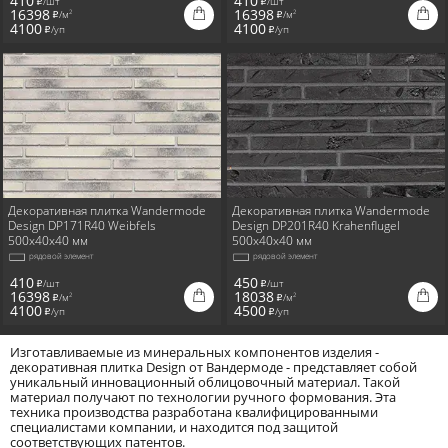
410
410
/шт
/шт
i
i
16398
16398
/м
/м
2
2
i
i
4100
4100
/уп
/уп
i
i
Декоративная плитка Wandermode
Декоративная плитка Wandermode
Design DP171R40 Weibfels
Design DP201R40 Krahenflugel
500x40x40 мм
500x40x40 мм
рядовой элемент
рядовой элемент
410
450
/шт
/шт
i
i
16398
18038
/м
/м
2
2
i
i
4100
4500
/уп
/уп
i
i
Изготавливаемые из минеральных компонентов изделия -
декоративная плитка Design от Вандермоде - представляет собой
уникальный инновационный облицовочный материал. Такой
материал получают по технологии ручного формования. Эта
техника производства разработана квалифицированными
специалистами компании, и находится под защитой
соответствующих патентов.