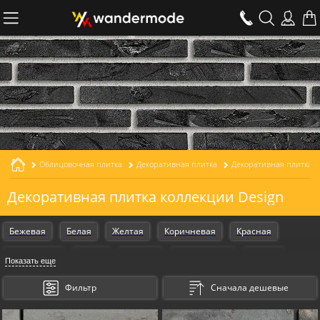
Облицовочная плитка
Декоративная плитка
Декоративная плитка к
Декоративная плитка коллекции Design
Бежевая
Белая
Желтая
Коричневая
Красная
Оранжевая
Серая
Черная
Armschwung
Design
Показать еще
Gestalt
Для внутренней отделки
Для камина
Для печи
Фильтр
Сначала дешевые
Для кухни
Для ванной
В квартиру
На стену
На дверь