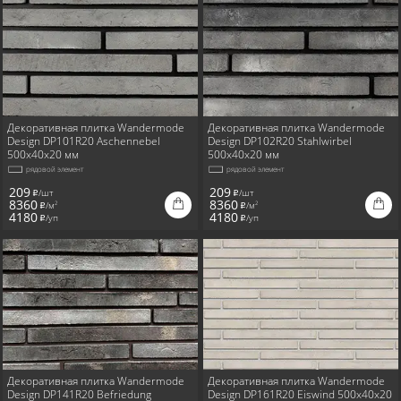
Декоративная плитка Wandermode
Декоративная плитка Wandermode
Design DP101R20 Aschennebel
Design DP102R20 Stahlwirbel
500x40x20 мм
500x40x20 мм
рядовой элемент
рядовой элемент
209
209
/шт
/шт
i
i
8360
8360
/м
/м
2
2
i
i
4180
4180
/уп
/уп
i
i
Декоративная плитка Wandermode
Декоративная плитка Wandermode
Design DP141R20 Befriedung
Design DP161R20 Eiswind 500x40x20