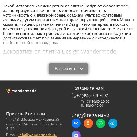
Такой материал, как декоративная плитка Design от Wandermode,
характеризуется прочностью, износоустойчивостью,
устойчивостью к влажной среде, осадкам, ультрафиолетовым
лучам, и другим негативным факторам окружающей среды. Можно
сказать, что декоративная плитка Design - это материал высокого
качества с уникальной фактурой и высокой степенью эстетичности.
Качественные характеристики и эстетические свойства продукции
достигаются за счет применения минеральных ингредиентов и
особенностей производства.
Декоративная плитка Design Wandermode:
особенности производственного процесса.
Декоративная плитка Design от Вандермоде производится методом
Развернуть
ручного формования. При таком способе смесь для изготовления
продукта (формовочное тесто) закладывается в специальные
формы вручную. В этом процессе не участвуют никакие автоматы
или механизмы. Это экологически чистая технология. Она не
Позвоните нам
представляет опасности. Ее реализация не приводит к загрязнению
окружающей среды и образованию большого количества отходов.
+7 (495) 929-70-81
Пн-Сб
10:00-20:00
В процессе производства из сухих ингредиентов изготавливается
Вс
10:00-19:00
формовочная смесь, которая затворяется водным раствором с
определенными параметрами. Затем полученная масса вручную
Приезжайте к нам
Следуйте за нами
закладывается в форму, затвердевает, и извлекается из нее уже в
117218 г.Москва Нахимовский
виде готовых изделий. При этом ручная формовка способствует
проспект 24с1 павильон 3а офис
получению уникальных фактурных поверхностей. А способ
417б
окрашивания в массе - интересные оттенки на поверхностях
изделий.
E-mail:
info@wandermode.ru