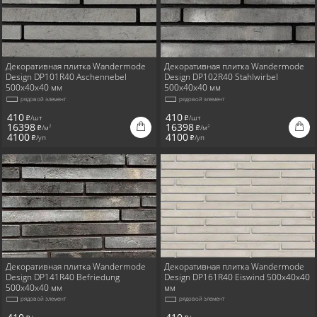
Декоративная плитка Wandermode
Декоративная плитка Wandermode
Design DP101R40 Aschennebel
Design DP102R40 Stahlwirbel
500x40x40 мм
500x40x40 мм
рядовой элемент
рядовой элемент
410
410
/шт
/шт
i
i
16398
16398
/м
/м
2
2
i
i
4100
4100
/уп
/уп
i
i
Декоративная плитка Wandermode
Декоративная плитка Wandermode
Design DP141R40 Befriedung
Design DP161R40 Eiswind 500x40x40
500x40x40 мм
мм
рядовой элемент
рядовой элемент