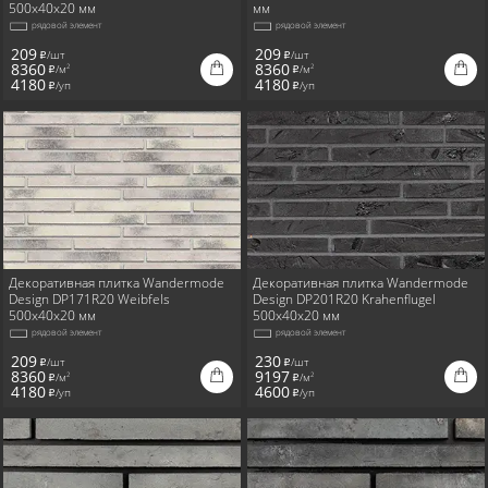
500x40x20 мм
мм
рядовой элемент
рядовой элемент
209
209
/шт
/шт
i
i
8360
8360
/м
/м
2
2
i
i
4180
4180
/уп
/уп
i
i
Декоративная плитка Wandermode
Декоративная плитка Wandermode
Design DP171R20 Weibfels
Design DP201R20 Krahenflugel
500x40x20 мм
500x40x20 мм
рядовой элемент
рядовой элемент
209
230
/шт
/шт
i
i
8360
9197
/м
/м
2
2
i
i
4180
4600
/уп
/уп
i
i