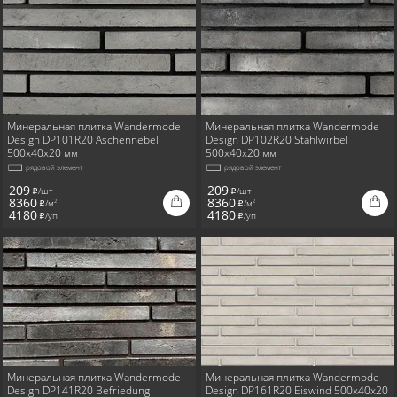
Минеральная плитка Wandermode
Минеральная плитка Wandermode
Design DP101R20 Aschennebel
Design DP102R20 Stahlwirbel
500x40x20 мм
500x40x20 мм
рядовой элемент
рядовой элемент
209
209
/шт
/шт
i
i
8360
8360
/м
/м
2
2
i
i
4180
4180
/уп
/уп
i
i
Минеральная плитка Wandermode
Минеральная плитка Wandermode
Design DP141R20 Befriedung
Design DP161R20 Eiswind 500x40x20