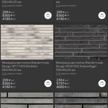
500x40x20 мм
мм
рядовой элемент
рядовой элемент
209
209
/шт
/шт
i
i
8360
8360
/м
/м
2
2
i
i
4180
4180
/уп
/уп
i
i
Минеральная плитка Wandermode
Минеральная плитка Wandermode
Design DP171R20 Weibfels
Design DP201R20 Krahenflugel
500x40x20 мм
500x40x20 мм
рядовой элемент
рядовой элемент
209
230
/шт
/шт
i
i
8360
9197
/м
/м
2
2
i
i
4180
4600
/уп
/уп
i
i