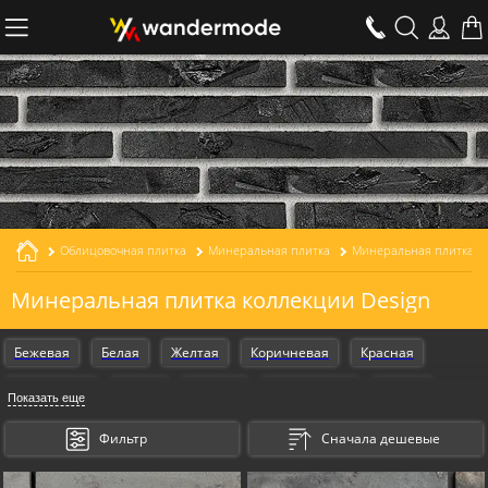
Облицовочная плитка
Минеральная плитка
Минеральная плитка ко
Минеральная плитка коллекции Design
Бежевая
Белая
Желтая
Коричневая
Красная
Оранжевая
Серая
Черная
Armschwung
Design
Показать еще
Gestalt
Фильтр
Сначала дешевые