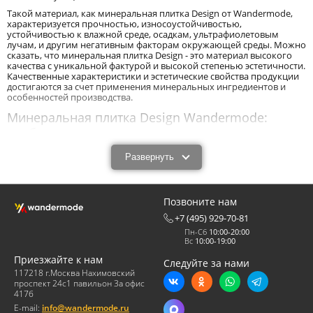
Такой материал, как минеральная плитка Design от Wandermode,
характеризуется прочностью, износоустойчивостью,
устойчивостью к влажной среде, осадкам, ультрафиолетовым
лучам, и другим негативным факторам окружающей среды. Можно
сказать, что минеральная плитка Design - это материал высокого
качества с уникальной фактурой и высокой степенью эстетичности.
Качественные характеристики и эстетические свойства продукции
достигаются за счет применения минеральных ингредиентов и
особенностей производства.
Минеральная плитка Design Wandermode:
особенности производственного процесса.
Минеральная плитка Design от Вандермоде производится методом
Развернуть
ручного формования. При таком способе смесь для изготовления
продукта (формовочное тесто) закладывается в специальные
формы вручную. В этом процессе не участвуют никакие автоматы
или механизмы. Это экологически чистая технология. Она не
Позвоните нам
представляет опасности. Ее реализация не приводит к загрязнению
окружающей среды и образованию большого количества отходов.
+7 (495) 929-70-81
Пн-Сб
10:00-20:00
В процессе производства из сухих ингредиентов изготавливается
Вс
10:00-19:00
формовочная смесь, которая затворяется водным раствором с
определенными параметрами. Затем полученная масса вручную
Приезжайте к нам
Следуйте за нами
закладывается в форму, затвердевает, и извлекается из нее уже в
117218 г.Москва Нахимовский
виде готовых изделий. При этом ручная формовка способствует
проспект 24с1 павильон 3а офис
получению уникальных фактурных поверхностей. А способ
417б
окрашивания в массе - интересные оттенки на поверхностях
изделий.
E-mail:
info@wandermode.ru