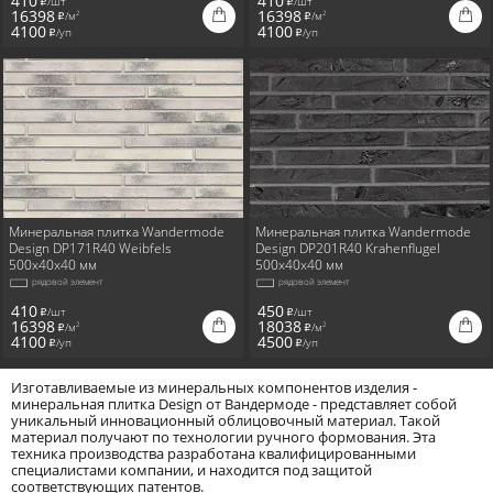
410
410
/шт
/шт
i
i
16398
16398
/м
/м
2
2
i
i
4100
4100
/уп
/уп
i
i
Минеральная плитка Wandermode
Минеральная плитка Wandermode
Design DP171R40 Weibfels
Design DP201R40 Krahenflugel
500x40x40 мм
500x40x40 мм
рядовой элемент
рядовой элемент
410
450
/шт
/шт
i
i
16398
18038
/м
/м
2
2
i
i
4100
4500
/уп
/уп
i
i
Изготавливаемые из минеральных компонентов изделия -
минеральная плитка Design от Вандермоде - представляет собой
уникальный инновационный облицовочный материал. Такой
материал получают по технологии ручного формования. Эта
техника производства разработана квалифицированными
специалистами компании, и находится под защитой
соответствующих патентов.