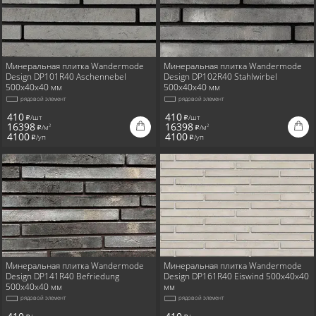
Минеральная плитка Wandermode
Минеральная плитка Wandermode
Design DP101R40 Aschennebel
Design DP102R40 Stahlwirbel
500x40x40 мм
500x40x40 мм
рядовой элемент
рядовой элемент
410
410
/шт
/шт
i
i
16398
16398
/м
/м
2
2
i
i
4100
4100
/уп
/уп
i
i
Минеральная плитка Wandermode
Минеральная плитка Wandermode
Design DP141R40 Befriedung
Design DP161R40 Eiswind 500x40x40
500x40x40 мм
мм
рядовой элемент
рядовой элемент