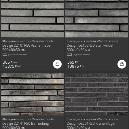
Фасадный кирпич Wandermode
Фасадный кирпич Wandermode
Design DZ101R50 Aschennebel
Design DZ102R50 Stahlwirbel
500x40x50 мм
500x40x50 мм
рядовой элемент
рядовой элемент
365
365
/шт
/шт
i
i
13875
13875
/м
/м
2
2
i
i
Фасадный кирпич Wandermode
Фасадный кирпич Wandermode
Design DZ141R50 Befriedung
Design DZ201R50 Krahenflugel
500x40x50 мм
500x40x50 мм