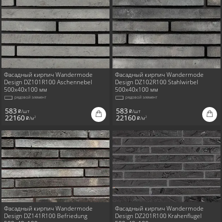
Фасадный кирпич Wandermode
Фасадный кирпич Wandermode
Design DZ101R100 Aschennebel
Design DZ102R100 Stahlwirbel
500x40x100 мм
500x40x100 мм
рядовой элемент
рядовой элемент
583
583
/шт
/шт
i
i
22160
22160
/м
/м
2
2
i
i
Фасадный кирпич Wandermode
Фасадный кирпич Wandermode
Design DZ141R100 Befriedung
Design DZ201R100 Krahenflugel