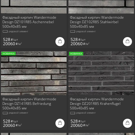
Фасадный кирпич Wandermode
Фасадный кирпич Wandermode
Design DZ101R85 Aschennebel
Design DZ102R85 Stahlwirbel
500x40x85 мм
500x40x85 мм
рядовой элемент
рядовой элемент
528
528
/шт
/шт
i
i
20060
20060
/м
/м
2
2
i
i
НОВИНКА
НОВИНКА
Фасадный кирпич Wandermode
Фасадный кирпич Wandermode
Design DZ141R85 Befriedung
Design DZ201R85 Krahenflugel
500x40x85 мм
500x40x85 мм
рядовой элемент
рядовой элемент
528
528
/шт
/шт
i
i
20060
20060
/м
/м
2
2
i
i