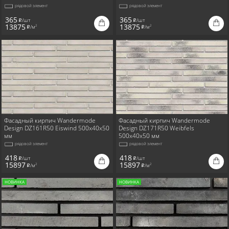
рядовой элемент
рядовой элемент
365
365
/шт
/шт
i
i
13875
13875
/м
/м
2
2
i
i
Фасадный кирпич Wandermode
Фасадный кирпич Wandermode
Design DZ161R50 Eiswind 500x40x50
Design DZ171R50 Weibfels
мм
500x40x50 мм
рядовой элемент
рядовой элемент
418
418
/шт
/шт
i
i
15897
15897
/м
/м
2
2
i
i
НОВИНКА
НОВИНКА