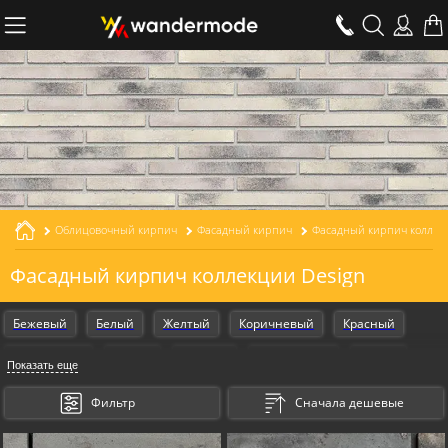
Облицовочный кирпич
Фасадный кирпич
Фасадный кирпич коллекц
Фасадный кирпич коллекции Design
Бежевый
Белый
Желтый
Коричневый
Красный
Оранжевый
Серый
Черный
Armschwung
Design
Показать еще
Gestalt
Kosmische
Для наружной отделки
Для дома
Фильтр
Сначала дешевые