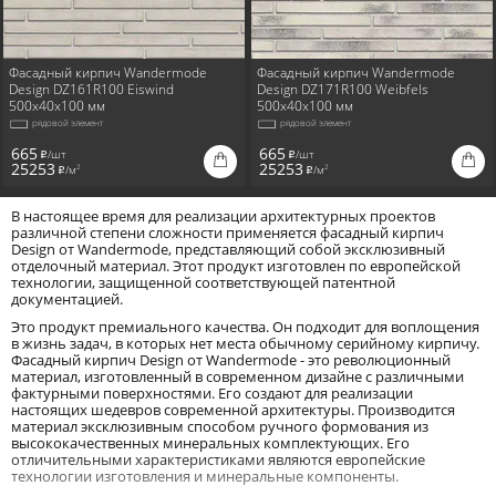
Фасадный кирпич Wandermode
Фасадный кирпич Wandermode
Design DZ161R100 Eiswind
Design DZ171R100 Weibfels
500x40x100 мм
500x40x100 мм
рядовой элемент
рядовой элемент
665
665
/шт
/шт
i
i
25253
25253
/м
/м
2
2
i
i
В настоящее время для реализации архитектурных проектов
различной степени сложности применяется фасадный кирпич
Design от Wandermode, представляющий собой эксклюзивный
отделочный материал. Этот продукт изготовлен по европейской
технологии, защищенной соответствующей патентной
документацией.
Это продукт премиального качества. Он подходит для воплощения
в жизнь задач, в которых нет места обычному серийному кирпичу.
Фасадный кирпич Design от Wandermode - это революционный
материал, изготовленный в современном дизайне с различными
фактурными поверхностями. Его создают для реализации
настоящих шедевров современной архитектуры. Производится
материал эксклюзивным способом ручного формования из
высококачественных минеральных комплектующих. Его
отличительными характеристиками являются европейские
технологии изготовления и минеральные компоненты.