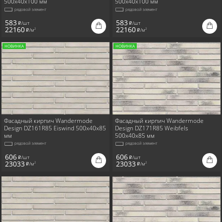
500x40x100 мм
500x40x100 мм
рядовой элемент
рядовой элемент
583
583
/шт
/шт
i
i
22160
22160
/м
/м
2
2
i
i
НОВИНКА
НОВИНКА
Фасадный кирпич Wandermode
Фасадный кирпич Wandermode
Design DZ161R85 Eiswind 500x40x85
Design DZ171R85 Weibfels
мм
500x40x85 мм
рядовой элемент
рядовой элемент
606
606
/шт
/шт
i
i
23033
23033
/м
/м
2
2
i
i