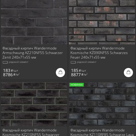
Фасадный кирпич Wandermode
Фасадный кирпич Wandermode
Armschwung AZ210NF55 Schwarzer
Kosmische KZ090NF55 Schwarzes
Zenit 240x71x55 мм
Feuer 240x71x55 мм
рядовой элемент
рядовой элемент
183
185
/шт
/шт
i
i
8786
8877
/м
/м
2
2
i
i
НОВИНКА
Фасадный кирпич Wandermode
Фасадный кирпич Wandermode
Kosmische KZ210NF55 Schwarzer
Kosmische KZ110RF85 Schwarze Lava