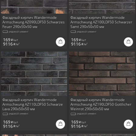
Фасадный кирпич Wandermode
Фасадный кирпич Wandermode
Armschwung AZ090LDF50 Schwarzes
Armschwung AZ100LDF50 Schwarzer
Feuer 290x50x50 мм
Samt 290x50x50 мм
рядовой элемент
рядовой элемент
169
169
/шт
/шт
i
i
9116
9116
/м
/м
2
2
i
i
Фасадный кирпич Wandermode
Фасадный кирпич Wandermode
Armschwung AZ110LDF50 Schwarze
Armschwung AZ190LDF50 Gottlicher
Lava 290x50x50 мм
Weinrot 290x50x50 мм
рядовой элемент
рядовой элемент
169
169
/шт
/шт
i
i
9116
9116
/м
/м
2
2
i
i