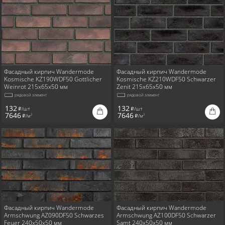
Фасадный кирпич Wandermode
Фасадный кирпич Wandermode
Kosmische KZ190WDF50 Gottlicher
Kosmische KZ210WDF50 Schwarzer
Weinrot 215x65x50 мм
Zenit 215x65x50 мм
рядовой элемент
рядовой элемент
132
132
/шт
/шт
i
i
7646
7646
/м
/м
2
2
i
i
Фасадный кирпич Wandermode
Фасадный кирпич Wandermode
Armschwung AZ090DF50 Schwarzes
Armschwung AZ100DF50 Schwarzer
Feuer 240x50x50 мм
Samt 240x50x50 мм