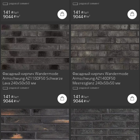
рядовой элемент
рядовой элемент
141
141
/шт
/шт
i
i
9044
9044
/м
/м
2
2
i
i
Фасадный кирпич Wandermode
Фасадный кирпич Wandermode
Armschwung AZ110DF50 Schwarze
Armschwung AZ140DF50
Lava 240x50x50 мм
Meeresglanz 240x50x50 мм
рядовой элемент
рядовой элемент
141
141
/шт
/шт
i
i
9044
9044
/м
/м
2
2
i
i