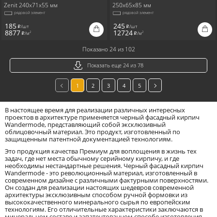
Zenit 240x71x55 мм
250x65x85 мм
рядовой элемент
рядовой элемент
185
245
/шт
/шт
i
i
8877
12724
/м
/м
2
2
i
i
Показано 24 из 102
Показать еще 24 из 78
1
2
3
4
5
В настоящее время для реализации различных интересных
проектов в архитектуре применяется черный фасадный кирпич
Wandermode, представляющий собой эксклюзивный
облицовочный материал. Это продукт, изготовленный по
защищенным патентной документацией технологиям.
Это продукция качества Премиум для воплощения в жизнь тех
задач, где нет места обычному серийному кирпичу, и где
необходимы нестандартные решения. Черный фасадный кирпич
Wandermode - это революционный материал, изготовленный в
современном дизайне с различными фактурными поверхностями.
Он создан для реализации настоящих шедевров современной
архитектуры эксклюзивным способом ручной формовки из
высококачественного минерального сырья по европейским
технологиям. Его отличительные характеристики заключаются в
минеральном составе и запатентованном способе изготовления.