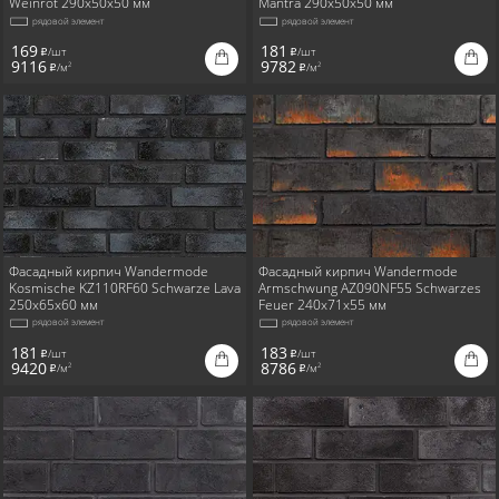
Weinrot 290x50x50 мм
Mantra 290x50x50 мм
рядовой элемент
рядовой элемент
169
181
/шт
/шт
i
i
9116
9782
/м
/м
2
2
i
i
Фасадный кирпич Wandermode
Фасадный кирпич Wandermode
Kosmische KZ110RF60 Schwarze Lava
Armschwung AZ090NF55 Schwarzes
250x65x60 мм
Feuer 240x71x55 мм
рядовой элемент
рядовой элемент
181
183
/шт
/шт
i
i
9420
8786
/м
/м
2
2
i
i