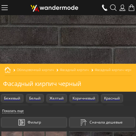
Облицовочный кирпич
Фасадный кирпич
Фасадный кирпич черны
Фасадный кирпич черный
Бежевый
Белый
Желтый
Коричневый
Красный
Оранжевый
Серый
Черный
Armschwung
Design
Показать еще
Gestalt
Kosmische
Для наружной отделки
Для дома
Фильтр
Сначала дешевые