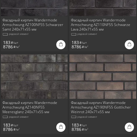
Фасадный кирпич Wandermode
Фасадный кирпич Wandermode
Armschwung AZ100NF55 Schwarzer
Armschwung AZ110NF55 Schwarze
Samt 240x71x55 мм
Lava 240x71x55 мм
рядовой элемент
рядовой элемент
183
183
/шт
/шт
i
i
8786
8786
/м
/м
2
2
i
i
Фасадный кирпич Wandermode
Фасадный кирпич Wandermode
Armschwung AZ140NF55
Armschwung AZ190NF55 Gottlicher
Meeresglanz 240x71x55 мм
Weinrot 240x71x55 мм
рядовой элемент
рядовой элемент
183
183
/шт
/шт
i
i
8786
8786
/м
/м
2
2
i
i