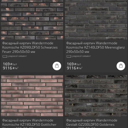
Фасадный кирпич Wandermode
Фасадный кирпич Wandermode
Kosmische KZ090LDF50 Schwarzes
Kosmische KZ140LDF50 Meeresglanz
Feuer 290x50x50 мм
290x50x50 мм
рядовой элемент
рядовой элемент
169
169
/шт
/шт
i
i
9116
9116
/м
/м
2
2
i
i
Фасадный кирпич Wandermode
Фасадный кирпич Wandermode
Kosmische KZ190LDF50 Gottlicher
Gestalt GZ200LDF50 Goldenes