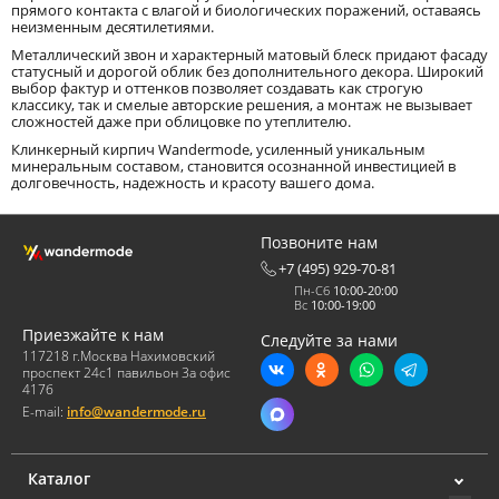
прямого контакта с влагой и биологических поражений, оставаясь
неизменным десятилетиями.
Металлический звон и характерный матовый блеск придают фасаду
статусный и дорогой облик без дополнительного декора. Широкий
выбор фактур и оттенков позволяет создавать как строгую
классику, так и смелые авторские решения, а монтаж не вызывает
сложностей даже при облицовке по утеплителю.
Клинкерный кирпич Wandermode, усиленный уникальным
минеральным составом, становится осознанной инвестицией в
долговечность, надежность и красоту вашего дома.
Позвоните нам
+7 (495) 929-70-81
Пн-Сб
10:00-20:00
Вс
10:00-19:00
Приезжайте к нам
Следуйте за нами
117218 г.Москва Нахимовский
проспект 24с1 павильон 3а офис
417б
E-mail:
info@wandermode.ru
Каталог