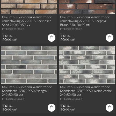
Клинкерный кирпич Wandermode
Клинкерный кирпич Wandermode
Armschwung AZ220DF50 Zeitloser
Armschwung AZ230DF50 Zephyr
Sand 240x50x50 мм
Braun 240x50x50 мм
рядовой элемент
рядовой элемент
141
141
/шт
/шт
i
i
9044
9044
/м
/м
2
2
i
i
Клинкерный кирпич Wandermode
Клинкерный кирпич Wandermode
Kosmische KZ020DF50 Aschgrau
Kosmische KZ030DF50 Weibe Asche
240x50x50 мм
240x50x50 мм
рядовой элемент
рядовой элемент
141
141
/шт
/шт
i
i
9044
9044
/м
/м
2
2
i
i