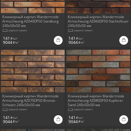
Клинкерный кирпич Wandermode
Клинкерный кирпич Wandermode
Armschwung AZ040DF50 Sandburg
Armschwung AZ060DF50 Nachtsfeuer
240x50x50 мм
240x50x50 мм
рядовой элемент
рядовой элемент
141
141
/шт
/шт
i
i
9044
9044
/м
/м
2
2
i
i
Клинкерный кирпич Wandermode
Клинкерный кирпич Wandermode
Armschwung AZ070DF50 Bronze-
Armschwung AZ080DF50 Kupferer
Schwarz 240x50x50 мм
Sand 240x50x50 мм
рядовой элемент
рядовой элемент
141
141
/шт
/шт
i
i
9044
9044
/м
/м
2
2
i
i