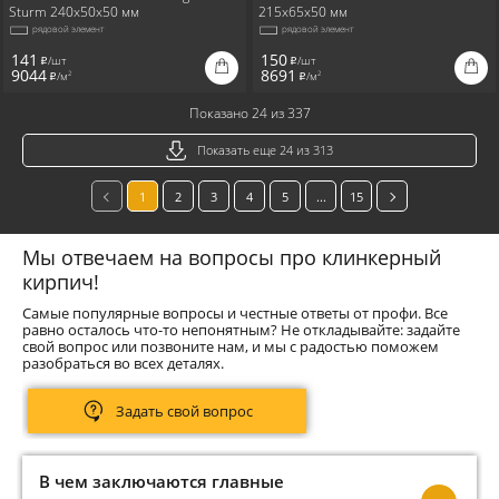
Sturm 240x50x50 мм
215x65x50 мм
рядовой элемент
рядовой элемент
141
150
/шт
/шт
i
i
9044
8691
/м
/м
2
2
i
i
Показано 24 из 337
Показать еще 24 из 313
1
2
3
4
5
...
15
Мы отвечаем на вопросы про клинкерный
кирпич!
Самые популярные вопросы и честные ответы от профи. Все
равно осталось что-то непонятным? Не откладывайте: задайте
свой вопрос или позвоните нам, и мы с радостью поможем
разобраться во всех деталях.
Задать свой вопрос
В чем заключаются главные