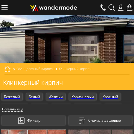
Облицовочный кирпич
Клинкерный кирпич
Клинкерный кирпич
Бежевый
Белый
Желтый
Коричневый
Красный
Оранжевый
Серый
Черный
Armschwung
Design
Показать еще
Gestalt
Kosmische
Для наружной отделки
Фильтр
Сначала дешевые
Для внутренней отделки
Для фасада
Для дома
Для печи