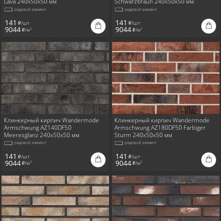
Lava 240x50x50 мм
Schwarzbraun 240x50x50 мм
рядовой элемент
рядовой элемент
141
141
/шт
/шт
i
i
9044
9044
/м
/м
2
2
i
i
Клинкерный кирпич Wandermode
Клинкерный кирпич Wandermode
Armschwung AZ140DF50
Armschwung AZ180DF50 Farbiger
Meeresglanz 240x50x50 мм
Sturm 240x50x50 мм
рядовой элемент
рядовой элемент
141
141
/шт
/шт
i
i
9044
9044
/м
/м
2
2
i
i