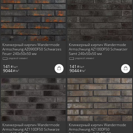
Клинкерный кирпич Wandermode
Клинкерный кирпич Wandermode
Armschwung AZ090DF50 Schwarzes
Armschwung AZ100DF50 Schwarzer
Feuer 240x50x50 мм
Samt 240x50x50 мм
рядовой элемент
рядовой элемент
141
141
/шт
/шт
i
i
9044
9044
/м
/м
2
2
i
i
Клинкерный кирпич Wandermode
Клинкерный кирпич Wandermode
Armschwung AZ110DF50 Schwarze
Armschwung AZ130DF50