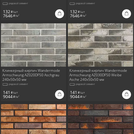
рядовой элемент
рядовой элемент
132
132
/шт
/шт
i
i
7646
7646
/м
/м
2
2
i
i
Клинкерный кирпич Wandermode
Клинкерный кирпич Wandermode
Armschwung AZ020DF50 Aschgrau
Armschwung AZ030DF50 Weibe
240x50x50 мм
Asche 240x50x50 мм
рядовой элемент
рядовой элемент
141
141
/шт
/шт
i
i
9044
9044
/м
/м
2
2
i
i