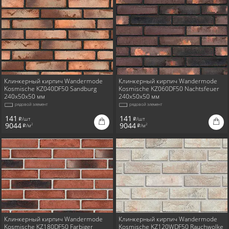
Клинкерный кирпич Wandermode
Клинкерный кирпич Wandermode
Kosmische KZ040DF50 Sandburg
Kosmische KZ060DF50 Nachtsfeuer
240x50x50 мм
240x50x50 мм
рядовой элемент
рядовой элемент
141
141
/шт
/шт
i
i
9044
9044
/м
/м
2
2
i
i
Клинкерный кирпич Wandermode
Клинкерный кирпич Wandermode
Kosmische KZ180DF50 Farbiger
Kosmische KZ120WDF50 Rauchwolke