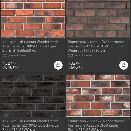
Для стен
Клинкерный кирпич Wandermode
Клинкерный кирпич Wandermode
Kosmische KZ180WDF50 Farbiger
Kosmische KZ190WDF50 Gottlicher
Sturm 215x65x50 мм
Weinrot 215x65x50 мм
рядовой элемент
рядовой элемент
132
132
/шт
/шт
i
i
7646
7646
/м
/м
2
2
i
i
Клинкерный кирпич Wandermode
Клинкерный кирпич Wandermode
Kosmische KZ210WDF50 Schwarzer
Kosmische KZ230WDF50 Zephyr
Zenit 215x65x50 мм
Braun 215x65x50 мм