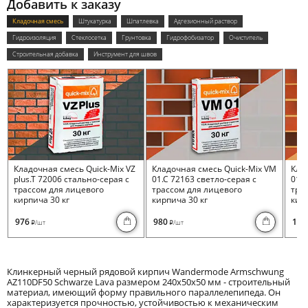
Добавить к заказу
Кладочная смесь
Штукатурка
Шпатлевка
Адгезионный раствор
Гидроизоляция
Стеклосетка
Грунтовка
Гидрофобизатор
Очиститель
Строительная добавка
Инструмент для швов
Кладочная смесь Quick-Mix VZ
Кладочная смесь Quick-Mix VM
Кла
plus.T 72006 стально-серая с
01.C 72163 светло-серая с
01.I
трассом для лицевого
трассом для лицевого
тра
кирпича 30 кг
кирпича 30 кг
кирп
976
980
100
/шт
/шт
i
i
Клинкерный черный рядовой кирпич Wandermode Armschwung
AZ110DF50 Schwarze Lava размером 240x50x50 мм - строительный
материал, имеющий форму правильного параллелепипеда. Он
характеризуется прочностью, устойчивостью к механическим