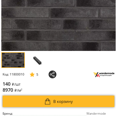
5
Код: 11800010
140
/шт
i
8970
2
/м
i
В корзину
Бренд:
Wandermode