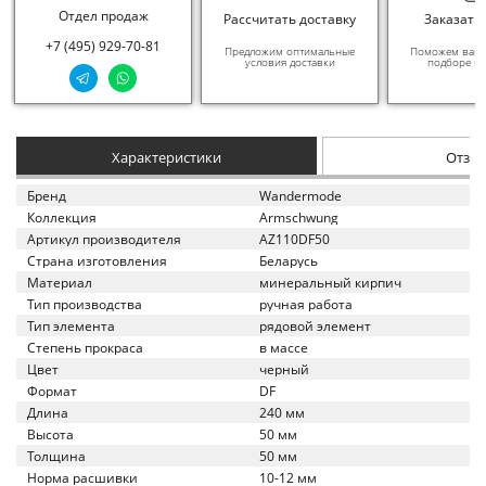
Отдел продаж
Рассчитать доставку
Заказать
+7 (495) 929-70-81
Предложим оптимальные
Поможем вам в
условия доставки
подборе ма
Характеристики
Отзы
Бренд
Wandermode
Коллекция
Armschwung
Артикул производителя
AZ110DF50
Страна изготовления
Беларусь
Материал
минеральный кирпич
Тип производства
ручная работа
Тип элемента
рядовой элемент
Степень прокраса
в массе
Цвет
черный
Формат
DF
Длина
240 мм
Высота
50 мм
Толщина
50 мм
Норма расшивки
10-12 мм