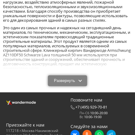
нагрузкам, воздействию атмосферных явлений, пожарной
безопасностью, теплоизоляционными и звукоизоляционными
качествами. Благодаря способу производства он приобретает
уникальные поверхности и фактуры, позволяющие использовать
его для декорирования зданий в самых разных стилях.
Это один из самых прочных и надежных на сегодняшний день
материалов, по техническим, механическим, эксплуатационным, и
эстетическим показателям превосходящий традиционные
строительные материалы. Этот продукт является одним из самых
популярных материалов, используемых в современной
строительной сфере. Клинкерный кирпич Вандермоде Armschwung
AZ110DF50 Schwarze Lava толщиной 50 мм используется при
строительстве зданий и сооружений, обеспечивает прочность и
долговечность конструкций, придает им эстетическую
привлекательность.
Клинкерный черный рядовой кирпич
Развернуть
Wandermode Armschwung AZ110DF50 Schwarze
Lava размером 240x50x50 мм: особенности и
технические характеристики.
Позвоните нам
Клинкерный черный рядовой кирпич Wandermode Armschwung
+7 (495) 929-70-81
AZ110DF50 Schwarze Lava размером 240x50x50 мм выполняет
Пн-Сб
10:00-20:00
конструктивную и декоративную функцию. Высокие показатели
Вс
10:00-19:00
качества и надежности позволяют применять его для возведения
зданий с красивыми, презентабельными, и долговечными
Приезжайте к нам
Следуйте за нами
фасадами. Его главными качественными показателями считается
117218 г.Москва Нахимовский
прочность, устойчивость к воздействию любой (щелочной или