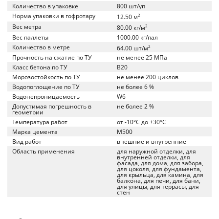
Количество в упаковке
800 шт/уп
Норма упаковки в гофротару
2
12.50 м
Вес метра
2
80.00 кг/м
Вес паллеты
1000.00 кг/пал
Количество в метре
2
64.00 шт/м
Прочность на сжатие по ТУ
не менее 25 МПа
Класс бетона по ТУ
B20
Морозостойкость по ТУ
не менее 200 циклов
Водопоглощение по ТУ
не более 6 %
Водонепроницаемость
W6
Допустимая погрешность в
не более 2 %
геометрии
Температура работ
от -10°C до +30°C
Марка цемента
M500
Вид работ
внешние и внутренние
Область применения
для наружной отделки, для
внутренней отделки, для
фасада, для дома, для забора,
для цоколя, для фундамента,
для крыльца, для камина, для
балкона, для печи, для бани,
для улицы, для террасы, для
стен