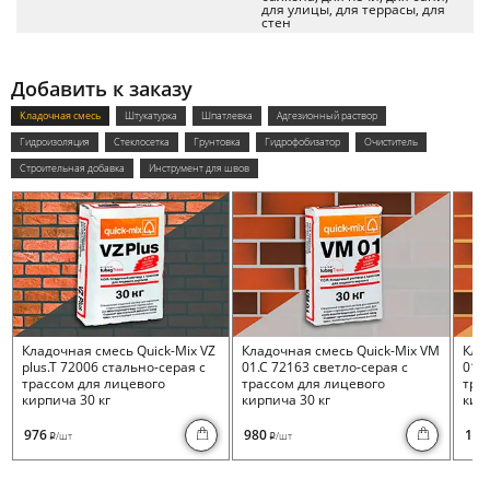
для улицы, для террасы, для
стен
Добавить к заказу
Кладочная смесь
Штукатурка
Шпатлевка
Адгезионный раствор
Гидроизоляция
Стеклосетка
Грунтовка
Гидрофобизатор
Очиститель
Строительная добавка
Инструмент для швов
Кладочная смесь Quick-Mix VZ
Кладочная смесь Quick-Mix VM
Кла
plus.T 72006 стально-серая с
01.C 72163 светло-серая с
01.I
трассом для лицевого
трассом для лицевого
тра
кирпича 30 кг
кирпича 30 кг
кирп
976
980
100
/шт
/шт
i
i