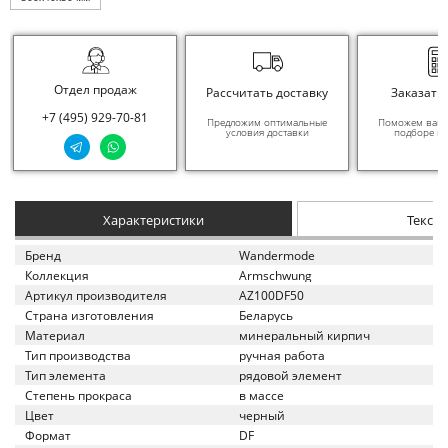
Отдел продаж
Рассчитать доставку
Заказать
+7 (495) 929-70-81
Предложим оптимальные
Поможем вам в
условия доставки
подборе ма
Характеристики
Текст
Бренд
Wandermode
Коллекция
Armschwung
Артикул производителя
AZ100DF50
Страна изготовления
Беларусь
Материал
минеральный кирпич
Тип производства
ручная работа
Тип элемента
рядовой элемент
Степень прокраса
в массе
Цвет
черный
Формат
DF