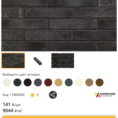
Выберите цвет затирки:
5
Код: 11800009
141
/шт
i
9044
2
/м
i