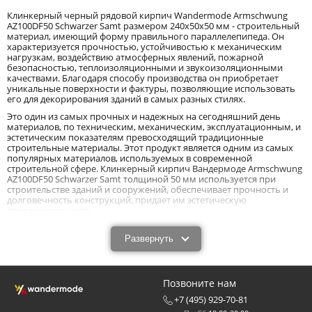
Клинкерный черный рядовой кирпич Wandermode Armschwung
AZ100DF50 Schwarzer Samt размером 240x50x50 мм - строительный
материал, имеющий форму правильного параллелепипеда. Он
характеризуется прочностью, устойчивостью к механическим
нагрузкам, воздействию атмосферных явлений, пожарной
безопасностью, теплоизоляционными и звукоизоляционными
качествами. Благодаря способу производства он приобретает
уникальные поверхности и фактуры, позволяющие использовать
его для декорирования зданий в самых разных стилях.
Это один из самых прочных и надежных на сегодняшний день
материалов, по техническим, механическим, эксплуатационным, и
эстетическим показателям превосходящий традиционные
строительные материалы. Этот продукт является одним из самых
популярных материалов, используемых в современной
строительной сфере. Клинкерный кирпич Вандермоде Armschwung
AZ100DF50 Schwarzer Samt толщиной 50 мм используется при
строительстве зданий и сооружений, обеспечивает прочность и
долговечность конструкций, придает им эстетическую
привлекательность.
Клинкерный черный рядовой кирпич
Развернуть
Wandermode Armschwung AZ100DF50 Schwarzer
Samt размером 240x50x50 мм: особенности и
технические характеристики.
Позвоните нам
Клинкерный черный рядовой кирпич Wandermode Armschwung
+7 (495) 929-70-81
AZ100DF50 Schwarzer Samt размером 240x50x50 мм выполняет