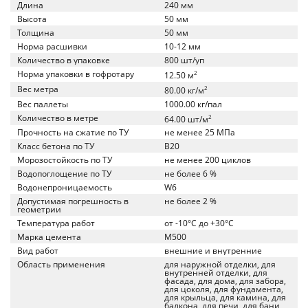
Длина
240 мм
Высота
50 мм
Толщина
50 мм
Норма расшивки
10-12 мм
Количество в упаковке
800 шт/уп
Норма упаковки в гофротару
2
12.50 м
Вес метра
2
80.00 кг/м
Вес паллеты
1000.00 кг/пал
Количество в метре
2
64.00 шт/м
Прочность на сжатие по ТУ
не менее 25 МПа
Класс бетона по ТУ
B20
Морозостойкость по ТУ
не менее 200 циклов
Водопоглощение по ТУ
не более 6 %
Водонепроницаемость
W6
Допустимая погрешность в
не более 2 %
геометрии
Температура работ
от -10°C до +30°C
Марка цемента
M500
Вид работ
внешние и внутренние
Область применения
для наружной отделки, для
внутренней отделки, для
фасада, для дома, для забора,
для цоколя, для фундамента,
для крыльца, для камина, для
балкона, для печи, для бани,