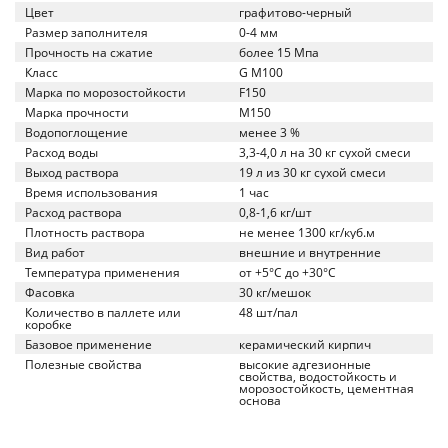
Цвет
графитово-черный
Размер заполнителя
0-4 мм
Прочность на сжатие
более 15 Мпа
Класс
G М100
Марка по морозостойкости
F150
Марка прочности
M150
Водопоглощение
менее 3 %
Расход воды
3,3-4,0 л на 30 кг сухой смеси
Выход раствора
19 л из 30 кг сухой смеси
Время использования
1 час
Расход раствора
0,8-1,6 кг/шт
Плотность раствора
не менее 1300 кг/куб.м
Вид работ
внешние и внутренние
Температура применения
от +5°C до +30°C
Фасовка
30 кг/мешок
Количество в паллете или
48 шт/пал
коробке
Базовое применение
керамический кирпич
Полезные свойства
высокие адгезионные
свойства, водостойкость и
морозостойкость, цементная
основа