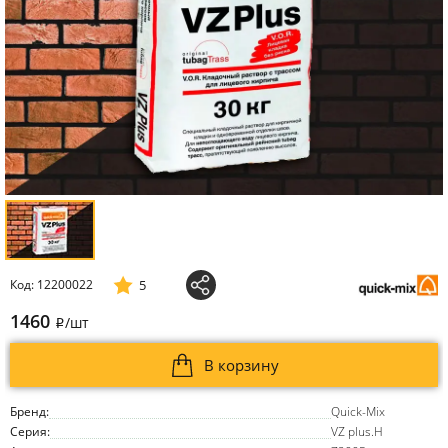
5
Код: 12200022
1460
/шт
i
В корзину
Бренд:
Quick-Mix
Серия:
VZ plus.H