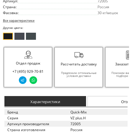
Артикул:
72005
Страна:
Россия
Фасовка:
30 кг/мешок
Все характеристики
Другие цвета:
Отдел продаж
Рассчитать доставку
Заказать
+7 (495) 929-70-81
Предложим оптимальные
Поможем вам в
условия доставки
подборе ма
Характеристики
Отзы
Бренд
Quick-Mix
Серия
VZ plus.H
Артикул производителя
72005
Страна изготовления
Россия