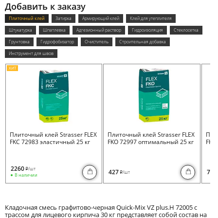
Добавить к заказу
Плиточный клей
Затирка
Армирующий клей
Клей для утеплителя
Штукатурка
Шпатлевка
Адгезионный раствор
Гидроизоляция
Стеклосетка
Грунтовка
Гидрофобизатор
Очиститель
Строительная добавка
Инструмент для швов
ХИТ
Плиточный клей Strasser FLEX
Плиточный клей Strasser FLEX
Пли
FKC 72983 эластичный 25 кг
FKO 72997 оптимальный 25 кг
FKB 
2260
/шт
i
427
730
/шт
i
В наличии
Кладочная смесь графитово-черная Quick-Mix VZ plus.H 72005 с
трассом для лицевого кирпича 30 кг представляет собой состав на