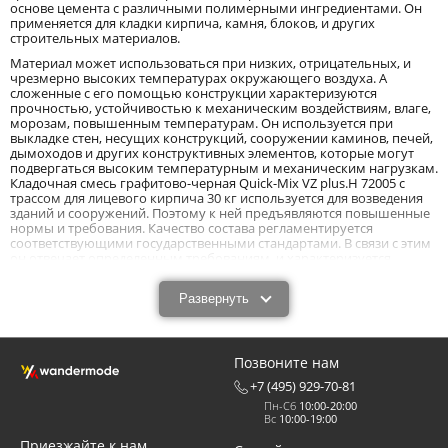
основе цемента с различными полимерными ингредиентами. Он
применяется для кладки кирпича, камня, блоков, и других
строительных материалов.
Материал может использоваться при низких, отрицательных, и
чрезмерно высоких температурах окружающего воздуха. А
сложенные с его помощью конструкции характеризуются
прочностью, устойчивостью к механическим воздействиям, влаге,
морозам, повышенным температурам. Он используется при
выкладке стен, несущих конструкций, сооружении каминов, печей,
дымоходов и других конструктивных элементов, которые могут
подвергаться высоким температурным и механическим нагрузкам.
Кладочная смесь графитово-черная Quick-Mix VZ plus.H 72005 с
трассом для лицевого кирпича 30 кг используется для возведения
зданий и сооружений. Поэтому к ней предъявляются повышенные
нормы и требования. Качество состава регламентируется
соответствующими государственными стандартами. В связи с этим
он отвечает определенным требованиям, и характеризуется
высокими показателями.
Основные характеристики, требования, и
Развернуть
особенности применения кладочной смеси
Quick-Mix VZ plus.H 72005 цвет графитово-
Позвоните нам
черный.
+7 (495) 929-70-81
Кладочная смесь графитово-черная Quick-Mix VZ plus.H 72005 с
Пн-Сб
10:00-20:00
трассом для лицевого кирпича 30 кг изготавливается из песка
Вс
10:00-19:00
определенной фракции, вяжущего вещества, минеральных и
полимерных составляющих. Вяжущие вещества делают смесь
Приезжайте к нам