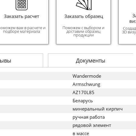
З
Заказать расчет
Заказать образец
ви
оможем вам в расчете и
Поможем с выбором и
Создад
подборе материала
доставим образец
3D виз
продукции
зывы
Документы
Wandermode
Armschwung
AZ170L85
Беларусь
минеральный кирпич
ручная работа
рядовой элемент
в массе