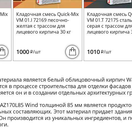
-Mix
Кладочная смесь Quick-Mix
Кладочная смесь Qu
VM 01.I 72169 песочно-
VM 01.T 72175 стал
желтая с трассом для
серая с трассом дл
г
лицевого кирпича 30 кг
лицевого кирпича 3
1000
1010
/шт
/шт
i
i
атериала является белый облицовочный кирпич 
тся в процессе строительства для отделки фасадо
тся он и в создании отдельных архитектурных гр
Z170L85 Wind толщиной 85 мм является продукто
ных составляющих. Этот материал придает здани
н производится из уникальных ингредиентов, и п
ги.