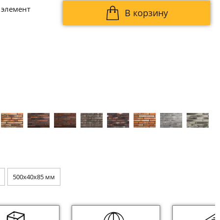
 элемент
В корзину
500x40x85 мм