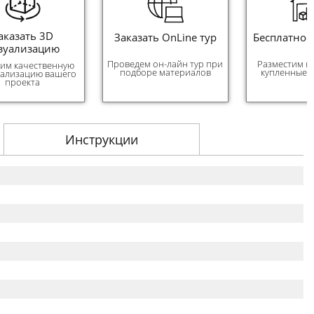
аказать 3D
Заказать OnLine тур
Бесплатное
зуализацию
Проведем он-лайн тур при
Разместим н
им качественную
подборе материалов
купленные 
уализацию вашего
проекта
Инструкции