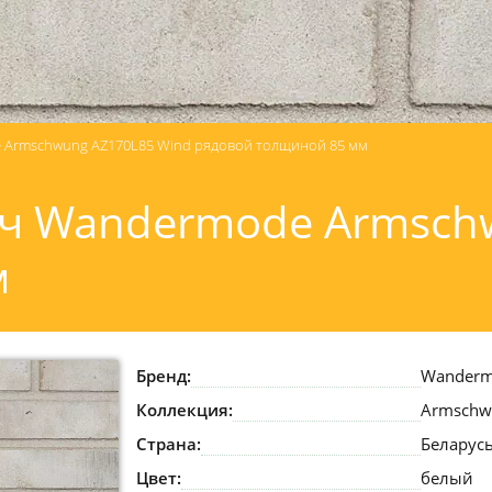
Armschwung AZ170L85 Wind рядовой толщиной 85 мм
ч Wandermode Armschw
м
Бренд:
Wander
Коллекция:
Armschw
Страна:
Беларус
Цвет:
белый