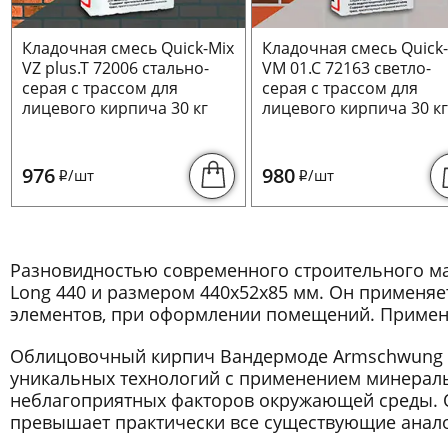
Кладочная смесь Quick-Mix
Кладочная смесь Quick
VZ plus.T 72006 стально-
VM 01.C 72163 светло-
серая с трассом для
серая с трассом для
лицевого кирпича 30 кг
лицевого кирпича 30 к
976
980
/шт
/шт
i
i
Разновидностью современного строительного м
Long 440 и размером 440x52x85 мм. Он применяе
элементов, при оформлении помещений. Применяе
Облицовочный кирпич Вандермоде Armschwung A
уникальных технологий с применением минераль
неблагоприятных факторов окружающей среды. О
превышает практически все существующие анало