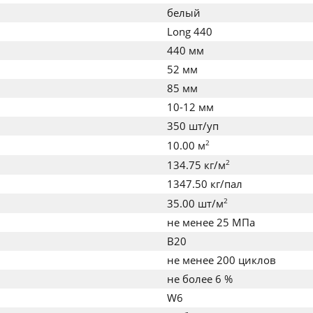
белый
Long 440
440 мм
52 мм
85 мм
10-12 мм
350 шт/уп
2
10.00 м
2
134.75 кг/м
1347.50 кг/пал
2
35.00 шт/м
не менее 25 МПа
B20
не менее 200 циклов
не более 6 %
W6