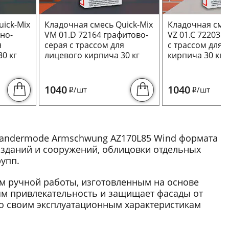
ick-Mix
Кладочная смесь Quick-Mix
Кладочная смес
ьно-
VM 01.D 72164 графитово-
VZ 01.C 72203 
я
серая с трассом для
с трассом для 
0 кг
лицевого кирпича 30 кг
кирпича 30 кг
1040
1040
/шт
/шт
i
i
Wandermode Armschwung AZ170L85 Wind формата
в зданий и сооружений, облицовки отдельных
упп.
м ручной работы, изготовленным на основе
ям привлекательность и защищает фасады от
о своим эксплуатационным характеристикам