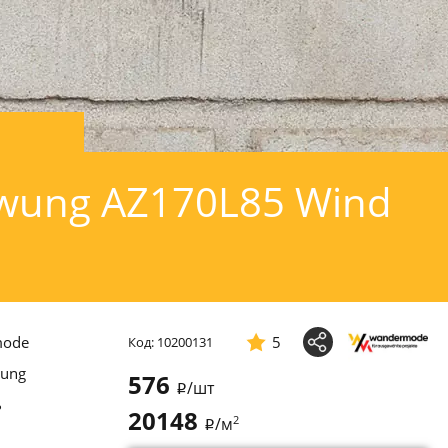
ung AZ170L85 Wind
mode
5
Код: 10200131
ung
576
/шт
i
ь
20148
2
/м
i