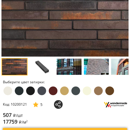
Выберите цвет затирки:
5
Код: 10200121
507
/шт
i
17759
2
/м
i