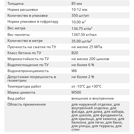
Толщина
85 мм
Норма расшивки
10-12 мм
Количество в упаковке
350 шт/уп
Норма упаковки в гофротару
2
10.00 м
Вес метра
2
134.75 кг/м
Вес паллеты
1347.50 кг/пал
Количество в метре
2
35.00 шт/м
Прочность на сжатие по ТУ
не менее 25 МПа
Класс бетона по ТУ
B20
Морозостойкость по ТУ
не менее 200 циклов
Водопоглощение по ТУ
не более 6 %
Водонепроницаемость
W6
Допустимая погрешность в
не более 2 %
геометрии
Температура работ
от -10°C до +30°C
Марка цемента
M500
Вид работ
внешние и внутренние
Область применения
для наружной отделки, для
внутренней отделки, для
фасада, для дома, для забора,
для цоколя, для фундамента,
для крыльца, для камина, для
балкона, для печи, для бани,
для улицы, для террасы, для
стен