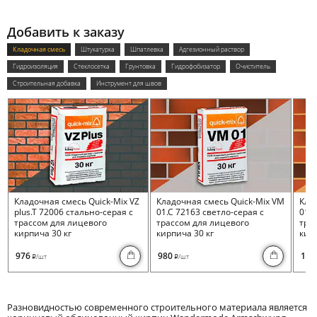
Добавить к заказу
Кладочная смесь
Штукатурка
Шпатлевка
Адгезионный раствор
Гидроизоляция
Стеклосетка
Грунтовка
Гидрофобизатор
Очиститель
Строительная добавка
Инструмент для швов
Кладочная смесь Quick-Mix VZ
Кладочная смесь Quick-Mix VM
Кла
plus.T 72006 стально-серая с
01.C 72163 светло-серая с
01.I
трассом для лицевого
трассом для лицевого
тра
кирпича 30 кг
кирпича 30 кг
кирп
976
980
100
/шт
/шт
i
i
Разновидностью современного строительного материала является