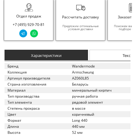
Отдел продаж
Рассчитать доставку
Заказать
+7 (495) 929-70-81
Предложим оптимальные
Поможем вам в
условия доставки
подборе ма
Характеристики
Текст
Бренд
Wandermode
Коллекция
Armschwung
Артикул производителя
AZ060L85
Страна изготовления
Беларусь
Материал
минеральный кирпич
Тип производства
ручная работа
Тип элемента
рядовой элемент
Степень прокраса
в массе
Цвет
коричневый
Формат
Long 440
Длина
440 мм
Высота
52 мм