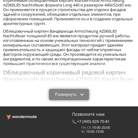
коричневый облицовочный кирпич Wandermode Armschwung
AZ060L85 Nachtsfeuer формата Long 440 и размером 440x52x85 мм.
Он применяется в процессе строительства для отделки фасадов
зданий и сооружений, облицовки отдельных элементов, при
оформлении помещений. Применяется он и в создании отдельных
архитектурных групп.
Облицовочный кирпич Вандермоде Armschwung AZ060L85
Nachtsfeuer толщиной 85 мм является продуктом ручной работы,
изготовленным на основе уникальных технологий с применением
минеральных составляющих. Этот материал придает зданиям
привлекательность и защищает фасады от неблагоприятных
факторов окружающей среды. Он производится из уникальных
ингредиентов, и по своим эксплуатационным характеристикам
превышает практически все существующие аналоги.
Облицовочный коричневый рядовой кирпич
Wandermode Armschwung AZ060L85 Nachtsfeuer
размером 440x52x85 мм: характеристики и
назначение.
Развернуть
Облицовочный коричневый рядовой кирпич Wandermode
Armschwung AZ060L85 Nachtsfeuer размером 440x52x85 мм - новый
с технологической точки зрения продукт, обладающий высокими
Позвоните нам
эксплуатационными характеристиками. Облицовочный кирпич
Вандермоде Armschwung AZ060L85 Nachtsfeuer толщиной 85 мм
+7 (495) 929-70-81
обладает прочностью, износоустойчивостью, низкими
Пн-Сб
10:00-20:00
показателями влагопоглощения, морозоустойчивостью,
Вс
10:00-19:00
устойчивостью к высоким, низким температурам, резким