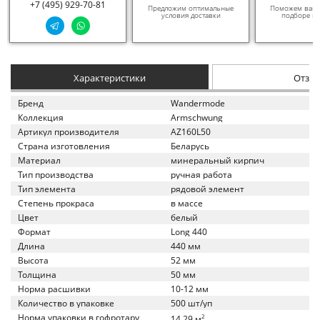
+7 (495) 929-70-81
Предложим оптимальные
Поможем вам в
условия доставки
подборе ма
Характеристики
Отзы
Бренд
Wandermode
Коллекция
Armschwung
Артикул производителя
AZ160L50
Страна изготовления
Беларусь
Материал
минеральный кирпич
Тип производства
ручная работа
Тип элемента
рядовой элемент
Степень прокраса
в массе
Цвет
белый
Формат
Long 440
Длина
440 мм
Высота
52 мм
Толщина
50 мм
Норма расшивки
10-12 мм
Количество в упаковке
500 шт/уп
Норма упаковки в гофротару
2
14.29 м