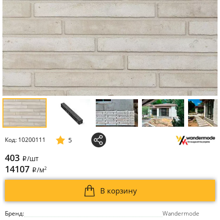
5
Код: 10200111
403
/шт
i
14107
2
/м
i
В корзину
Бренд:
Wandermode