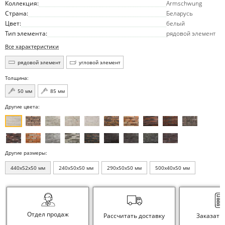
Коллекция:
Armschwung
Страна:
Беларусь
Цвет:
белый
Тип элемента:
рядовой элемент
Все характеристики
рядовой элемент
угловой элемент
Толщина:
50 мм
85 мм
Другие цвета:
Другие размеры:
440x52x50 мм
240x50x50 мм
290x50x50 мм
500x40x50 мм
Отдел продаж
Рассчитать доставку
Заказать