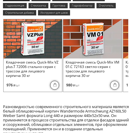
Гидроизоляция
Стеклосетка
Грунтовка
Гидрофобизатор
Очиститель
Строительная добавка
Инструмент для швов
Кладочная смесь Quick-Mix VZ
Кладочная смесь Quick-Mix VM
Кла
plus.T 72006 стально-серая с
01.C 72163 светло-серая с
01.I
трассом для лицевого
трассом для лицевого
тра
кирпича 30 кг
кирпича 30 кг
кирп
976
980
100
/шт
/шт
i
i
Разновидностью современного строительного материала является
белый облицовочный кирпич Wandermode Armschwung AZ160L50
Weiber Samt формата Long 440 и размером 440x52x50 мм. Он
применяется в процессе строительства для отделки фасадов зданий
и сооружений, облицовки отдельных элементов, при оформлении
помещений. Применяется он и в создании отдельных