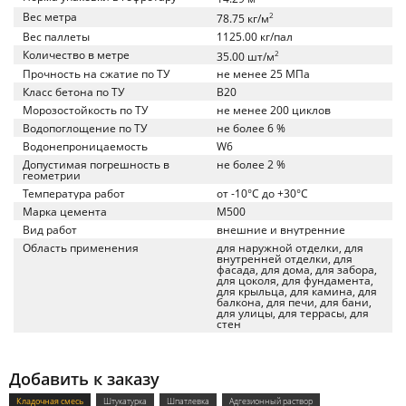
Вес метра
2
78.75 кг/м
Вес паллеты
1125.00 кг/пал
Количество в метре
2
35.00 шт/м
Прочность на сжатие по ТУ
не менее 25 МПа
Класс бетона по ТУ
B20
Морозостойкость по ТУ
не менее 200 циклов
Водопоглощение по ТУ
не более 6 %
Водонепроницаемость
W6
Допустимая погрешность в
не более 2 %
геометрии
Температура работ
от -10°C до +30°C
Марка цемента
M500
Вид работ
внешние и внутренние
Область применения
для наружной отделки, для
внутренней отделки, для
фасада, для дома, для забора,
для цоколя, для фундамента,
для крыльца, для камина, для
балкона, для печи, для бани,
для улицы, для террасы, для
стен
Добавить к заказу
Кладочная смесь
Штукатурка
Шпатлевка
Адгезионный раствор