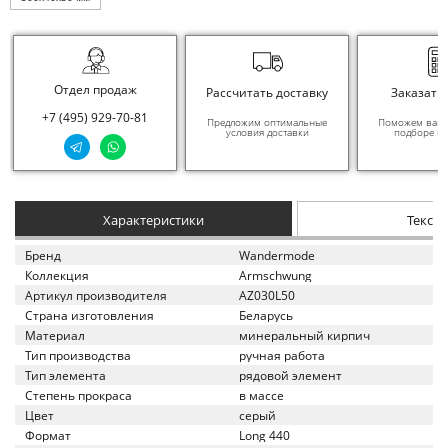
Отдел продаж
Рассчитать доставку
Заказать
+7 (495) 929-70-81
Предложим оптимальные
Поможем вам в
условия доставки
подборе ма
Характеристики
Текст
Бренд
Wandermode
Коллекция
Armschwung
Артикул производителя
AZ030L50
Страна изготовления
Беларусь
Материал
минеральный кирпич
Тип производства
ручная работа
Тип элемента
рядовой элемент
Степень прокраса
в массе
Цвет
серый
Формат
Long 440