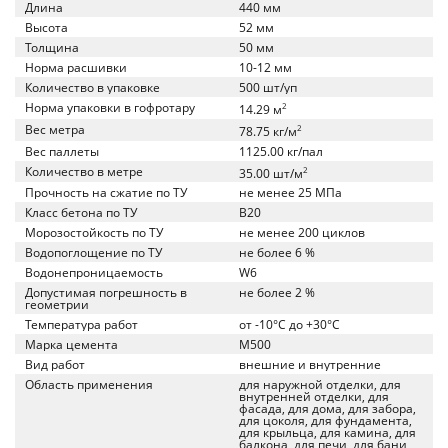
Длина
440 мм
Высота
52 мм
Толщина
50 мм
Норма расшивки
10-12 мм
Количество в упаковке
500 шт/уп
Норма упаковки в гофротару
2
14.29 м
Вес метра
2
78.75 кг/м
Вес паллеты
1125.00 кг/пал
Количество в метре
2
35.00 шт/м
Прочность на сжатие по ТУ
не менее 25 МПа
Класс бетона по ТУ
B20
Морозостойкость по ТУ
не менее 200 циклов
Водопоглощение по ТУ
не более 6 %
Водонепроницаемость
W6
Допустимая погрешность в
не более 2 %
геометрии
Температура работ
от -10°C до +30°C
Марка цемента
M500
Вид работ
внешние и внутренние
Область применения
для наружной отделки, для
внутренней отделки, для
фасада, для дома, для забора,
для цоколя, для фундамента,
для крыльца, для камина, для
балкона, для печи, для бани,