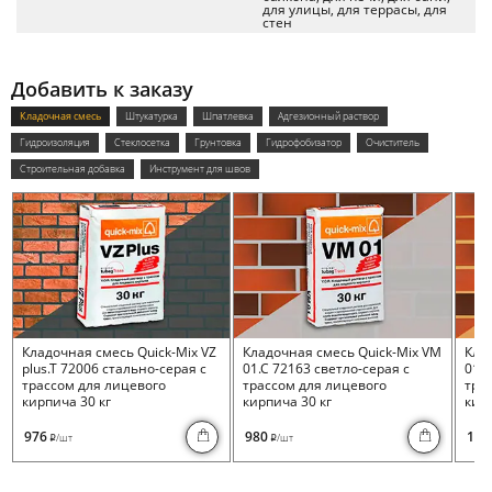
для улицы, для террасы, для
стен
Добавить к заказу
Кладочная смесь
Штукатурка
Шпатлевка
Адгезионный раствор
Гидроизоляция
Стеклосетка
Грунтовка
Гидрофобизатор
Очиститель
Строительная добавка
Инструмент для швов
Кладочная смесь Quick-Mix VZ
Кладочная смесь Quick-Mix VM
Кла
plus.T 72006 стально-серая с
01.C 72163 светло-серая с
01.I
трассом для лицевого
трассом для лицевого
тра
кирпича 30 кг
кирпича 30 кг
кирп
976
980
100
/шт
/шт
i
i