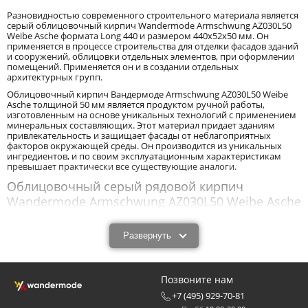
Разновидностью современного строительного материала является
серый облицовочный кирпич Wandermode Armschwung AZ030L50
Weibe Asche формата Long 440 и размером 440x52x50 мм. Он
применяется в процессе строительства для отделки фасадов зданий
и сооружений, облицовки отдельных элементов, при оформлении
помещений. Применяется он и в создании отдельных
архитектурных групп.
Облицовочный кирпич Вандермоде Armschwung AZ030L50 Weibe
Asche толщиной 50 мм является продуктом ручной работы,
изготовленным на основе уникальных технологий с применением
минеральных составляющих. Этот материал придает зданиям
привлекательность и защищает фасады от неблагоприятных
факторов окружающей среды. Он производится из уникальных
ингредиентов, и по своим эксплуатационным характеристикам
превышает практически все существующие аналоги.
Облицовочный серый рядовой кирпич
Wandermode Armschwung AZ030L50 Weibe Asche
размером 440x52x50 мм: характеристики и
назначение.
Развернуть
Облицовочный серый рядовой кирпич Wandermode Armschwung
AZ030L50 Weibe Asche размером 440x52x50 мм - новый с
технологической точки зрения продукт, обладающий высокими
Позвоните нам
эксплуатационными характеристиками. Облицовочный кирпич
Вандермоде Armschwung AZ030L50 Weibe Asche толщиной 50 мм
+7 (495) 929-70-81
обладает прочностью, износоустойчивостью, низкими