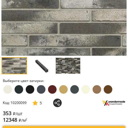
Выберите цвет затирки:
5
Код: 10200099
353
/шт
i
12348
2
/м
i