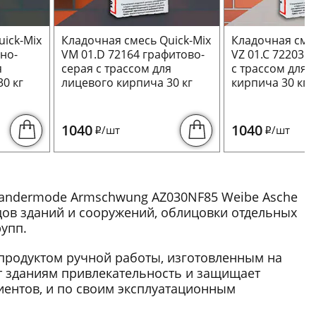
ick-Mix
Кладочная смесь Quick-Mix
Кладочная смес
ьно-
VM 01.D 72164 графитово-
VZ 01.C 72203 
я
серая с трассом для
с трассом для 
0 кг
лицевого кирпича 30 кг
кирпича 30 кг
1040
1040
/шт
/шт
i
i
andermode Armschwung AZ030NF85 Weibe Asche
дов зданий и сооружений, облицовки отдельных
упп.
продуктом ручной работы, изготовленным на
т зданиям привлекательность и защищает
ентов, и по своим эксплуатационным