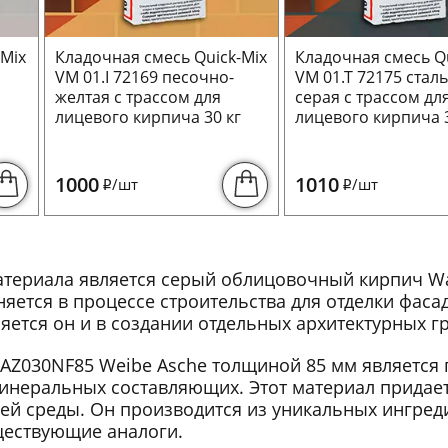
-Mix
Кладочная смесь Quick-Mix
Кладочная смесь Qu
VM 01.I 72169 песочно-
VM 01.T 72175 стал
желтая с трассом для
серая с трассом дл
г
лицевого кирпича 30 кг
лицевого кирпича 3
1000
1010
/шт
/шт
i
i
атериала является серый облицовочный кирпич W
яется в процессе строительства для отделки фаса
тся он и в создании отдельных архитектурных гр
Z030NF85 Weibe Asche толщиной 85 мм является 
инеральных составляющих. Этот материал придае
й среды. Он производится из уникальных ингреди
ществующие аналоги.