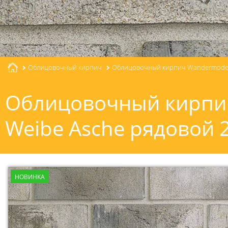
Облицовочный кирпич
Облицовочный кирпич Wandermode 
Облицовочный кирпи
Weibe Asche рядовой 
НОВИНКА