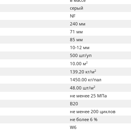
в массе
серый
NF
240 мм
71 мм
85 мм
10-12 мм
500 шт/уп
2
10.00 м
2
139.20 кг/м
1450.00 кг/пал
2
48.00 шт/м
не менее 25 МПа
B20
не менее 200 циклов
не более 6 %
W6