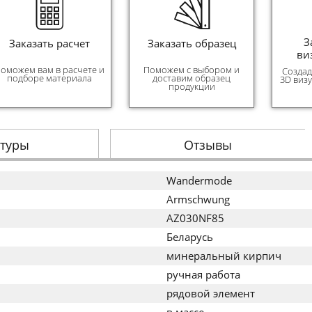
З
Заказать расчет
Заказать образец
ви
оможем вам в расчете и
Поможем с выбором и
Создад
подборе материала
доставим образец
3D виз
продукции
стуры
Отзывы
Wandermode
Armschwung
AZ030NF85
Беларусь
минеральный кирпич
ручная работа
рядовой элемент