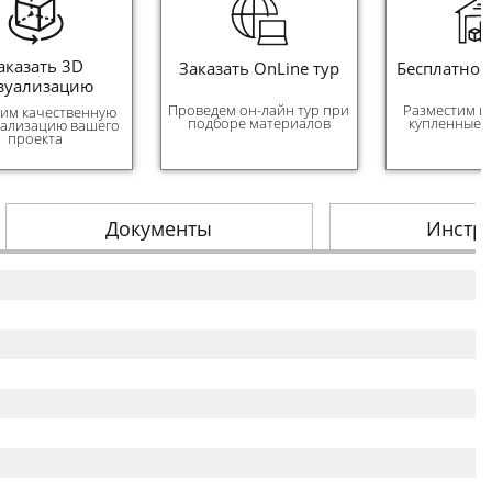
аказать 3D
Заказать OnLine тур
Бесплатное
зуализацию
Проведем он-лайн тур при
Разместим н
им качественную
подборе материалов
купленные 
уализацию вашего
проекта
Документы
Инстр