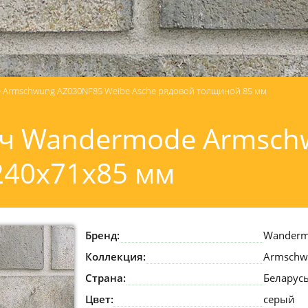
Armschwung AZ030NF85 Weibe Asche рядовой толщиной 85 мм
ч Wandermode Armsch
240x71x85 мм
Бренд:
Wander
Коллекция:
Armschw
Страна:
Беларус
Цвет:
серый