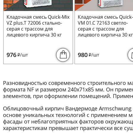
Кладочная смесь Quick-Mix
Кладочная смесь Quick
VZ plus.T 72006 стально-
VM 01.C 72163 светло-
серая с трассом для
серая с трассом для
лицевого кирпича 30 кг
лицевого кирпича 30 к
976
980
/шт
/шт
i
i
Разновидностью современного строительного м
формата NF и размером 240x71x85 мм. Он примен
элементов, при оформлении помещений. Применяе
Облицовочный кирпич Вандермоде Armschwung A
основе уникальных технологий с применением м
фасады от неблагоприятных факторов окружающе
характеристикам превышает практически все су