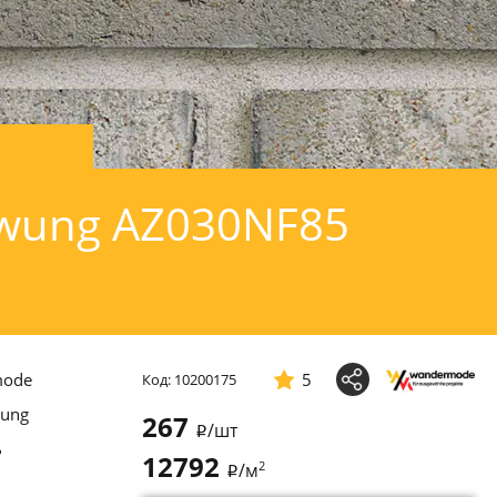
wung AZ030NF85
mode
5
Код: 10200175
ung
267
/шт
i
ь
12792
2
/м
i