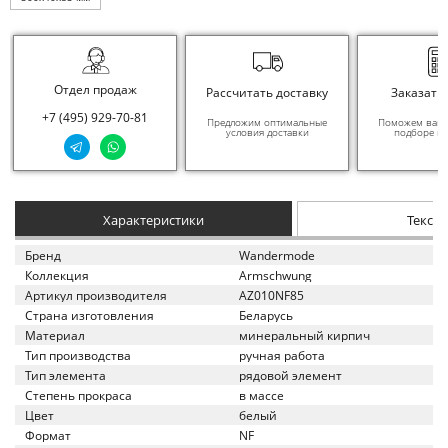
Отдел продаж
Рассчитать доставку
Заказать
+7 (495) 929-70-81
Предложим оптимальные
Поможем вам в
условия доставки
подборе ма
Характеристики
Текст
Бренд
Wandermode
Коллекция
Armschwung
Артикул производителя
AZ010NF85
Страна изготовления
Беларусь
Материал
минеральный кирпич
Тип производства
ручная работа
Тип элемента
рядовой элемент
Степень прокраса
в массе
Цвет
белый
Формат
NF