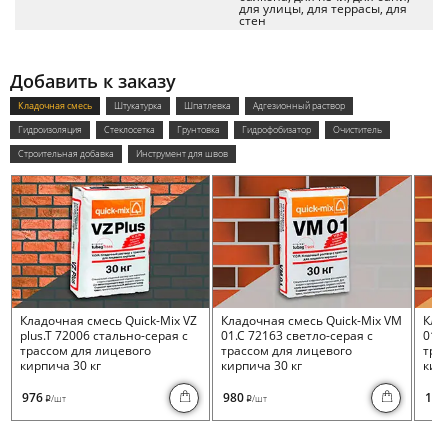
для улицы, для террасы, для
стен
Добавить к заказу
Кладочная смесь
Штукатурка
Шпатлевка
Адгезионный раствор
Гидроизоляция
Стеклосетка
Грунтовка
Гидрофобизатор
Очиститель
Строительная добавка
Инструмент для швов
Кладочная смесь Quick-Mix VZ
Кладочная смесь Quick-Mix VM
Кла
plus.T 72006 стально-серая с
01.C 72163 светло-серая с
01.I
трассом для лицевого
трассом для лицевого
тра
кирпича 30 кг
кирпича 30 кг
кирп
976
980
100
/шт
/шт
i
i