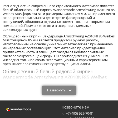
Разновидностью современного строительного материала является
белый облицовочный кирпич Wandermode Armschwung AZ010NF85
Weibes Mus формата NF и размером 240x71x85 мм. Он применяется
в процессе строительства для отделки фасадов зданий и
сооружений, облицовки отдельных элементов, при оформлении
помещений. Применяется он и в создании отдельных
архитектурных групп.
Облицовочный кирпич Вандермоде Armschwung AZ010NF85 Weibes
Mus толщиной 85 мм является продуктом ручной работы,
изготовленным на основе уникальных технологий с применением
минеральных составляющих. Этот материал придает зданиям
привлекательность и защищает фасады от неблагоприятных
факторов окружающей среды. Он производится из уникальных
ингредиентов, и по своим эксплуатационным характеристикам
превышает практически все существующие аналоги.
Облицовочный белый рядовой кирпич
Wandermode Armschwung AZ010NF85 Weibes
Mus размером 240x71x85 мм: характеристики и
назначение.
Развернуть
Облицовочный белый рядовой кирпич Wandermode Armschwung
AZ010NF85 Weibes Mus размером 240x71x85 мм - новый с
технологической точки зрения продукт, обладающий высокими
Позвоните нам
эксплуатационными характеристиками. Облицовочный кирпич
Вандермоде Armschwung AZ010NF85 Weibes Mus толщиной 85 мм
+7 (495) 929-70-81
обладает прочностью, износоустойчивостью, низкими