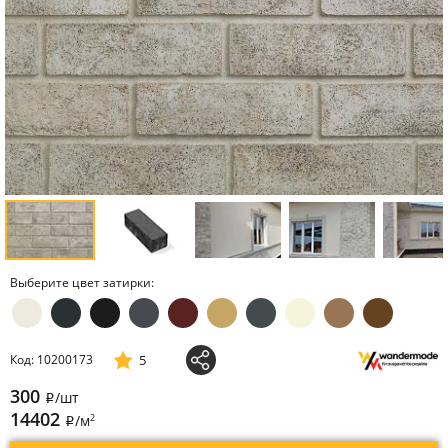
Выберите цвет затирки:
5
Код: 10200173
300
/шт
i
14402
2
/м
i