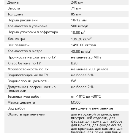
Длина
240 мм
Высота
71 мм
Толщина
85 мм
Норма расшивки
10-12 мм
Количество в упаковке
500 шт/уп
Норма упаковки в гофротару
2
10.00 м
Вес метра
2
139.20 кг/м
Вес паллеты
1450.00 кг/пал
Количество в метре
2
48.00 шт/м
Прочность на сжатие по ТУ
не менее 25 МПа
Класс бетона по ТУ
B20
Морозостойкость по ТУ
не менее 200 циклов
Водопоглощение по ТУ
не более 6 %
Водонепроницаемость
W6
Допустимая погрешность в
не более 2 %
геометрии
Температура работ
от -10°C до +30°C
Марка цемента
M500
Вид работ
внешние и внутренние
Область применения
для наружной отделки, для
внутренней отделки, для
фасада, для дома, для забора,
для цоколя, для фундамента,
для крыльца, для камина, для
балкона, для печи, для бани,