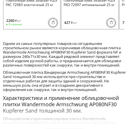
Плиточный клей Strasser FLEX
Плиточный клей Strasser FLEX
Пли
FKC 72983 эластичный 25 кг
FKO 72997 оптимальный 25 кг
FKB 
2260
/шт
i
427
730
/шт
i
В наличии
Одним из самых популярных товаров на сегодняшнем
строительном рынке является коричневая облицовочная плитка
Wandermode Armschwung AP080NF30 Kupferer Sand формата NF и
размером 240x71x30 мм. Каждый рядовой элемент представляет
собой изделие ручной работы, и предназначается для облицовки
различных поверхностей как снаружи, так и внутри помещений.
Облицовочная плитка Вандермоде Armschwung AP080NF30 Kupferer
Sand толщиной 30 мм используется при строительстве и
отделочных работах для защиты зданий и сооружений. Не
меньшую роль она играет и в создании декоративного
оформления как снаружи, так и внутри помещений.
Характеристики и применение облицовочной
плитки Wandermode Armschwung AP080NF30
Kupferer Sand толщиной 30 мм.
Облицовочная коричневая рядовая плитка Wandermode
Armschwung AP080NF30 Kupferer Sand размером 240x71x30 мм
благодаря своим техническим и эксплуатационным