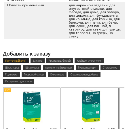
Область применения
для наружной отделки, для
внутренней отделки, для
фасада, для дома, для забора,
для цоколя, для фундамента,
для крыльца, для камина, для
балкона, для печи, для бани,
для кухни, для ванной, в
квартиру, для стен, для улицы,
для террасы, на дверь, на
стену
Добавить к заказу
Плиточный клей
Затирка
Армирующий клей
Клей для утеплителя
Штукатурка
Шпатлевка
Адгезионный раствор
Гидроизоляция
Стеклосетка
Грунтовка
Гидрофобизатор
Очиститель
Строительная добавка
Инструмент для швов
ХИТ