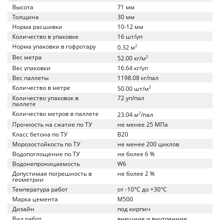
Высота
71 мм
Толщина
30 мм
Норма расшивки
10-12 мм
Количество в упаковке
16 шт/уп
Норма упаковки в гофротару
2
0.32 м
Вес метра
2
52.00 кг/м
Вес упаковки
16.64 кг/уп
Вес паллеты
1198.08 кг/пал
Количество в метре
2
50.00 шт/м
Количество упаковок в
72 уп/пал
паллете
Количество метров в паллете
2
23.04 м
/пал
Прочность на сжатие по ТУ
не менее 25 МПа
Класс бетона по ТУ
B20
Морозостойкость по ТУ
не менее 200 циклов
Водопоглощение по ТУ
не более 6 %
Водонепроницаемость
W6
Допустимая погрешность в
не более 2 %
геометрии
Температура работ
от -10°C до +30°C
Марка цемента
M500
Дизайн
под кирпич
Вид работ
внешние и внутренние