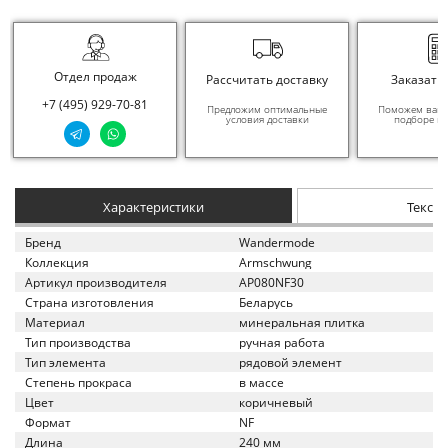
Отдел продаж
Рассчитать доставку
Заказать
+7 (495) 929-70-81
Предложим оптимальные
Поможем вам в
условия доставки
подборе ма
Характеристики
Текст
Бренд
Wandermode
Коллекция
Armschwung
Артикул производителя
AP080NF30
Страна изготовления
Беларусь
Материал
минеральная плитка
Тип производства
ручная работа
Тип элемента
рядовой элемент
Степень прокраса
в массе
Цвет
коричневый
Формат
NF
Длина
240 мм