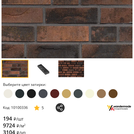
Выберите цвет затирки:
5
Код: 10100336
194
/шт
i
9724
2
/м
i
3104
/уп
i