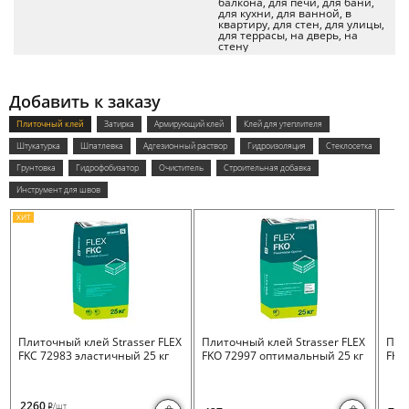
балкона, для печи, для бани,
для кухни, для ванной, в
квартиру, для стен, для улицы,
для террасы, на дверь, на
стену
Добавить к заказу
Плиточный клей
Затирка
Армирующий клей
Клей для утеплителя
Штукатурка
Шпатлевка
Адгезионный раствор
Гидроизоляция
Стеклосетка
Грунтовка
Гидрофобизатор
Очиститель
Строительная добавка
Инструмент для швов
ХИТ
Плиточный клей Strasser FLEX
Плиточный клей Strasser FLEX
Пли
FKC 72983 эластичный 25 кг
FKO 72997 оптимальный 25 кг
FKB 
2260
/шт
i