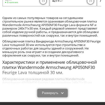
427
730
/шт
i
В наличии
Одним из самых популярных товаров на сегодняшнем
строительном рынке является оранжевая облицовочная плитка
Wandermode Armschwung AP050NF30 Feurige Lava формата NF и
размером 240x71x30 мм. Каждый рядовой элемент представляет
собой изделие ручной работы, и предназначается для облицовки
различных поверхностей как снаружи, так и внутри помещений.
Облицовочная плитка Вандермоде Armschwung AP050NF30 Feurige
Lava толщиной 30 мм используется при строительстве и
отделочных работах для защиты зданий и сооружений. Не
меньшую роль она играет и в создании декоративного
оформления как снаружи, так и внутри помещений.
Характеристики и применение облицовочной
плитки Wandermode Armschwung AP050NF30
Feurige Lava толщиной 30 мм.
Облицовочная оранжевая рядовая плитка Wandermode
Armschwung AP050NF30 Feurige Lava размером 240x71x30 мм
благодаря своим техническим и эксплуатационным
характеристикам эффективно защищает постройки от
механического воздействия и влияния негативных природных
Развернуть
факторов. Оптимальная толщина 30 мм позволяет создавать так
называемую оболочку, преграду, создающую дополнительную
теплоизоляцию, защищающую стены от лишних шумов,