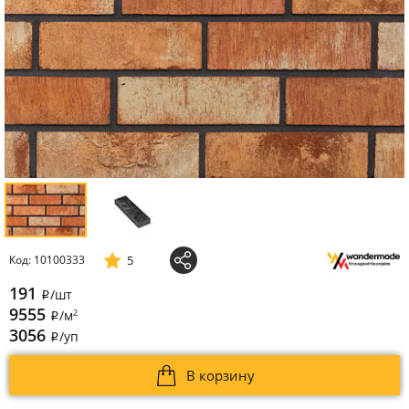
5
Код: 10100333
191
/шт
i
9555
2
/м
i
3056
/уп
i
В корзину