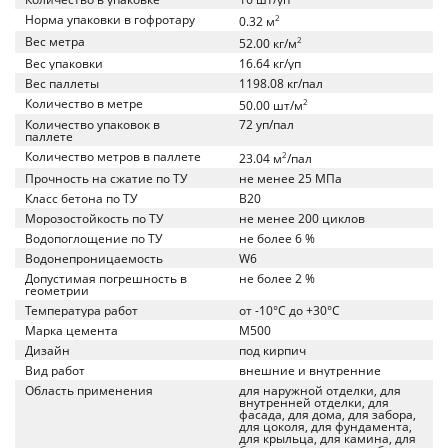
Норма упаковки в гофротару
2
0.32 м
Вес метра
2
52.00 кг/м
Вес упаковки
16.64 кг/уп
Вес паллеты
1198.08 кг/пал
Количество в метре
2
50.00 шт/м
Количество упаковок в
72 уп/пал
паллете
Количество метров в паллете
2
23.04 м
/пал
Прочность на сжатие по ТУ
не менее 25 МПа
Класс бетона по ТУ
B20
Морозостойкость по ТУ
не менее 200 циклов
Водопоглощение по ТУ
не более 6 %
Водонепроницаемость
W6
Допустимая погрешность в
не более 2 %
геометрии
Температура работ
от -10°C до +30°C
Марка цемента
M500
Дизайн
под кирпич
Вид работ
внешние и внутренние
Область применения
для наружной отделки, для
внутренней отделки, для
фасада, для дома, для забора,
для цоколя, для фундамента,
для крыльца, для камина, для