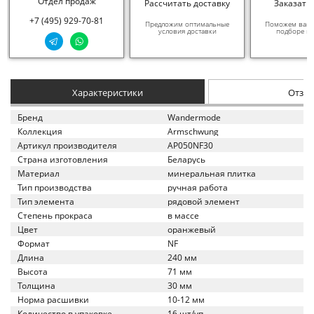
Отдел продаж
Рассчитать доставку
Заказать
+7 (495) 929-70-81
Предложим оптимальные
Поможем вам в
условия доставки
подборе ма
Характеристики
Отзы
Бренд
Wandermode
Коллекция
Armschwung
Артикул производителя
AP050NF30
Страна изготовления
Беларусь
Материал
минеральная плитка
Тип производства
ручная работа
Тип элемента
рядовой элемент
Степень прокраса
в массе
Цвет
оранжевый
Формат
NF
Длина
240 мм
Высота
71 мм
Толщина
30 мм
Норма расшивки
10-12 мм
Количество в упаковке
16 шт/уп