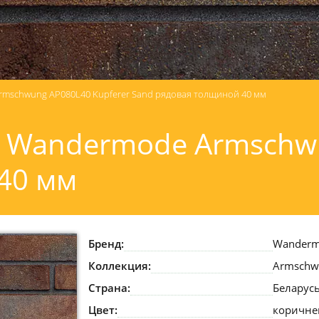
mschwung AP080L40 Kupferer Sand рядовая толщиной 40 мм
 Wandermode Armschwu
40 мм
Бренд:
Wander
Коллекция:
Armschw
Страна:
Беларус
Цвет:
коричн