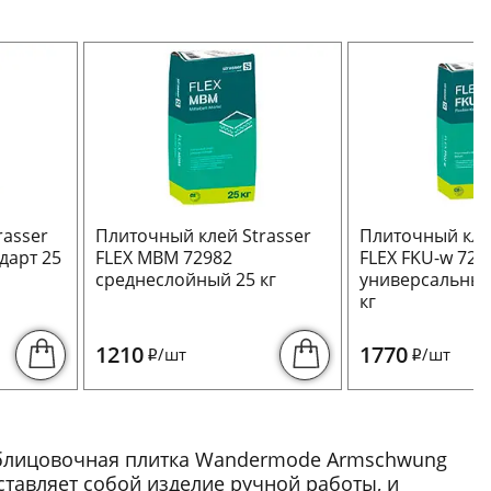
rasser
Плиточный клей Strasser
Плиточный клей
дарт 25
FLEX MBM 72982
FLEX FKU-w 729
среднеслойный 25 кг
универсальный
кг
1210
1770
/шт
/шт
i
i
облицовочная плитка Wandermode Armschwung
ставляет собой изделие ручной работы, и