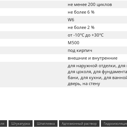
не менее 200 циклов
не более 6 %
W6
не более 2 %
от -10°C до +30°C
M500
под кирпич
внешние и внутренние
для наружной отделки, для 
для цоколя, для фундамента
бани, для кухни, для ванной
дверь, на стену
еля
Штукатурка
Шпатлевка
Адгезионный раствор
Гидроизоляци