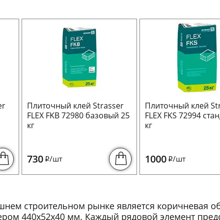
er
Плиточный клей Strasser
Плиточный клей St
FLEX FKB 72980 базовый 25
FLEX FKS 72994 стан
кг
кг
730
1000
/шт
/шт
i
i
яшнем строительном рынке является коричневая 
мером 440x52x40 мм. Каждый рядовой элемент пред