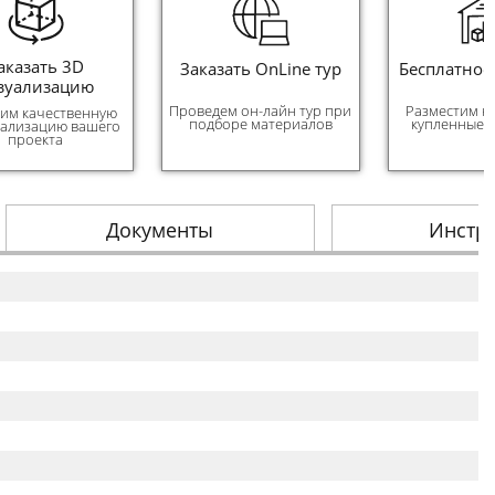
аказать 3D
Заказать OnLine тур
Бесплатное
зуализацию
Проведем он-лайн тур при
Разместим н
им качественную
подборе материалов
купленные 
уализацию вашего
проекта
Документы
Инстр