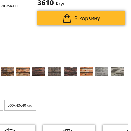
3610
/уп
i
 элемент
В корзину
500x40x40 мм