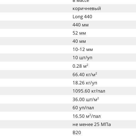
в массе
коричневый
Long 440
440 мм
52 мм
40 мм
10-12 мм
10 шт/уп
2
0.28 м
2
66.40 кг/м
18.26 кг/уп
1095.60 кг/пал
2
36.00 шт/м
60 уп/пал
2
16.50 м
/пал
не менее 25 МПа
B20