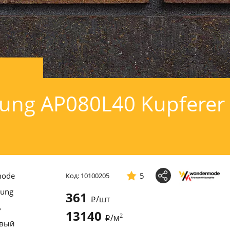
ng AP080L40 Kupferer
mode
5
Код: 10100205
ung
361
/шт
i
ь
13140
2
/м
i
евый