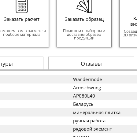
З
Заказать расчет
Заказать образец
ви
оможем вам в расчете и
Поможем с выбором и
Создад
подборе материала
доставим образец
3D виз
продукции
стуры
Отзывы
Wandermode
Armschwung
AP080L40
Беларусь
минеральная плитка
ручная работа
рядовой элемент