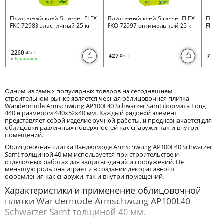
Плиточный клей Strasser FLEX
Плиточный клей Strasser FLEX
Пли
FKC 72983 эластичный 25 кг
FKO 72997 оптимальный 25 кг
FKB 
2260
/шт
i
427
730
/шт
i
В наличии
Одним из самых популярных товаров на сегодняшнем
строительном рынке является черная облицовочная плитка
Wandermode Armschwung AP100L40 Schwarzer Samt формата Long
440 и размером 440x52x40 мм. Каждый рядовой элемент
представляет собой изделие ручной работы, и предназначается для
облицовки различных поверхностей как снаружи, так и внутри
помещений.
Облицовочная плитка Вандермоде Armschwung AP100L40 Schwarzer
Samt толщиной 40 мм используется при строительстве и
отделочных работах для защиты зданий и сооружений. Не
меньшую роль она играет и в создании декоративного
оформления как снаружи, так и внутри помещений.
Характеристики и применение облицовочной
плитки Wandermode Armschwung AP100L40
Schwarzer Samt толщиной 40 мм.