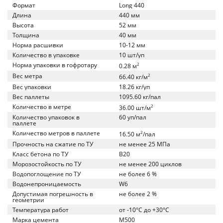
Формат
Long 440
Длина
440 мм
Высота
52 мм
Толщина
40 мм
Норма расшивки
10-12 мм
Количество в упаковке
10 шт/уп
Норма упаковки в гофротару
2
0.28 м
Вес метра
2
66.40 кг/м
Вес упаковки
18.26 кг/уп
Вес паллеты
1095.60 кг/пал
Количество в метре
2
36.00 шт/м
Количество упаковок в
60 уп/пал
паллете
Количество метров в паллете
2
16.50 м
/пал
Прочность на сжатие по ТУ
не менее 25 МПа
Класс бетона по ТУ
B20
Морозостойкость по ТУ
не менее 200 циклов
Водопоглощение по ТУ
не более 6 %
Водонепроницаемость
W6
Допустимая погрешность в
не более 2 %
геометрии
Температура работ
от -10°C до +30°C
Марка цемента
M500