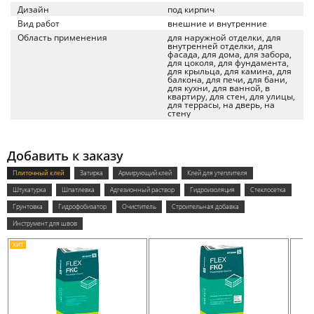
Дизайн
под кирпич
Вид работ
внешние и внутренние
Область применения
для наружной отделки, для
внутренней отделки, для
фасада, для дома, для забора,
для цоколя, для фундамента,
для крыльца, для камина, для
балкона, для печи, для бани,
для кухни, для ванной, в
квартиру, для стен, для улицы,
для террасы, на дверь, на
стену
Добавить к заказу
Плиточный клей
Затирка
Армирующий клей
Клей для утеплителя
Штукатурка
Шпатлевка
Адгезионный раствор
Гидроизоляция
Стеклосетка
Грунтовка
Гидрофобизатор
Очиститель
Строительная добавка
Инструмент для швов
ХИТ