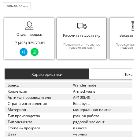
500x40x40 мм
Отдел продаж
Рассчитать доставку
Заказать
+7 (495) 929-70-81
Предложим оптимальные
Поможем вам в
условия доставки
подборе ма
Характеристики
Текст
Бренд
Wandermode
Коллекция
Armschwung
Артикул производителя
AP100L40
Страна изготовления
Беларусь
Материал
минеральная плитка
Тип производства
ручная работа
Тип элемента
рядовой элемент
Степень прокраса
в массе
Цвет
черный