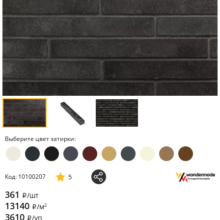
Выберите цвет затирки:
5
Код: 10100207
361
/шт
i
13140
2
/м
i
3610
/уп
i