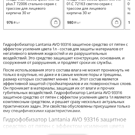
plus.T 72006 стально-серая с
01.C 72163 светло-серая с
01.I
трассом для лицевого
трассом для лицевого
тра
кирпича 30 кг
кирпича 30 кг
кирп
976
980
100
/шт
/шт
i
i
Гидрофобизатор Lantania AVO 93316 защитное средство от пятен с
эффектом усиления цвета 1л - состав для защиты материалов от
негативного влияния жидкостей и их разрушительных
воздействий. Это средство защищает конструкции, основания, и
сооружения от разрушения, и продляет сроки их службы.
После использования этого состава влага не может проникнуть не
только в крупные, но даже и в самые мелкие поры и трещины,
размер которых составляет менее 1 мм. Этот состав является
эффективной защитой стройматериалов и их поверхностных слоев.
Он проникает в материалы, защищая их от влаги и прочих
губительных воздействий. Гидрофобизатор Lantania AVO 93316
защитное средство от пятен с эффектом усиления цвета 1л является
комплексным средством, и решает сразу несколько актуальных
практических задач. Эти свойства обусловлены присущими только
ему специфическими характеристиками.
Гидрофобизатор Lantania AVO 93316 защитное
средство от пятен с эффектом усиления цвета
1л: характеристики и рекомендации по