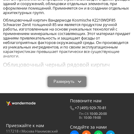
зданий и сооружений, облицовки отдельных элементов, при
оформлении помещений. Применяется он и в создании отдельных
архитектурных групп.
Облицовочный кирпич Вандермоде Kosmische KZ210WDF85
Schwarzer Zenit толщиной 85 мм является продуктом ручной
работы, изготовленным на основе уникальных технологий с
применением минеральных составляющих. Этот материал придает
зданиям привлекательность и защищает фасады от
неблагоприятных факторов окружающей среды. Он производится
из уникальных ингредиентов, и по своим эксплуатационным
характеристикам превышает практически все существующие
аналоги.
Облицовочный черный рядовой кирпич
Wandermode Kosmische KZ210WDF85 Schwarzer
Zenit размером 215x65x85 мм: характеристики и
Развернуть
назначение.
Облицовочный черный рядовой кирпич Wandermode Kosmische
KZ210WDF85 Schwarzer Zenit размером 215x65x85 мм - новый с
Позвоните нам
технологической точки зрения продукт, обладающий высокими
эксплуатационными характеристиками. Облицовочный кирпич
+7 (495) 929-70-81
Вандермоде Kosmische KZ210WDF85 Schwarzer Zenit толщиной 85
Пн-Сб
10:00-20:00
мм обладает прочностью, износоустойчивостью, низкими
Вс
10:00-19:00
показателями влагопоглощения, морозоустойчивостью,
устойчивостью к высоким, низким температурам, резким
Приезжайте к нам
Следуйте за нами
перепадам температур. Он имеет высокие звукоизолирующие
117218 г.Москва Нахимовский
свойства, низкую теплопроводность, и длительное время сохраняет