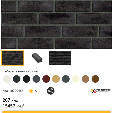
Выберите цвет затирки:
5
Код: 10200468
267
/шт
i
15457
2
/м
i