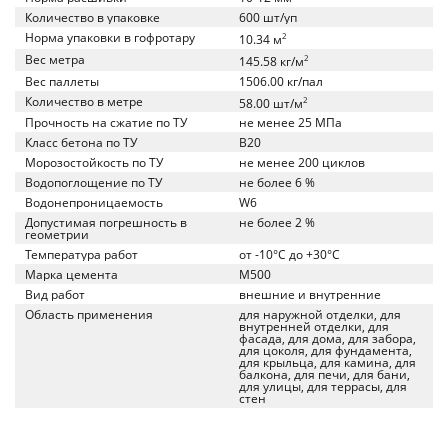
Количество в упаковке
600 шт/уп
Норма упаковки в гофротару
2
10.34 м
Вес метра
2
145.58 кг/м
Вес паллеты
1506.00 кг/пал
Количество в метре
2
58.00 шт/м
Прочность на сжатие по ТУ
не менее 25 МПа
Класс бетона по ТУ
B20
Морозостойкость по ТУ
не менее 200 циклов
Водопоглощение по ТУ
не более 6 %
Водонепроницаемость
W6
Допустимая погрешность в
не более 2 %
геометрии
Температура работ
от -10°C до +30°C
Марка цемента
M500
Вид работ
внешние и внутренние
Область применения
для наружной отделки, для
внутренней отделки, для
фасада, для дома, для забора,
для цоколя, для фундамента,
для крыльца, для камина, для
балкона, для печи, для бани,
для улицы, для террасы, для
стен