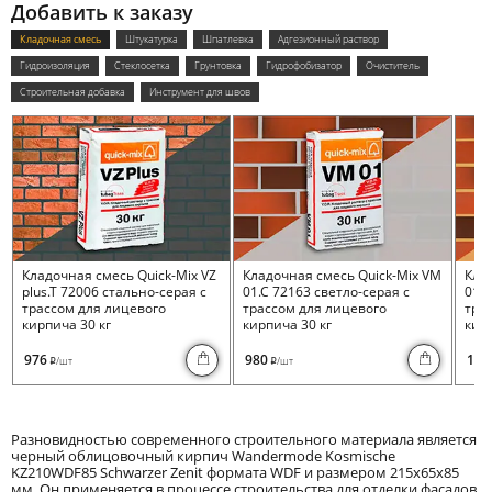
Добавить к заказу
Кладочная смесь
Штукатурка
Шпатлевка
Адгезионный раствор
Гидроизоляция
Стеклосетка
Грунтовка
Гидрофобизатор
Очиститель
Строительная добавка
Инструмент для швов
Кладочная смесь Quick-Mix VZ
Кладочная смесь Quick-Mix VM
Кла
plus.T 72006 стально-серая с
01.C 72163 светло-серая с
01.I
трассом для лицевого
трассом для лицевого
тра
кирпича 30 кг
кирпича 30 кг
кирп
976
980
100
/шт
/шт
i
i
Разновидностью современного строительного материала является
черный облицовочный кирпич Wandermode Kosmische
KZ210WDF85 Schwarzer Zenit формата WDF и размером 215x65x85
мм. Он применяется в процессе строительства для отделки фасадов