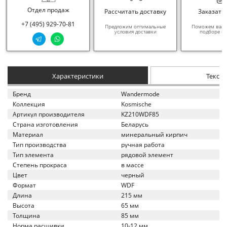
Отдел продаж
Рассчитать доставку
Заказать
+7 (495) 929-70-81
Предложим оптимальные
Поможем вам в
условия доставки
подборе ма
Характеристики
Текст
Бренд
Wandermode
Коллекция
Kosmische
Артикул производителя
KZ210WDF85
Страна изготовления
Беларусь
Материал
минеральный кирпич
Тип производства
ручная работа
Тип элемента
рядовой элемент
Степень прокраса
в массе
Цвет
черный
Формат
WDF
Длина
215 мм
Высота
65 мм
Толщина
85 мм
Норма расшивки
10-12 мм