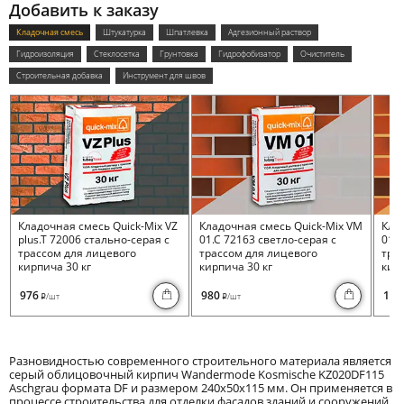
Добавить к заказу
Кладочная смесь
Штукатурка
Шпатлевка
Адгезионный раствор
Гидроизоляция
Стеклосетка
Грунтовка
Гидрофобизатор
Очиститель
Строительная добавка
Инструмент для швов
Кладочная смесь Quick-Mix VZ
Кладочная смесь Quick-Mix VM
Кла
plus.T 72006 стально-серая с
01.C 72163 светло-серая с
01.I
трассом для лицевого
трассом для лицевого
тра
кирпича 30 кг
кирпича 30 кг
кирп
976
980
100
/шт
/шт
i
i
Разновидностью современного строительного материала является
серый облицовочный кирпич Wandermode Kosmische KZ020DF115
Aschgrau формата DF и размером 240x50x115 мм. Он применяется в
процессе строительства для отделки фасадов зданий и сооружений,