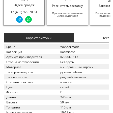
Отдел продаж
Рассчитать доставку
Заказать
+7 (495) 929-70-81
Предложим оптимальные
Поможем вам в
условия доставки
подборе ма
Характеристики
Текст
Бренд
Wandermode
Коллекция
Kosmische
Артикул производителя
KZ020DF115
Страна изготовления
Беларусь
Материал
минеральный кирпич
Тип производства
ручная работа
Тип элемента
рядовой элемент
Степень прокраса
в массе
Цвет
серый
Формат
DF
Длина
240 мм
Высота
50 мм
Толщина
115 мм
Норма расшивки
10-12 мм