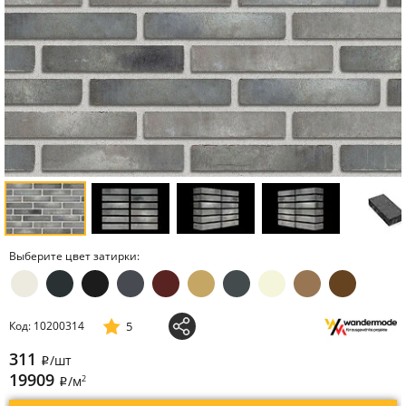
Выберите цвет затирки:
5
Код: 10200314
311
/шт
i
19909
2
/м
i