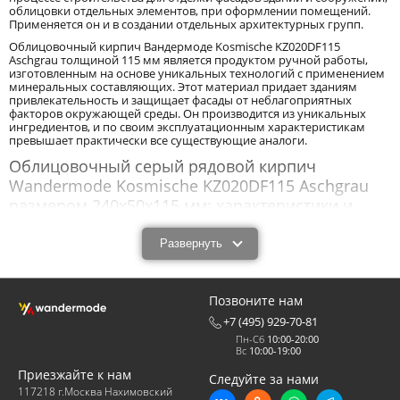
облицовки отдельных элементов, при оформлении помещений.
Применяется он и в создании отдельных архитектурных групп.
Облицовочный кирпич Вандермоде Kosmische KZ020DF115
Aschgrau толщиной 115 мм является продуктом ручной работы,
изготовленным на основе уникальных технологий с применением
минеральных составляющих. Этот материал придает зданиям
привлекательность и защищает фасады от неблагоприятных
факторов окружающей среды. Он производится из уникальных
ингредиентов, и по своим эксплуатационным характеристикам
превышает практически все существующие аналоги.
Облицовочный серый рядовой кирпич
Wandermode Kosmische KZ020DF115 Aschgrau
размером 240x50x115 мм: характеристики и
назначение.
Развернуть
Облицовочный серый рядовой кирпич Wandermode Kosmische
KZ020DF115 Aschgrau размером 240x50x115 мм - новый с
технологической точки зрения продукт, обладающий высокими
эксплуатационными характеристиками. Облицовочный кирпич
Позвоните нам
Вандермоде Kosmische KZ020DF115 Aschgrau толщиной 115 мм
обладает прочностью, износоустойчивостью, низкими
+7 (495) 929-70-81
показателями влагопоглощения, морозоустойчивостью,
Пн-Сб
10:00-20:00
устойчивостью к высоким, низким температурам, резким
Вс
10:00-19:00
перепадам температур. Он имеет высокие звукоизолирующие
свойства, низкую теплопроводность, и длительное время сохраняет
Приезжайте к нам
Следуйте за нами
серый цвет. Низкое влагопоглощение защищает внутренние
117218 г.Москва Нахимовский
помещения от проникновения влаги. Низкая теплопроводность