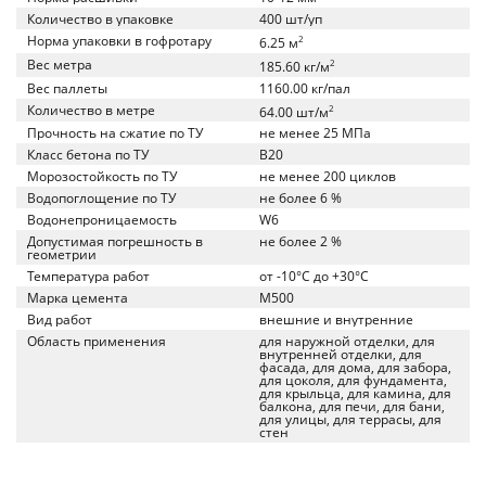
Количество в упаковке
400 шт/уп
Норма упаковки в гофротару
2
6.25 м
Вес метра
2
185.60 кг/м
Вес паллеты
1160.00 кг/пал
Количество в метре
2
64.00 шт/м
Прочность на сжатие по ТУ
не менее 25 МПа
Класс бетона по ТУ
B20
Морозостойкость по ТУ
не менее 200 циклов
Водопоглощение по ТУ
не более 6 %
Водонепроницаемость
W6
Допустимая погрешность в
не более 2 %
геометрии
Температура работ
от -10°C до +30°C
Марка цемента
M500
Вид работ
внешние и внутренние
Область применения
для наружной отделки, для
внутренней отделки, для
фасада, для дома, для забора,
для цоколя, для фундамента,
для крыльца, для камина, для
балкона, для печи, для бани,
для улицы, для террасы, для
стен