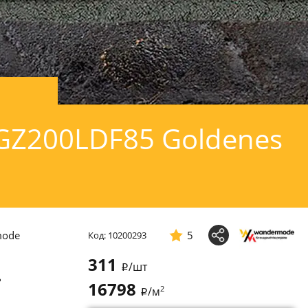
GZ200LDF85 Goldenes
mode
5
Код: 10200293
311
/шт
i
ь
16798
2
/м
i