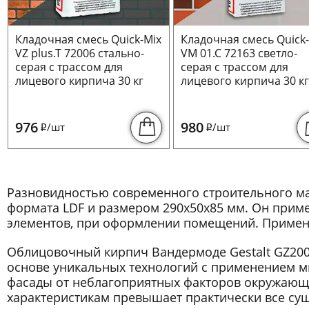
Кладочная смесь Quick-Mix
Кладочная смесь Quick
VZ plus.T 72006 стально-
VM 01.C 72163 светло-
серая с трассом для
серая с трассом для
лицевого кирпича 30 кг
лицевого кирпича 30 к
976
980
/шт
/шт
i
i
Разновидностью современного строительного ма
формата LDF и размером 290x50x85 мм. Он приме
элементов, при оформлении помещений. Применяе
Облицовочный кирпич Вандермоде Gestalt GZ200
основе уникальных технологий с применением м
фасады от неблагоприятных факторов окружающе
характеристикам превышает практически все су