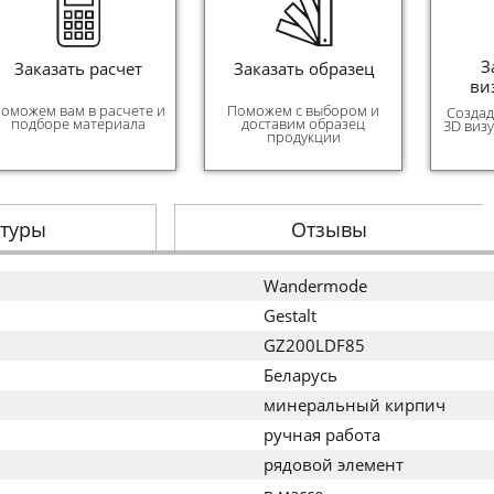
З
Заказать расчет
Заказать образец
ви
оможем вам в расчете и
Поможем с выбором и
Создад
подборе материала
доставим образец
3D виз
продукции
стуры
Отзывы
Wandermode
Gestalt
GZ200LDF85
Беларусь
минеральный кирпич
ручная работа
рядовой элемент