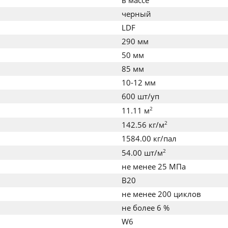
в массе
черный
LDF
290 мм
50 мм
85 мм
10-12 мм
600 шт/уп
2
11.11 м
2
142.56 кг/м
1584.00 кг/пал
2
54.00 шт/м
не менее 25 МПа
B20
не менее 200 циклов
не более 6 %
W6