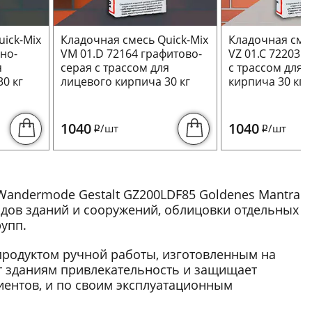
ick-Mix
Кладочная смесь Quick-Mix
Кладочная смес
ьно-
VM 01.D 72164 графитово-
VZ 01.C 72203 
я
серая с трассом для
с трассом для 
0 кг
лицевого кирпича 30 кг
кирпича 30 кг
1040
1040
/шт
/шт
i
i
andermode Gestalt GZ200LDF85 Goldenes Mantra
адов зданий и сооружений, облицовки отдельных
упп.
продуктом ручной работы, изготовленным на
т зданиям привлекательность и защищает
ентов, и по своим эксплуатационным