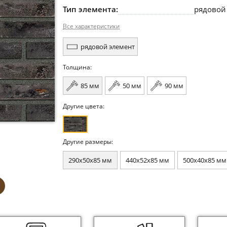
Тип элемента:
рядовой
Все характеристики
рядовой элемент
Толщина:
85 мм
50 мм
90 мм
Другие цвета:
Другие размеры:
290x50x85 мм
440x52x85 мм
500x40x85 мм