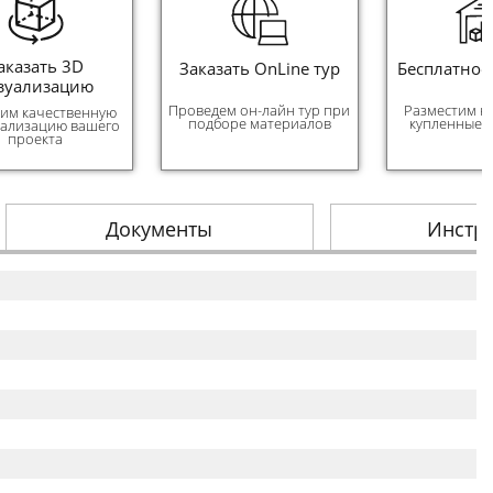
аказать 3D
Заказать OnLine тур
Бесплатное
зуализацию
Проведем он-лайн тур при
Разместим н
им качественную
подборе материалов
купленные 
уализацию вашего
проекта
Документы
Инстр