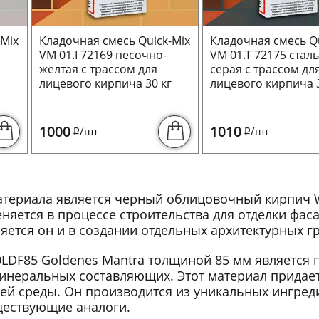
-Mix
Кладочная смесь Quick-Mix
Кладочная смесь Qu
VM 01.I 72169 песочно-
VM 01.T 72175 стал
желтая с трассом для
серая с трассом дл
г
лицевого кирпича 30 кг
лицевого кирпича 3
1000
1010
/шт
/шт
i
i
териала является черный облицовочный кирпич W
няется в процессе строительства для отделки фас
тся он и в создании отдельных архитектурных гр
LDF85 Goldenes Mantra толщиной 85 мм является 
инеральных составляющих. Этот материал придае
й среды. Он производится из уникальных ингреди
ществующие аналоги.