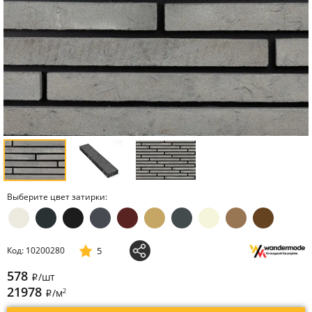
Выберите цвет затирки:
5
Код: 10200280
578
/шт
i
21978
2
/м
i