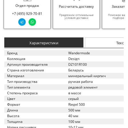
Отдел продаж
Рассчитать доставку
Заказать
+7 (495) 929-70-81
Предложим оптимальные
Поможем вам в
условия доставки
подборе ма
Характеристики
Текст
Бренд
Wandermode
Коллекция
Design
Артикул производителя
DZ101R100
Страна изготовления
Беларусь
Материал
минеральный кирпич
Тип производства
ручная работа
Тип элемента
рядовой элемент
Степень прокраса
в массе
Цвет
серый
Формат
Riegel 500
Длина
500 мм
Высота
40 мм
Толщина
100 мм
Норма расшивки
10-12 мм