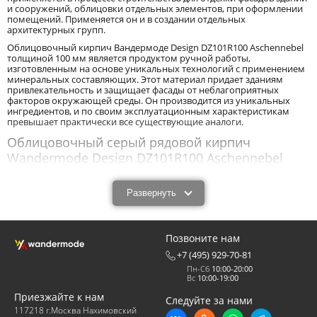
и сооружений, облицовки отдельных элементов, при оформлении
помещений. Применяется он и в создании отдельных
архитектурных групп.
Облицовочный кирпич Вандермоде Design DZ101R100 Aschennebel
толщиной 100 мм является продуктом ручной работы,
изготовленным на основе уникальных технологий с применением
минеральных составляющих. Этот материал придает зданиям
привлекательность и защищает фасады от неблагоприятных
факторов окружающей среды. Он производится из уникальных
ингредиентов, и по своим эксплуатационным характеристикам
превышает практически все существующие аналоги.
Облицовочный серый рядовой кирпич
Wandermode Design DZ101R100 Aschennebel
размером 500x40x100 мм: характеристики и
назначение.
Развернуть
Облицовочный серый рядовой кирпич Wandermode Design
DZ101R100 Aschennebel размером 500x40x100 мм - новый с
технологической точки зрения продукт, обладающий высокими
Позвоните нам
эксплуатационными характеристиками. Облицовочный кирпич
Вандермоде Design DZ101R100 Aschennebel толщиной 100 мм
+7 (495) 929-70-81
обладает прочностью, износоустойчивостью, низкими
Пн-Сб
10:00-20:00
показателями влагопоглощения, морозоустойчивостью,
Вс
10:00-19:00
устойчивостью к высоким, низким температурам, резким
перепадам температур. Он имеет высокие звукоизолирующие
Приезжайте к нам
Следуйте за нами
свойства, низкую теплопроводность, и длительное время сохраняет
117218 г.Москва Нахимовский
серый цвет. Низкое влагопоглощение защищает внутренние