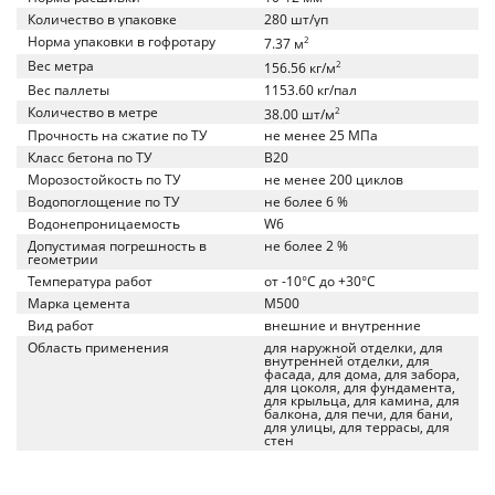
Количество в упаковке
280 шт/уп
Норма упаковки в гофротару
2
7.37 м
Вес метра
2
156.56 кг/м
Вес паллеты
1153.60 кг/пал
Количество в метре
2
38.00 шт/м
Прочность на сжатие по ТУ
не менее 25 МПа
Класс бетона по ТУ
B20
Морозостойкость по ТУ
не менее 200 циклов
Водопоглощение по ТУ
не более 6 %
Водонепроницаемость
W6
Допустимая погрешность в
не более 2 %
геометрии
Температура работ
от -10°C до +30°C
Марка цемента
M500
Вид работ
внешние и внутренние
Область применения
для наружной отделки, для
внутренней отделки, для
фасада, для дома, для забора,
для цоколя, для фундамента,
для крыльца, для камина, для
балкона, для печи, для бани,
для улицы, для террасы, для
стен