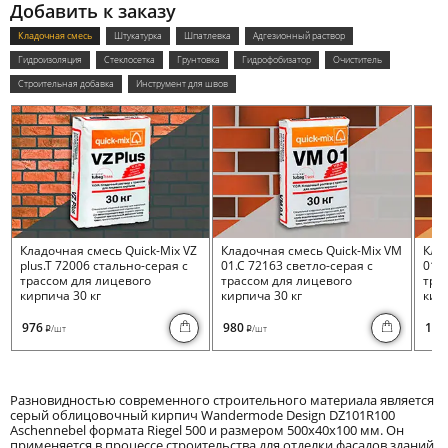
Добавить к заказу
Кладочная смесь
Штукатурка
Шпатлевка
Адгезионный раствор
Гидроизоляция
Стеклосетка
Грунтовка
Гидрофобизатор
Очиститель
Строительная добавка
Инструмент для швов
Кладочная смесь Quick-Mix VZ
Кладочная смесь Quick-Mix VM
Кла
plus.T 72006 стально-серая с
01.C 72163 светло-серая с
01.I
трассом для лицевого
трассом для лицевого
тра
кирпича 30 кг
кирпича 30 кг
кирп
976
980
100
/шт
/шт
i
i
Разновидностью современного строительного материала является
серый облицовочный кирпич Wandermode Design DZ101R100
Aschennebel формата Riegel 500 и размером 500x40x100 мм. Он
применяется в процессе строительства для отделки фасадов зданий