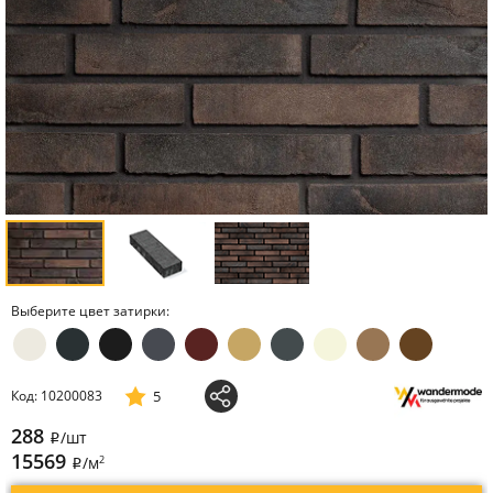
Выберите цвет затирки:
5
Код: 10200083
288
/шт
i
15569
2
/м
i