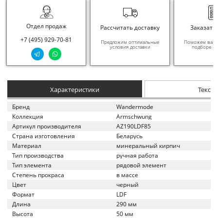
Отдел продаж
Рассчитать доставку
Заказать
+7 (495) 929-70-81
Предложим оптимальные
Поможем вам в
условия доставки
подборе ма
Характеристики
Текст
Бренд
Wandermode
Коллекция
Armschwung
Артикул производителя
AZ190LDF85
Страна изготовления
Беларусь
Материал
минеральный кирпич
Тип производства
ручная работа
Тип элемента
рядовой элемент
Степень прокраса
в массе
Цвет
черный
Формат
LDF
Длина
290 мм
Высота
50 мм