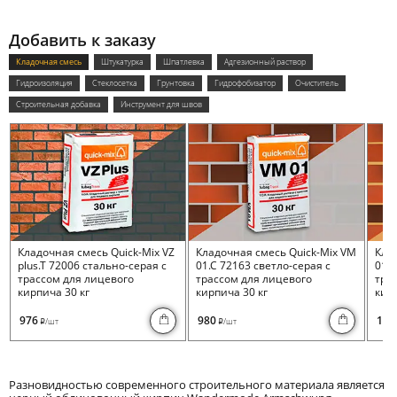
Добавить к заказу
Кладочная смесь
Штукатурка
Шпатлевка
Адгезионный раствор
Гидроизоляция
Стеклосетка
Грунтовка
Гидрофобизатор
Очиститель
Строительная добавка
Инструмент для швов
Кладочная смесь Quick-Mix VZ
Кладочная смесь Quick-Mix VM
Кла
plus.T 72006 стально-серая с
01.C 72163 светло-серая с
01.I
трассом для лицевого
трассом для лицевого
тра
кирпича 30 кг
кирпича 30 кг
кирп
976
980
100
/шт
/шт
i
i
Разновидностью современного строительного материала является