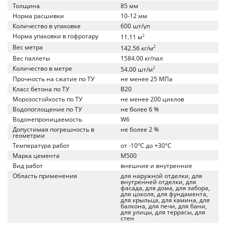
Толщина
85 мм
Норма расшивки
10-12 мм
Количество в упаковке
600 шт/уп
Норма упаковки в гофротару
2
11.11 м
Вес метра
2
142.56 кг/м
Вес паллеты
1584.00 кг/пал
Количество в метре
2
54.00 шт/м
Прочность на сжатие по ТУ
не менее 25 МПа
Класс бетона по ТУ
B20
Морозостойкость по ТУ
не менее 200 циклов
Водопоглощение по ТУ
не более 6 %
Водонепроницаемость
W6
Допустимая погрешность в
не более 2 %
геометрии
Температура работ
от -10°C до +30°C
Марка цемента
M500
Вид работ
внешние и внутренние
Область применения
для наружной отделки, для
внутренней отделки, для
фасада, для дома, для забора,
для цоколя, для фундамента,
для крыльца, для камина, для
балкона, для печи, для бани,
для улицы, для террасы, для
стен