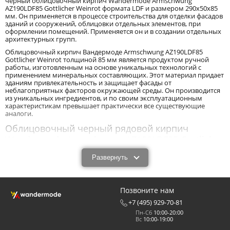
черный облицовочный кирпич Wandermode Armschwung
AZ190LDF85 Gottlicher Weinrot формата LDF и размером 290x50x85
мм. Он применяется в процессе строительства для отделки фасадов
зданий и сооружений, облицовки отдельных элементов, при
оформлении помещений. Применяется он и в создании отдельных
архитектурных групп.
Облицовочный кирпич Вандермоде Armschwung AZ190LDF85
Gottlicher Weinrot толщиной 85 мм является продуктом ручной
работы, изготовленным на основе уникальных технологий с
применением минеральных составляющих. Этот материал придает
зданиям привлекательность и защищает фасады от
неблагоприятных факторов окружающей среды. Он производится
из уникальных ингредиентов, и по своим эксплуатационным
характеристикам превышает практически все существующие
аналоги.
Облицовочный черный рядовой кирпич
Wandermode Armschwung AZ190LDF85 Gottlicher
Weinrot размером 290x50x85 мм:
Развернуть
характеристики и назначение.
Облицовочный черный рядовой кирпич Wandermode Armschwung
AZ190LDF85 Gottlicher Weinrot размером 290x50x85 мм - новый с
Позвоните нам
технологической точки зрения продукт, обладающий высокими
эксплуатационными характеристиками. Облицовочный кирпич
+7 (495) 929-70-81
Вандермоде Armschwung AZ190LDF85 Gottlicher Weinrot толщиной
Пн-Сб
10:00-20:00
85 мм обладает прочностью, износоустойчивостью, низкими
Вс
10:00-19:00
показателями влагопоглощения, морозоустойчивостью,