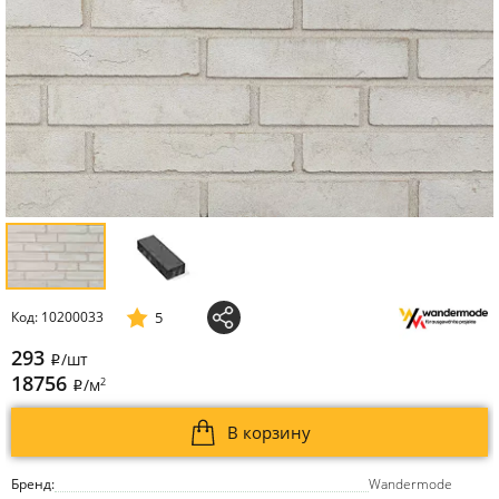
5
Код: 10200033
293
/шт
i
18756
2
/м
i
В корзину
Бренд:
Wandermode