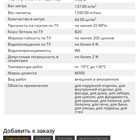
Вес метра
2
137.60 кг/м
Вес паллеты
1290.00 кг/пал
Количество в метре
2
64.00 шт/м
Прочность на сжатие по ТУ
не менее 25 МПа
Класс бетона по ТУ
B20
Морозостойкость по ТУ
не менее 200 циклов
Водопоглощение по ТУ
не более 6 %
Водонепроницаемость
W6
Допустимая погрешность в
не более 2 %
геометрии
Температура работ
от -10°C до +30°C
Марка цемента
M500
Вид работ
внешние и внутренние
Область применения
для наружной отделки, для
внутренней отделки, для
фасада, для дома, для забора,
для цоколя, для фундамента,
для крыльца, для камина, для
балкона, для печи, для бани,
для улицы, для террасы, для
стен
Добавить к заказу
Кладочная смесь
Штукатурка
Шпатлевка
Адгезионный раствор