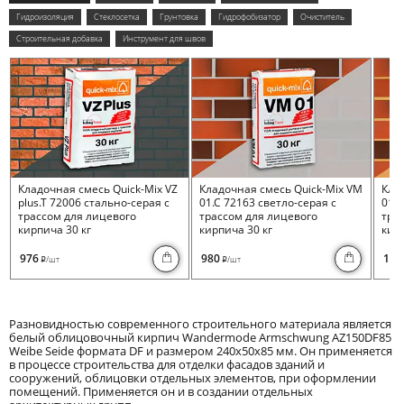
Гидроизоляция
Стеклосетка
Грунтовка
Гидрофобизатор
Очиститель
Строительная добавка
Инструмент для швов
Кладочная смесь Quick-Mix VZ
Кладочная смесь Quick-Mix VM
Кла
plus.T 72006 стально-серая с
01.C 72163 светло-серая с
01.I
трассом для лицевого
трассом для лицевого
тра
кирпича 30 кг
кирпича 30 кг
кирп
976
980
100
/шт
/шт
i
i
Разновидностью современного строительного материала является
белый облицовочный кирпич Wandermode Armschwung AZ150DF85
Weibe Seide формата DF и размером 240x50x85 мм. Он применяется
в процессе строительства для отделки фасадов зданий и
сооружений, облицовки отдельных элементов, при оформлении
помещений. Применяется он и в создании отдельных