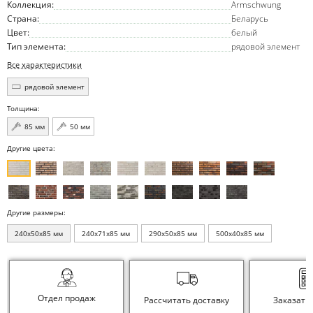
Коллекция:
Armschwung
Страна:
Беларусь
Цвет:
белый
Тип элемента:
рядовой элемент
Все характеристики
рядовой элемент
Толщина:
85 мм
50 мм
Другие цвета:
Другие размеры:
240x50x85 мм
240x71x85 мм
290x50x85 мм
500x40x85 мм
Отдел продаж
Рассчитать доставку
Заказать