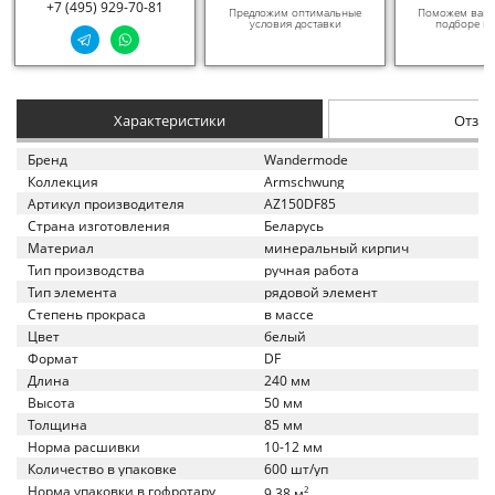
+7 (495) 929-70-81
Предложим оптимальные
Поможем вам в
условия доставки
подборе ма
Характеристики
Отзы
Бренд
Wandermode
Коллекция
Armschwung
Артикул производителя
AZ150DF85
Страна изготовления
Беларусь
Материал
минеральный кирпич
Тип производства
ручная работа
Тип элемента
рядовой элемент
Степень прокраса
в массе
Цвет
белый
Формат
DF
Длина
240 мм
Высота
50 мм
Толщина
85 мм
Норма расшивки
10-12 мм
Количество в упаковке
600 шт/уп
Норма упаковки в гофротару
2
9.38 м