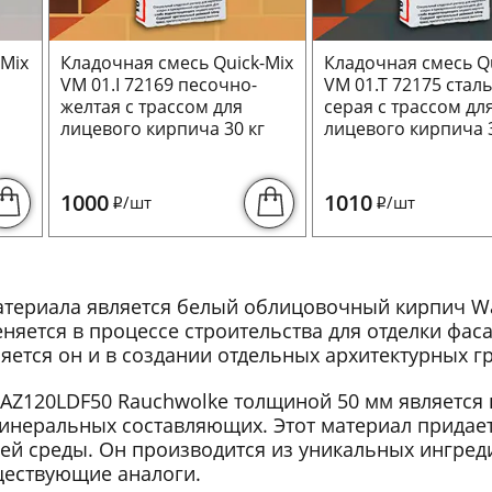
-Mix
Кладочная смесь Quick-Mix
Кладочная смесь Qu
VM 01.I 72169 песочно-
VM 01.T 72175 стал
желтая с трассом для
серая с трассом дл
г
лицевого кирпича 30 кг
лицевого кирпича 3
1000
1010
/шт
/шт
i
i
атериала является белый облицовочный кирпич 
няется в процессе строительства для отделки фас
тся он и в создании отдельных архитектурных гр
Z120LDF50 Rauchwolke толщиной 50 мм является 
инеральных составляющих. Этот материал придае
й среды. Он производится из уникальных ингреди
ществующие аналоги.