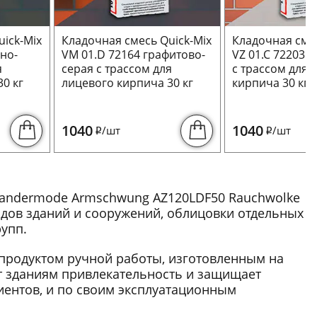
ick-Mix
Кладочная смесь Quick-Mix
Кладочная смес
ьно-
VM 01.D 72164 графитово-
VZ 01.C 72203 
я
серая с трассом для
с трассом для 
0 кг
лицевого кирпича 30 кг
кирпича 30 кг
1040
1040
/шт
/шт
i
i
Wandermode Armschwung AZ120LDF50 Rauchwolke
адов зданий и сооружений, облицовки отдельных
упп.
продуктом ручной работы, изготовленным на
т зданиям привлекательность и защищает
ентов, и по своим эксплуатационным