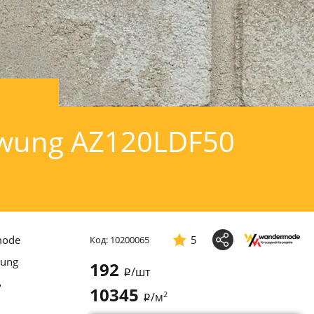
wung AZ120LDF50
mode
5
Код: 10200065
ung
192
/шт
i
ь
10345
2
/м
i