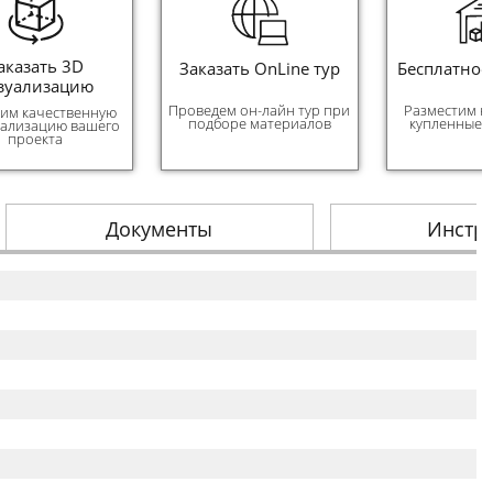
аказать 3D
Заказать OnLine тур
Бесплатное
зуализацию
Проведем он-лайн тур при
Разместим н
им качественную
подборе материалов
купленные 
уализацию вашего
проекта
Документы
Инстр