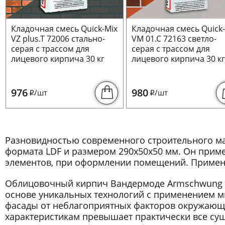
Кладочная смесь Quick-Mix
Кладочная смесь Quick
VZ plus.T 72006 стально-
VM 01.C 72163 светло-
серая с трассом для
серая с трассом для
лицевого кирпича 30 кг
лицевого кирпича 30 к
976
980
/шт
/шт
i
i
Разновидностью современного строительного м
формата LDF и размером 290x50x50 мм. Он приме
элементов, при оформлении помещений. Применяе
Облицовочный кирпич Вандермоде Armschwung A
основе уникальных технологий с применением м
фасады от неблагоприятных факторов окружающе
характеристикам превышает практически все су