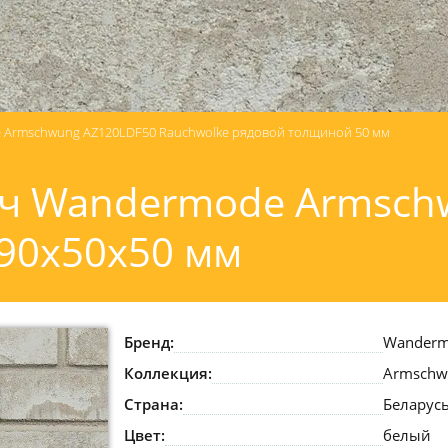
Armschwung AZ120LDF50 Rauchwolke рядовой толщиной 50 мм
ч Wandermode Armsch
290x50x50 мм
Бренд:
Wander
Коллекция:
Armschw
Страна:
Беларус
Цвет:
белый