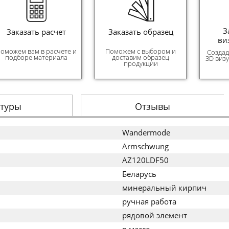
З
Заказать расчет
Заказать образец
ви
оможем вам в расчете и
Поможем с выбором и
Создад
подборе материала
доставим образец
3D виз
продукции
стуры
Отзывы
Wandermode
Armschwung
AZ120LDF50
Беларусь
минеральный кирпич
ручная работа
рядовой элемент