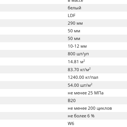
в массе
белый
LDF
290 мм
50 мм
50 мм
10-12 мм
800 шт/уп
2
14.81 м
2
83.70 кг/м
1240.00 кг/пал
2
54.00 шт/м
не менее 25 МПа
B20
не менее 200 циклов
не более 6 %
W6