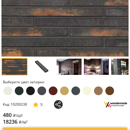
Выберите цвет затирки:
5
Код: 10200238
480
/шт
i
18236
2
/м
i