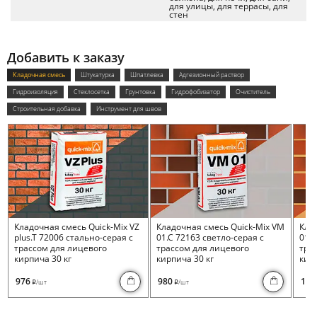
для улицы, для террасы, для
стен
Добавить к заказу
Кладочная смесь
Штукатурка
Шпатлевка
Адгезионный раствор
Гидроизоляция
Стеклосетка
Грунтовка
Гидрофобизатор
Очиститель
Строительная добавка
Инструмент для швов
Кладочная смесь Quick-Mix VZ
Кладочная смесь Quick-Mix VM
Кла
plus.T 72006 стально-серая с
01.C 72163 светло-серая с
01.I
трассом для лицевого
трассом для лицевого
тра
кирпича 30 кг
кирпича 30 кг
кирп
976
980
100
/шт
/шт
i
i