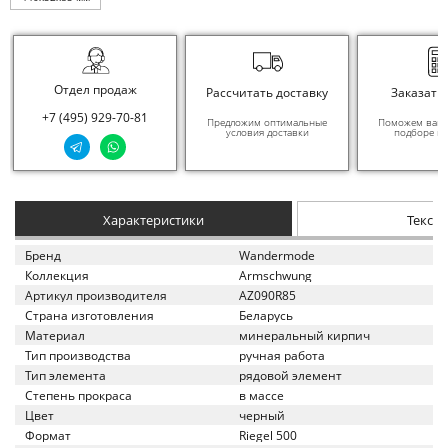
Отдел продаж
Рассчитать доставку
Заказать
+7 (495) 929-70-81
Предложим оптимальные
Поможем вам в
условия доставки
подборе ма
Характеристики
Текст
Бренд
Wandermode
Коллекция
Armschwung
Артикул производителя
AZ090R85
Страна изготовления
Беларусь
Материал
минеральный кирпич
Тип производства
ручная работа
Тип элемента
рядовой элемент
Степень прокраса
в массе
Цвет
черный
Формат
Riegel 500