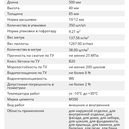
Длина
500 мм
Высота
40 мм
Толщина
85 мм
Норма расшивки
10-12 мм
Количество в упаковке
350 шт/уп
Норма упаковки в гофротару
2
9.21 м
Вес метра
2
137.56 кг/м
Вес паллеты
1267.00 кг/пал
Количество в метре
2
38.00 шт/м
Прочность на сжатие по ТУ
не менее 25 МПа
Класс бетона по ТУ
B20
Морозостойкость по ТУ
не менее 200 циклов
Водопоглощение по ТУ
не более 6 %
Водонепроницаемость
W6
Допустимая погрешность в
не более 2 %
геометрии
Температура работ
от -10°C до +30°C
Марка цемента
M500
Вид работ
внешние и внутренние
Область применения
для наружной отделки, для
внутренней отделки, для
фасада, для дома, для забора,
для цоколя, для фундамента,
для крыльца, для камина, для
балкона, для печи, для бани,