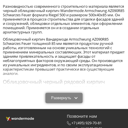
Разновидностью современного строительного материала является
черный облицовочный кирпич Wandermode Armschwung AZ090R85
Schwarzes Feuer формата Riegel 500 и размером 500x40x85 мм. Он
применяется в процессе строительства для отделки фасадов зданий
и сооружений, облицовки отдельных элементов, при оформлении
помещений. Применяется он и в создании отдельных
архитектурных групп.
Облицовочный кирпич Вандермоде Armschwung AZ090R85
Schwarzes Feuer толщиной 85 мм является продуктом ручной
работы, изготовленным на основе уникальных технологий с
применением минеральных составляющих. Этот материал придает
зданиям привлекательность и защищает фасады от
неблагоприятных факторов окружающей среды. Он производится
из уникальных ингредиентов, и по своим эксплуатационным
характеристикам превышает практически все существующие
аналоги.
Облицовочный черный рядовой кирпич
Wandermode Armschwung AZ090R85 Schwarzes
Feuer размером 500x40x85 мм: характеристики и
Развернуть
назначение.
Облицовочный черный рядовой кирпич Wandermode Armschwung
AZ090R85 Schwarzes Feuer размером 500x40x85 мм - новый с
Позвоните нам
технологической точки зрения продукт, обладающий высокими
эксплуатационными характеристиками. Облицовочный кирпич
+7 (495) 929-70-81
Вандермоде Armschwung AZ090R85 Schwarzes Feuer толщиной 85