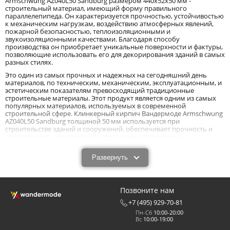
Armschwung AZ040L50 Sandburg размером 440x52x50 мм -
строительный материал, имеющий форму правильного
параллелепипеда. Он характеризуется прочностью, устойчивостью
к механическим нагрузкам, воздействию атмосферных явлений,
пожарной безопасностью, теплоизоляционными и
звукоизоляционными качествами. Благодаря способу
производства он приобретает уникальные поверхности и фактуры,
позволяющие использовать его для декорирования зданий в самых
разных стилях.
Это один из самых прочных и надежных на сегодняшний день
материалов, по техническим, механическим, эксплуатационным, и
эстетическим показателям превосходящий традиционные
строительные материалы. Этот продукт является одним из самых
популярных материалов, используемых в современной
строительной сфере. Клинкерный кирпич Вандермоде Armschwung
AZ040L50 Sandburg толщиной 50 мм используется при
строительстве зданий и сооружений, обеспечивает прочность и
долговечность конструкций, придает им эстетическую
привлекательность.
Клинкерный коричневый рядовой кирпич
Развернуть
Wandermode Armschwung AZ040L50 Sandburg
размером 440x52x50 мм: особенности и
Позвоните нам
технические характеристики.
+7 (495) 929-70-81
Клинкерный коричневый рядовой кирпич Wandermode
Пн-Сб
10:00-20:00
Armschwung AZ040L50 Sandburg размером 440x52x50 мм выполняет
Вс
10:00-19:00
конструктивную и декоративную функцию. Высокие показатели