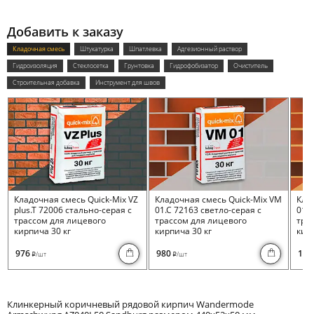
Добавить к заказу
Кладочная смесь
Штукатурка
Шпатлевка
Адгезионный раствор
Гидроизоляция
Стеклосетка
Грунтовка
Гидрофобизатор
Очиститель
Строительная добавка
Инструмент для швов
Кладочная смесь Quick-Mix VZ
Кладочная смесь Quick-Mix VM
Кла
plus.T 72006 стально-серая с
01.C 72163 светло-серая с
01.I
трассом для лицевого
трассом для лицевого
тра
кирпича 30 кг
кирпича 30 кг
кирп
976
980
100
/шт
/шт
i
i
Клинкерный коричневый рядовой кирпич Wandermode