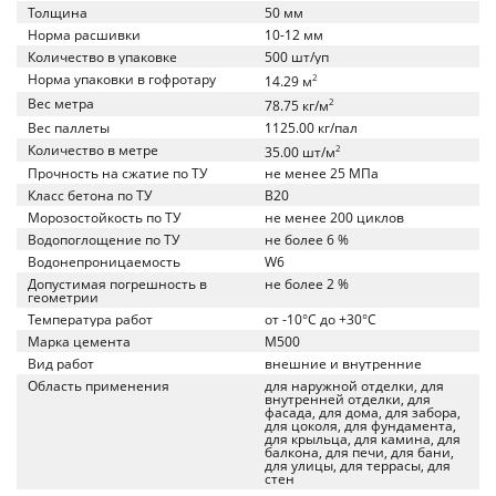
Толщина
50 мм
Норма расшивки
10-12 мм
Количество в упаковке
500 шт/уп
Норма упаковки в гофротару
2
14.29 м
Вес метра
2
78.75 кг/м
Вес паллеты
1125.00 кг/пал
Количество в метре
2
35.00 шт/м
Прочность на сжатие по ТУ
не менее 25 МПа
Класс бетона по ТУ
B20
Морозостойкость по ТУ
не менее 200 циклов
Водопоглощение по ТУ
не более 6 %
Водонепроницаемость
W6
Допустимая погрешность в
не более 2 %
геометрии
Температура работ
от -10°C до +30°C
Марка цемента
M500
Вид работ
внешние и внутренние
Область применения
для наружной отделки, для
внутренней отделки, для
фасада, для дома, для забора,
для цоколя, для фундамента,
для крыльца, для камина, для
балкона, для печи, для бани,
для улицы, для террасы, для
стен