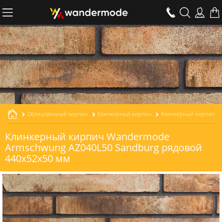
Облицовочный кирпич
Клинкерный кирпич
Клинкерный кирпич Wandermode
Armschwung AZ040L50 Sandburg рядовой
440x52x50 мм