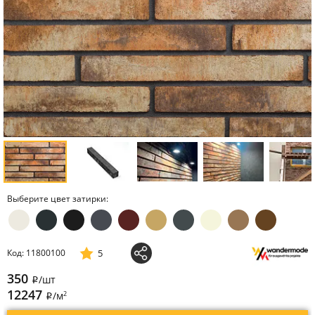
Выберите цвет затирки:
5
Код: 11800100
350
/шт
i
12247
2
/м
i