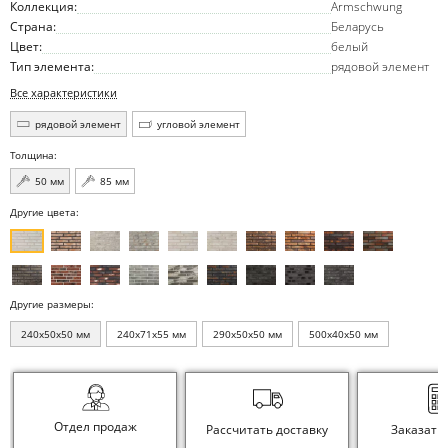
Коллекция:
Armschwung
Страна:
Беларусь
Цвет:
белый
Тип элемента:
рядовой элемент
Все характеристики
рядовой элемент
угловой элемент
Толщина:
50 мм
85 мм
Другие цвета:
Другие размеры:
240x50x50 мм
240x71x55 мм
290x50x50 мм
500x40x50 мм
Отдел продаж
Рассчитать доставку
Заказать