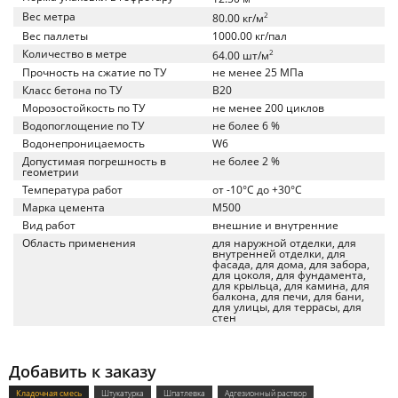
Вес метра
2
80.00 кг/м
Вес паллеты
1000.00 кг/пал
Количество в метре
2
64.00 шт/м
Прочность на сжатие по ТУ
не менее 25 МПа
Класс бетона по ТУ
B20
Морозостойкость по ТУ
не менее 200 циклов
Водопоглощение по ТУ
не более 6 %
Водонепроницаемость
W6
Допустимая погрешность в
не более 2 %
геометрии
Температура работ
от -10°C до +30°C
Марка цемента
M500
Вид работ
внешние и внутренние
Область применения
для наружной отделки, для
внутренней отделки, для
фасада, для дома, для забора,
для цоколя, для фундамента,
для крыльца, для камина, для
балкона, для печи, для бани,
для улицы, для террасы, для
стен
Добавить к заказу
Кладочная смесь
Штукатурка
Шпатлевка
Адгезионный раствор