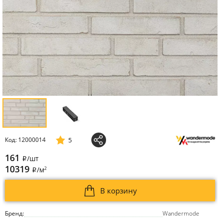
5
Код: 12000014
161
/шт
i
10319
2
/м
i
В корзину
Бренд:
Wandermode