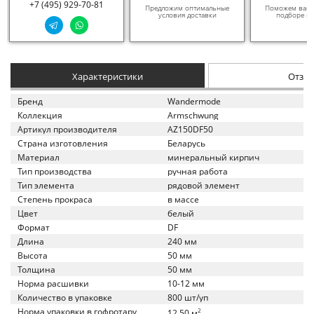
+7 (495) 929-70-81
Предложим оптимальные
Поможем вам в
условия доставки
подборе ма
Характеристики
Отзы
Бренд
Wandermode
Коллекция
Armschwung
Артикул производителя
AZ150DF50
Страна изготовления
Беларусь
Материал
минеральный кирпич
Тип производства
ручная работа
Тип элемента
рядовой элемент
Степень прокраса
в массе
Цвет
белый
Формат
DF
Длина
240 мм
Высота
50 мм
Толщина
50 мм
Норма расшивки
10-12 мм
Количество в упаковке
800 шт/уп
Норма упаковки в гофротару
2
12.50 м