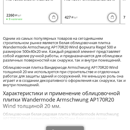
2260
/шт
i
427
730
/шт
i
В наличии
Одним из самых популярных товаров на сегодняшнем
строительном рынке является белая облицовочная плитка
Wandermode Armschwung AP170R20 Wind формата Riegel 500 и
размером 500x40x20 мм. Каждый рядовой элемент представляет
собой изделие ручной работы, и предназначается для облицовки
различных поверхностей как снаружи, так и внутри помещений.
Облицовочная плитка Вандермоде Armschwung AP170R20 Wind
толщиной 20 мм используется при строительстве и отделочных
работах для защиты зданий и сооружений. Не меньшую роль она
играет и в создании декоративного оформления как снаружи, так и
внутри помещений.
Характеристики и применение облицовочной
плитки Wandermode Armschwung AP170R20
Wind толщиной 20 мм.
Облицовочная белая рядовая плитка Wandermode Armschwung
AP170R20 Wind размером 500x40x20 мм благодаря своим
техническим и эксплуатационным характеристикам эффективно
защищает постройки от механического воздействия и влияния