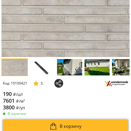
5
Код: 10100421
190
/шт
i
7601
2
/м
i
3800
/уп
i
В наличии
В корзину