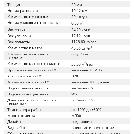
Толщина
20 мм
Норма расшивки
10-12 мм
Количество в упаковке
20 шт/уп
Норма упаковки в гофротару
2
0.50 м
Вес метра
2
34.20 кг/м
Вес упаковки
17.10 кг/уп
Вес паллеты
1128.60 кг/пал
Количество в метре
2
40.00 шт/м
Количество упаковок в
66 уп/пал
паллете
Количество метров в паллете
2
33.00 м
/пал
Прочность на сжатие по ТУ
не менее 25 МПа
Класс бетона по ТУ
B20
Морозостойкость по ТУ
не менее 200 циклов
Водопоглощение по ТУ
не более 6 %
Водонепроницаемость
W6
Допустимая погрешность в
не более 2 %
геометрии
Температура работ
от -10°C до +30°C
Марка цемента
M500
Дизайн
под кирпич
Вид работ
внешние и внутренние
Область применения
для наружной отделки, для