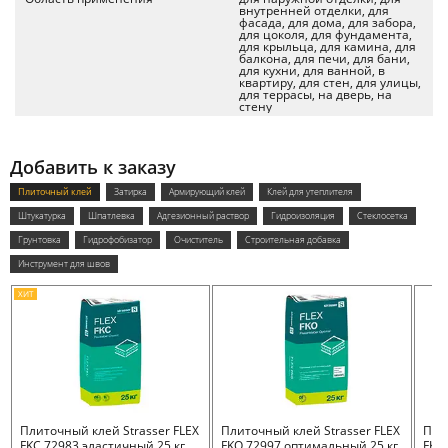
внутренней отделки, для
фасада, для дома, для забора,
для цоколя, для фундамента,
для крыльца, для камина, для
балкона, для печи, для бани,
для кухни, для ванной, в
квартиру, для стен, для улицы,
для террасы, на дверь, на
стену
Добавить к заказу
Плиточный клей
Затирка
Армирующий клей
Клей для утеплителя
Штукатурка
Шпатлевка
Адгезионный раствор
Гидроизоляция
Стеклосетка
Грунтовка
Гидрофобизатор
Очиститель
Строительная добавка
Инструмент для швов
ХИТ
Плиточный клей Strasser FLEX
Плиточный клей Strasser FLEX
Пли
FKC 72983 эластичный 25 кг
FKO 72997 оптимальный 25 кг
FKB 