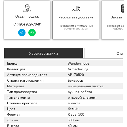
Отдел продаж
Рассчитать доставку
Заказать
+7 (495) 929-70-81
Предложим оптимальные
Поможем вам в
условия доставки
подборе ма
Характеристики
Отзы
Бренд
Wandermode
Коллекция
Armschwung
Артикул производителя
AP170R20
Страна изготовления
Беларусь
Материал
минеральная плитка
Тип производства
ручная работа
Тип элемента
рядовой элемент
Степень прокраса
в массе
Цвет
белый
Формат
Riegel 500
Длина
500 мм
Высота
40 мм