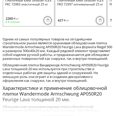
Плиточный клей Strasser FLEX
Плиточный клей Strasser FLEX
Пли
FKC 72983 эластичный 25 кг
FKO 72997 оптимальный 25 кг
FKB 
2260
/шт
i
427
730
/шт
i
В наличии
Одним из самых популярных товаров на сегодняшнем
строительном рынке является оранжевая облицовочная плитка
Wandermode Armschwung AP050R20 Feurige Lava формата Riegel 500
и размером 500x40x20 мм. Каждый рядовой элемент представляет
собой изделие ручной работы, и предназначается для облицовки
различных поверхностей как снаружи, так и внутри помещений.
Облицовочная плитка Вандермоде Armschwung AP050R20 Feurige
Lava толщиной 20 мм используется при строительстве и
отделочных работах для защиты зданий и сооружений. Не
меньшую роль она играет и в создании декоративного
оформления как снаружи, так и внутри помещений.
Характеристики и применение облицовочной
плитки Wandermode Armschwung AP050R20
Feurige Lava толщиной 20 мм.
Облицовочная оранжевая рядовая плитка Wandermode
Armschwung AP050R20 Feurige Lava размером 500x40x20 мм
благодаря своим техническим и эксплуатационным