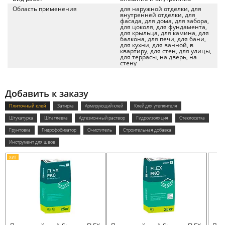
Область применения
для наружной отделки, для
внутренней отделки, для
фасада, для дома, для забора,
для цоколя, для фундамента,
для крыльца, для камина, для
балкона, для печи, для бани,
для кухни, для ванной, в
квартиру, для стен, для улицы,
для террасы, на дверь, на
стену
Добавить к заказу
Плиточный клей
Затирка
Армирующий клей
Клей для утеплителя
Штукатурка
Шпатлевка
Адгезионный раствор
Гидроизоляция
Стеклосетка
Грунтовка
Гидрофобизатор
Очиститель
Строительная добавка
Инструмент для швов
ХИТ