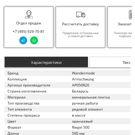
Отдел продаж
Рассчитать доставку
Заказать
+7 (495) 929-70-81
Предложим оптимальные
Поможем вам в
условия доставки
подборе ма
Характеристики
Текст
Бренд
Wandermode
Коллекция
Armschwung
Артикул производителя
AP050R20
Страна изготовления
Беларусь
Материал
минеральная плитка
Тип производства
ручная работа
Тип элемента
рядовой элемент
Степень прокраса
в массе
Цвет
оранжевый
Формат
Riegel 500
Длина
500 мм