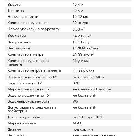
Высота
40 мм
Толщина
20 мм
Норма расшивки
10-12 мм
Количество в упаковке
20 шт/уп
Норма упаковки в гофротару
2
0.50 м
Вес метра
2
34.20 кг/м
Вес упаковки
17.10 кг/уп
Вес паллеты
1128.60 кг/пал
Количество в метре
2
40.00 шт/м
Количество упаковок в
66 уп/пал
паллете
Количество метров в паллете
2
33.00 м
/пал
Прочность на сжатие по ТУ
не менее 25 МПа
Класс бетона по ТУ
B20
Морозостойкость по ТУ
не менее 200 циклов
Водопоглощение по ТУ
не более 6 %
Водонепроницаемость
W6
Допустимая погрешность в
не более 2 %
геометрии
Температура работ
от -10°C до +30°C
Марка цемента
M500
Дизайн
под кирпич
Вид работ
внешние и внутренние