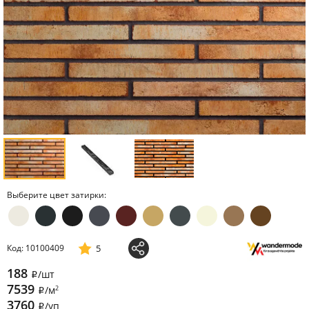
Выберите цвет затирки:
5
Код: 10100409
188
/шт
i
7539
2
/м
i
3760
/уп
i