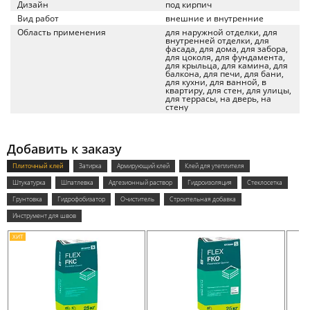
Дизайн
под кирпич
Вид работ
внешние и внутренние
Область применения
для наружной отделки, для
внутренней отделки, для
фасада, для дома, для забора,
для цоколя, для фундамента,
для крыльца, для камина, для
балкона, для печи, для бани,
для кухни, для ванной, в
квартиру, для стен, для улицы,
для террасы, на дверь, на
стену
Добавить к заказу
Плиточный клей
Затирка
Армирующий клей
Клей для утеплителя
Штукатурка
Шпатлевка
Адгезионный раствор
Гидроизоляция
Стеклосетка
Грунтовка
Гидрофобизатор
Очиститель
Строительная добавка
Инструмент для швов
ХИТ