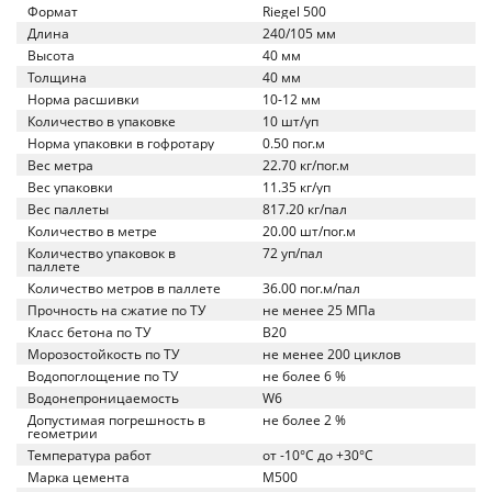
Формат
Riegel 500
Длина
240/105 мм
Высота
40 мм
Толщина
40 мм
Норма расшивки
10-12 мм
Количество в упаковке
10 шт/уп
Норма упаковки в гофротару
0.50 пог.м
Вес метра
22.70 кг/пог.м
Вес упаковки
11.35 кг/уп
Вес паллеты
817.20 кг/пал
Количество в метре
20.00 шт/пог.м
Количество упаковок в
72 уп/пал
паллете
Количество метров в паллете
36.00 пог.м/пал
Прочность на сжатие по ТУ
не менее 25 МПа
Класс бетона по ТУ
B20
Морозостойкость по ТУ
не менее 200 циклов
Водопоглощение по ТУ
не более 6 %
Водонепроницаемость
W6
Допустимая погрешность в
не более 2 %
геометрии
Температура работ
от -10°C до +30°C
Марка цемента
M500