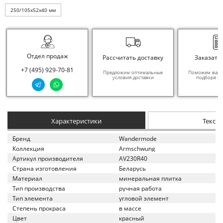
250/105x52x40 мм
Отдел продаж
Рассчитать доставку
Заказать
+7 (495) 929-70-81
Предложим оптимальные
Поможем вам в
условия доставки
подборе ма
Характеристики
Текст
Бренд
Wandermode
Коллекция
Armschwung
Артикул производителя
AV230R40
Страна изготовления
Беларусь
Материал
минеральная плитка
Тип производства
ручная работа
Тип элемента
угловой элемент
Степень прокраса
в массе
Цвет
красный