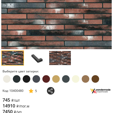
Выберите цвет затирки:
5
Код: 10400480
745
/шт
i
14910
/пог.м
i
7450
/уп
i