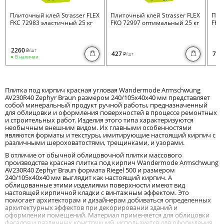
Плиточный клей Strasser FLEX
Плиточный клей Strasser FLEX
Пли
FKC 72983 эластичный 25 кг
FKO 72997 оптимальный 25 кг
FKB 
2260
/шт
i
427
730
/шт
i
В наличии
Плитка под кирпич красная угловая Wandermode Armschwung
AV230R40 Zephyr Braun размером 240/105x40x40 мм представляет
собой минеральный продукт ручной работы, предназначенный
для облицовки и оформления поверхностей в процессе ремонтных
и строительных работ. Изделия этого типа характеризуются
необычным внешним видом. Их главными особенностями
являются форматы и текстуры, имитирующие настоящий кирпич с
различными шероховатостями, трещинками, и узорами.
В отличие от обычной облицовочной плитки массового
производства красная плитка под кирпич Wandermode Armschwung
AV230R40 Zephyr Braun формата Riegel 500 и размером
240/105x40x40 мм выглядит как настоящий кирпич. А
облицованные этими изделиями поверхности имеют вид
настоящей кирпичной кладки с винтажным эффектом. Это
помогает архитекторам и дизайнерам добиваться определенных
архитектурных эффектов при декорировании зданий и
оформлении помещений. Материал применяется для облицовки
фасадов и различных конструкций, используется для оформления