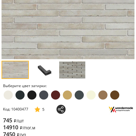
Выберите цвет затирки:
5
Код: 10400477
745
/шт
i
14910
/пог.м
i
7450
/уп
i