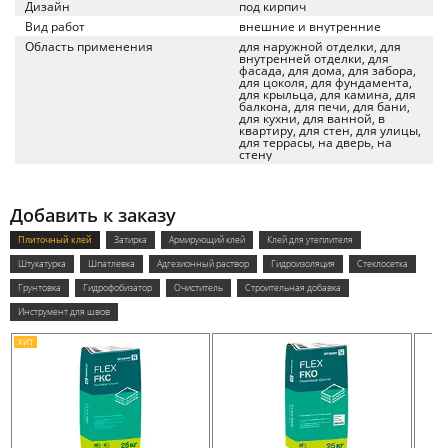
Дизайн
под кирпич
Вид работ
внешние и внутренние
Область применения
для наружной отделки, для
внутренней отделки, для
фасада, для дома, для забора,
для цоколя, для фундамента,
для крыльца, для камина, для
балкона, для печи, для бани,
для кухни, для ванной, в
квартиру, для стен, для улицы,
для террасы, на дверь, на
стену
Добавить к заказу
Плиточный клей
Затирка
Армирующий клей
Клей для утеплителя
Штукатурка
Шпатлевка
Адгезионный раствор
Гидроизоляция
Стеклосетка
Грунтовка
Гидрофобизатор
Очиститель
Строительная добавка
Инструмент для швов
ХИТ