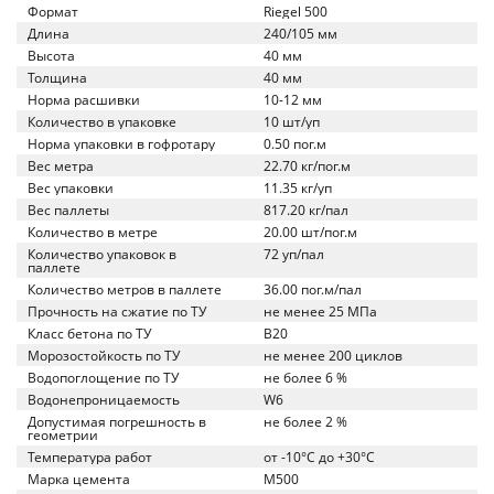
Формат
Riegel 500
Длина
240/105 мм
Высота
40 мм
Толщина
40 мм
Норма расшивки
10-12 мм
Количество в упаковке
10 шт/уп
Норма упаковки в гофротару
0.50 пог.м
Вес метра
22.70 кг/пог.м
Вес упаковки
11.35 кг/уп
Вес паллеты
817.20 кг/пал
Количество в метре
20.00 шт/пог.м
Количество упаковок в
72 уп/пал
паллете
Количество метров в паллете
36.00 пог.м/пал
Прочность на сжатие по ТУ
не менее 25 МПа
Класс бетона по ТУ
B20
Морозостойкость по ТУ
не менее 200 циклов
Водопоглощение по ТУ
не более 6 %
Водонепроницаемость
W6
Допустимая погрешность в
не более 2 %
геометрии
Температура работ
от -10°C до +30°C
Марка цемента
M500