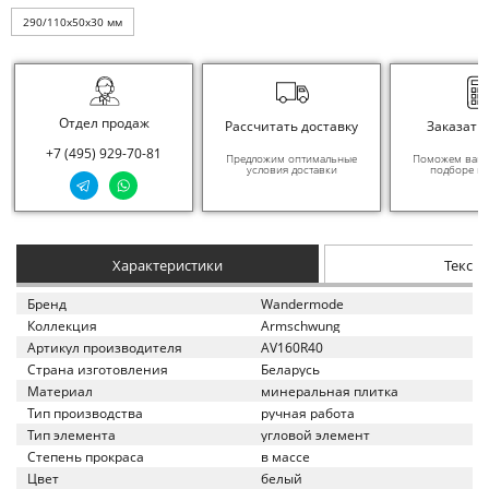
290/110x50x30 мм
Отдел продаж
Рассчитать доставку
Заказать
+7 (495) 929-70-81
Предложим оптимальные
Поможем вам в
условия доставки
подборе ма
Характеристики
Текст
Бренд
Wandermode
Коллекция
Armschwung
Артикул производителя
AV160R40
Страна изготовления
Беларусь
Материал
минеральная плитка
Тип производства
ручная работа
Тип элемента
угловой элемент
Степень прокраса
в массе
Цвет
белый