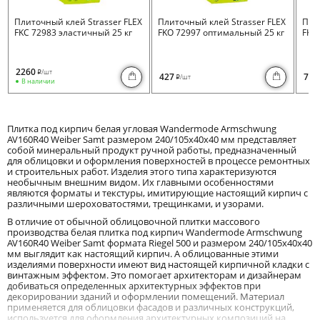
Плиточный клей Strasser FLEX
Плиточный клей Strasser FLEX
Пли
FKC 72983 эластичный 25 кг
FKO 72997 оптимальный 25 кг
FKB 
2260
/шт
i
427
730
/шт
i
В наличии
Плитка под кирпич белая угловая Wandermode Armschwung
AV160R40 Weiber Samt размером 240/105x40x40 мм представляет
собой минеральный продукт ручной работы, предназначенный
для облицовки и оформления поверхностей в процессе ремонтных
и строительных работ. Изделия этого типа характеризуются
необычным внешним видом. Их главными особенностями
являются форматы и текстуры, имитирующие настоящий кирпич с
различными шероховатостями, трещинками, и узорами.
В отличие от обычной облицовочной плитки массового
производства белая плитка под кирпич Wandermode Armschwung
AV160R40 Weiber Samt формата Riegel 500 и размером 240/105x40x40
мм выглядит как настоящий кирпич. А облицованные этими
изделиями поверхности имеют вид настоящей кирпичной кладки с
винтажным эффектом. Это помогает архитекторам и дизайнерам
добиваться определенных архитектурных эффектов при
декорировании зданий и оформлении помещений. Материал
применяется для облицовки фасадов и различных конструкций,
используется для оформления архитектурных композиций на