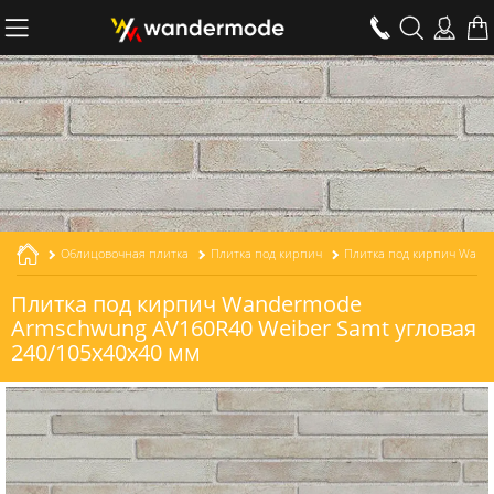
Облицовочная плитка
Плитка под кирпич
Плитка под кирпич Wandermode
Armschwung AV160R40 Weiber Samt угловая
240/105x40x40 мм