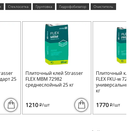
я
Стеклосетка
Грунтовка
Гидрофобизатор
Очиститель
rasser
Плиточный клей Strasser
Плиточный клей
дарт 25
FLEX MBM 72982
FLEX FKU-w 729
среднеслойный 25 кг
универсальный
кг
1210
1770
/шт
/шт
i
i