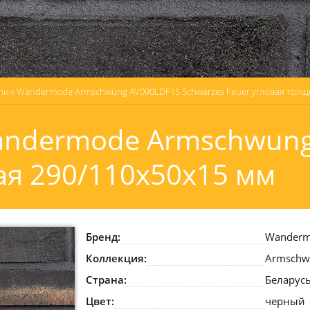
пич Wandermode Armschwung AV090LDF15 Schwarzes Feuer угловая толщ
andermode Armschwun
вая 290/110x50x15 мм
Бренд:
Wander
Коллекция:
Armschw
Страна:
Беларус
Цвет:
черный