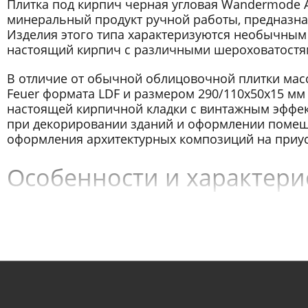
Плитка под кирпич черная угловая Wandermode 
минеральный продукт ручной работы, предназна
Изделия этого типа характеризуются необычным
настоящий кирпич с различными шероховатостям
В отличие от обычной облицовочной плитки мас
Feuer формата LDF и размером 290/110x50x15 мм
настоящей кирпичной кладки с винтажным эффек
при декорировании зданий и оформлении помеще
оформления архитектурных композиций на приуса
Особенности и характерис
Wandermode Armschwung A
Плитка под кирпич черная угловая Wandermode 
решение для частного загородного строительств
характеристиками. Плитка под кирпич Вандермо
износоустойчивостью, долговечностью, низкими