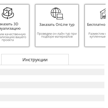
аказать 3D
Заказать OnLine тур
Бесплатное
зуализацию
Проведем он-лайн тур при
Разместим н
им качественную
подборе материалов
купленные 
уализацию вашего
проекта
Инструкции