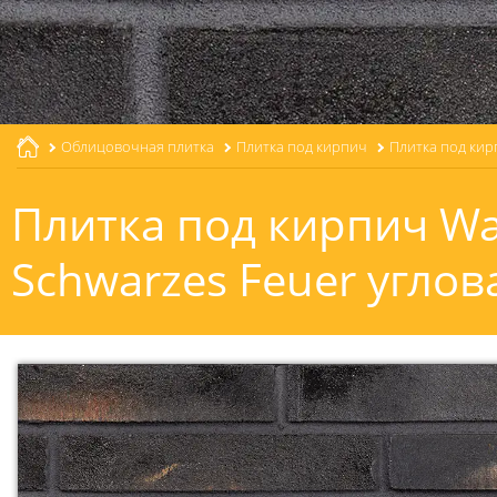
Облицовочная плитка
Плитка под кирпич
Плитка под кир
Плитка под кирпич W
Schwarzes Feuer угло