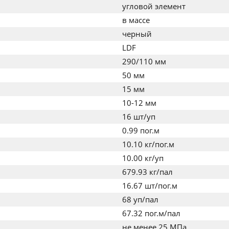
угловой элемент
в массе
черный
LDF
290/110 мм
50 мм
15 мм
10-12 мм
16 шт/уп
0.99 пог.м
10.10 кг/пог.м
10.00 кг/уп
679.93 кг/пал
16.67 шт/пог.м
68 уп/пал
67.32 пог.м/пал
не менее 25 МПа