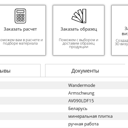
З
Заказать расчет
Заказать образец
ви
оможем вам в расчете и
Поможем с выбором и
Создад
подборе материала
доставим образец
3D виз
продукции
зывы
Документы
Wandermode
Armschwung
AV090LDF15
Беларусь
минеральная плитка
ручная работа