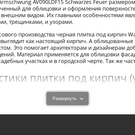
Armschwung AV090LDF15 Schwarzes Feuer размером
ченный для облицовки и оформления поверхностей
 внешним видом. Их главными особенностями явл
и, трещинками, и узорами.
сового производства черная плитка под кирпич 
 выглядит как настоящий кирпич. А облицованные
том. Это помогает архитекторам и дизайнерам до
ний. Материал применяется для облицовки фасадо
дебных участках и в городской черте. Так же час
тики плитки под кирпич (
V090LDF15 Schwarzes Feu
Развернуть
Armschwung AV090LDF15 Schwarzes Feuer размером
а и городских зданий. Этот материал обладает о
де Armschwung AV090LDF15 Schwarzes Feuer толщи
 показателями влагопоглощения, морозоустойчив