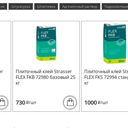
еля
Штукатурка
Шпатлевка
Адгезионный раствор
Гидроизоляци
er
Плиточный клей Strasser
Плиточный клей St
FLEX FKB 72980 базовый 25
FLEX FKS 72994 стан
кг
кг
730
1000
/шт
/шт
i
i