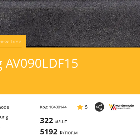
иной 15 мм
g AV090LDF15
mode
5
Код: 10400144
ung
322
/шт
i
ь
5192
/пог.м
i