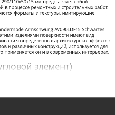
 290/110x50x15 мм представляет собой
 в процессе ремонтных и строительных работ.
яются форматы и текстуры, имитирующие
Wandermode Armschwung AV090LDF15 Schwarzes
 этими изделиями поверхности имеют вид
биваться определенных архитектурных эффектов
в и различных конструкций, используется для
то применяется он и в современных интерьерах.
угловой элемент)
er толщиной 15 мм.
 290/110x50x15 мм - красивое и функциональное
тличными техническими и эксплуатационными
ной 15 мм обладает прочностью
остью, паропроницаемостью, долгие годы