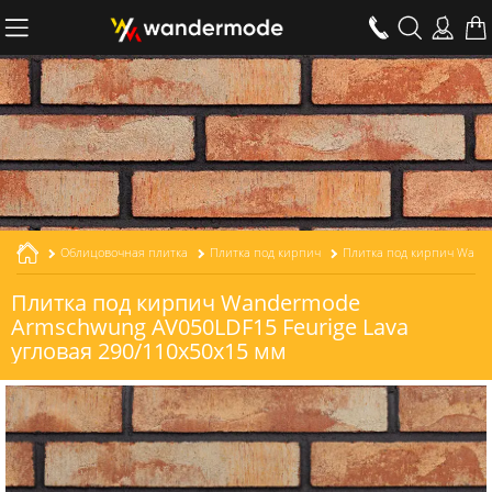
Облицовочная плитка
Плитка под кирпич
Плитка под кирпич Wandermode
Armschwung AV050LDF15 Feurige Lava
угловая 290/110x50x15 мм