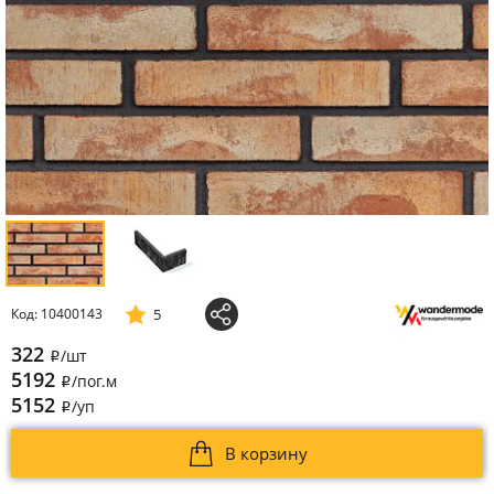
5
Код: 10400143
322
/шт
i
5192
/пог.м
i
5152
/уп
i
В корзину