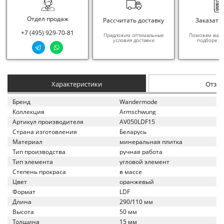
Отдел продаж
Рассчитать доставку
Заказать
+7 (495) 929-70-81
Предложим оптимальные
Поможем вам в
условия доставки
подборе ма
Характеристики
Отзы
Бренд
Wandermode
Коллекция
Armschwung
Артикул производителя
AV050LDF15
Страна изготовления
Беларусь
Материал
минеральная плитка
Тип производства
ручная работа
Тип элемента
угловой элемент
Степень прокраса
в массе
Цвет
оранжевый
Формат
LDF
Длина
290/110 мм
Высота
50 мм
Толщина
15 мм