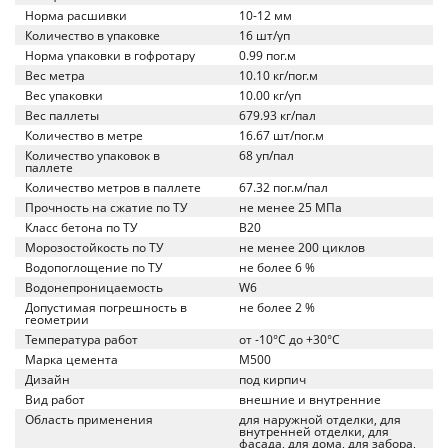
Норма расшивки
10-12 мм
Количество в упаковке
16 шт/уп
Норма упаковки в гофротару
0.99 пог.м
Вес метра
10.10 кг/пог.м
Вес упаковки
10.00 кг/уп
Вес паллеты
679.93 кг/пал
Количество в метре
16.67 шт/пог.м
Количество упаковок в
68 уп/пал
паллете
Количество метров в паллете
67.32 пог.м/пал
Прочность на сжатие по ТУ
не менее 25 МПа
Класс бетона по ТУ
B20
Морозостойкость по ТУ
не менее 200 циклов
Водопоглощение по ТУ
не более 6 %
Водонепроницаемость
W6
Допустимая погрешность в
не более 2 %
геометрии
Температура работ
от -10°C до +30°C
Марка цемента
M500
Дизайн
под кирпич
Вид работ
внешние и внутренние
Область применения
для наружной отделки, для
внутренней отделки, для
фасада, для дома, для забора,