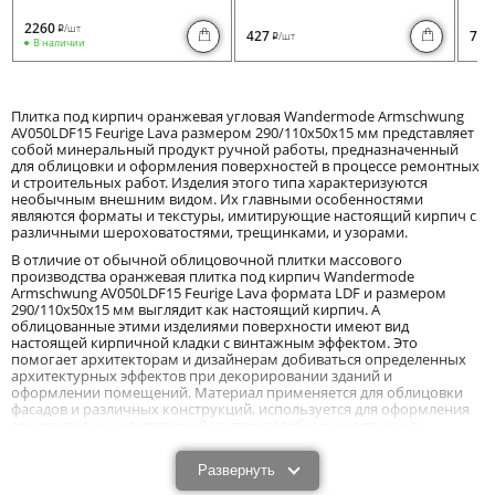
2260
/шт
i
427
730
/шт
i
В наличии
Плитка под кирпич оранжевая угловая Wandermode Armschwung
AV050LDF15 Feurige Lava размером 290/110x50x15 мм представляет
собой минеральный продукт ручной работы, предназначенный
для облицовки и оформления поверхностей в процессе ремонтных
и строительных работ. Изделия этого типа характеризуются
необычным внешним видом. Их главными особенностями
являются форматы и текстуры, имитирующие настоящий кирпич с
различными шероховатостями, трещинками, и узорами.
В отличие от обычной облицовочной плитки массового
производства оранжевая плитка под кирпич Wandermode
Armschwung AV050LDF15 Feurige Lava формата LDF и размером
290/110x50x15 мм выглядит как настоящий кирпич. А
облицованные этими изделиями поверхности имеют вид
настоящей кирпичной кладки с винтажным эффектом. Это
помогает архитекторам и дизайнерам добиваться определенных
архитектурных эффектов при декорировании зданий и
оформлении помещений. Материал применяется для облицовки
фасадов и различных конструкций, используется для оформления
архитектурных композиций на приусадебных участках и в
городской черте. Так же часто применяется он и в современных
интерьерах.
Развернуть
Особенности и характеристики плитки под