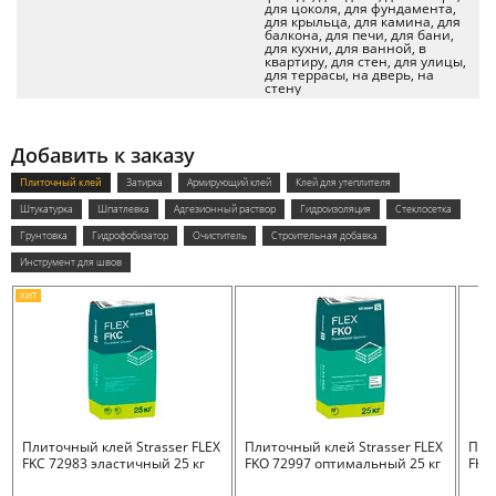
для цоколя, для фундамента,
для крыльца, для камина, для
балкона, для печи, для бани,
для кухни, для ванной, в
квартиру, для стен, для улицы,
для террасы, на дверь, на
стену
Добавить к заказу
Плиточный клей
Затирка
Армирующий клей
Клей для утеплителя
Штукатурка
Шпатлевка
Адгезионный раствор
Гидроизоляция
Стеклосетка
Грунтовка
Гидрофобизатор
Очиститель
Строительная добавка
Инструмент для швов
ХИТ
Плиточный клей Strasser FLEX
Плиточный клей Strasser FLEX
Пли
FKC 72983 эластичный 25 кг
FKO 72997 оптимальный 25 кг
FKB 