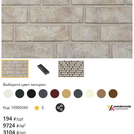
Выберите цвет затирки:
5
Код: 10900340
194
/шт
i
9724
2
/м
i
3104
/уп
i