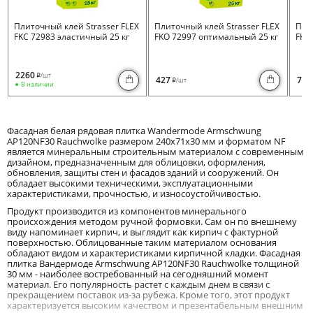
Плиточный клей Strasser FLEX
Плиточный клей Strasser FLEX
Пли
FKC 72983 эластичный 25 кг
FKO 72997 оптимальный 25 кг
FKB 
2260
/шт
i
427
730
/шт
i
В наличии
Фасадная белая рядовая плитка Wandermode Armschwung
AP120NF30 Rauchwolke размером 240x71x30 мм и форматом NF
является минеральным строительным материалом с современным
дизайном, предназначенным для облицовки, оформления,
обновления, защиты стен и фасадов зданий и сооружений. Он
обладает высокими техническими, эксплуатационными
характеристиками, прочностью, и износоустойчивостью.
Продукт производится из компонентов минерального
происхождения методом ручной формовки. Сам он по внешнему
виду напоминает кирпич, и выглядит как кирпич с фактурной
поверхностью. Облицованные таким материалом основания
обладают видом и характеристиками кирпичной кладки. Фасадная
плитка Вандермоде Armschwung AP120NF30 Rauchwolke толщиной
30 мм - наиболее востребованный на сегодняшний момент
материал. Его популярность растет с каждым днем в связи с
прекращением поставок из-за рубежа. Кроме того, этот продукт
характеризуется высоким качеством и презентабельным внешним