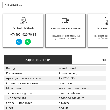
500x40x40 мм
Отдел продаж
Рассчитать доставку
Заказать
+7 (495) 929-70-81
Предложим оптимальные
Поможем вам в
условия доставки
подборе ма
Характеристики
Текст
Бренд
Wandermode
Коллекция
Armschwung
Артикул производителя
AP120NF30
Страна изготовления
Беларусь
Материал
минеральная плитка
Тип производства
ручная работа
Тип элемента
рядовой элемент
Степень прокраса
в массе
Цвет
белый