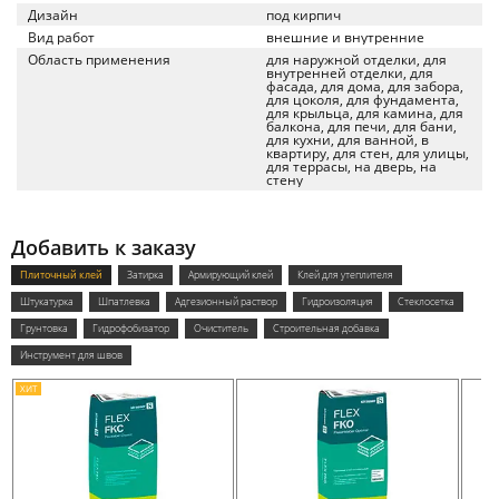
Дизайн
под кирпич
Вид работ
внешние и внутренние
Область применения
для наружной отделки, для
внутренней отделки, для
фасада, для дома, для забора,
для цоколя, для фундамента,
для крыльца, для камина, для
балкона, для печи, для бани,
для кухни, для ванной, в
квартиру, для стен, для улицы,
для террасы, на дверь, на
стену
Добавить к заказу
Плиточный клей
Затирка
Армирующий клей
Клей для утеплителя
Штукатурка
Шпатлевка
Адгезионный раствор
Гидроизоляция
Стеклосетка
Грунтовка
Гидрофобизатор
Очиститель
Строительная добавка
Инструмент для швов
ХИТ