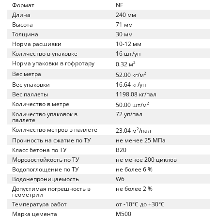
Формат
NF
Длина
240 мм
Высота
71 мм
Толщина
30 мм
Норма расшивки
10-12 мм
Количество в упаковке
16 шт/уп
Норма упаковки в гофротару
2
0.32 м
Вес метра
2
52.00 кг/м
Вес упаковки
16.64 кг/уп
Вес паллеты
1198.08 кг/пал
Количество в метре
2
50.00 шт/м
Количество упаковок в
72 уп/пал
паллете
Количество метров в паллете
2
23.04 м
/пал
Прочность на сжатие по ТУ
не менее 25 МПа
Класс бетона по ТУ
B20
Морозостойкость по ТУ
не менее 200 циклов
Водопоглощение по ТУ
не более 6 %
Водонепроницаемость
W6
Допустимая погрешность в
не более 2 %
геометрии
Температура работ
от -10°C до +30°C
Марка цемента
M500