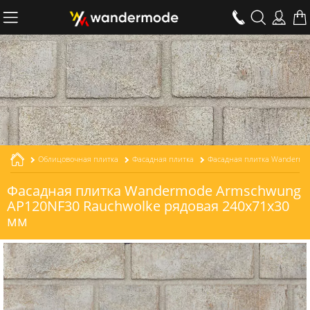
Облицовочная плитка
Фасадная плитка
Фасадная плитка Wandermode Armschwung
AP120NF30 Rauchwolke рядовая 240x71x30
мм