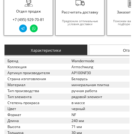
Отдел продаж
Рассчитать доставку
Заказать
+7 (495) 929-70-81
Предложим оптимальные
Поможем вам в
условия доставки
подборе ма
Характеристики
Отзы
Бренд
Wandermode
Коллекция
Armschwung
Артикул производителя
AP100NF30
Страна изготовления
Беларусь
Материал
минеральная плитка
Тип производства
ручная работа
Тип элемента
рядовой элемент
Степень прокраса
в массе
Цвет
черный
Формат
NF
Длина
240 мм
Высота
71 мм
Толщина
30 мм