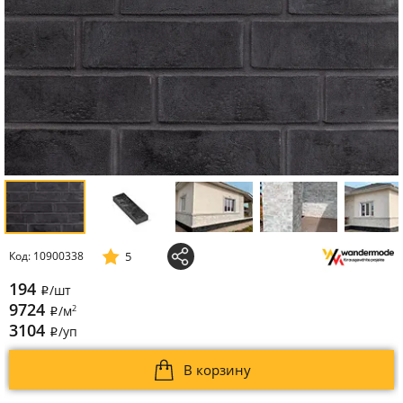
5
Код: 10900338
194
/шт
i
9724
2
/м
i
3104
/уп
i
В корзину