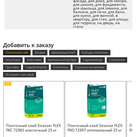
фасада, для дома, для забора,
для цоколя, для фундамента,
для крыльца, для камина, для
балкона, для печи, для бани,
для кухни, для ванной, в
квартиру, для стен, для улицы,
для террасы, на дверь, на
стену
Добавить к заказу
Плиточный клей
Затирка
Армирующий клей
Клей для утеплителя
Штукатурка
Шпатлевка
Адгезионный раствор
Гидроизоляция
Стеклосетка
Грунтовка
Гидрофобизатор
Очиститель
Строительная добавка
Инструмент для швов
ХИТ
Плиточный клей Strasser FLEX
Плиточный клей Strasser FLEX
Пли
FKC 72983 эластичный 25 кг
FKO 72997 оптимальный 25 кг
FKB 