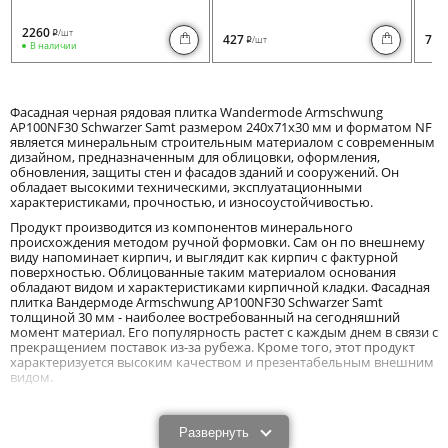
2260
/шт
i
427
730
/шт
i
В наличии
Фасадная черная рядовая плитка Wandermode Armschwung
AP100NF30 Schwarzer Samt размером 240x71x30 мм и форматом NF
является минеральным строительным материалом с современным
дизайном, предназначенным для облицовки, оформления,
обновления, защиты стен и фасадов зданий и сооружений. Он
обладает высокими техническими, эксплуатационными
характеристиками, прочностью, и износоустойчивостью.
Продукт производится из компонентов минерального
происхождения методом ручной формовки. Сам он по внешнему
виду напоминает кирпич, и выглядит как кирпич с фактурной
поверхностью. Облицованные таким материалом основания
обладают видом и характеристиками кирпичной кладки. Фасадная
плитка Вандермоде Armschwung AP100NF30 Schwarzer Samt
толщиной 30 мм - наиболее востребованный на сегодняшний
момент материал. Его популярность растет с каждым днем в связи с
прекращением поставок из-за рубежа. Кроме того, этот продукт
характеризуется высоким качеством и презентабельным внешним
видом.
Характеристики и преимущества фасадной
плитки Wandermode Armschwung AP100NF30
Развернуть