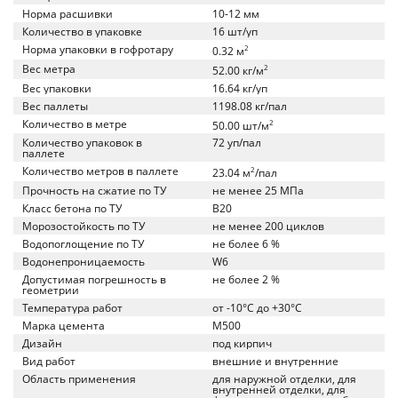
Норма расшивки
10-12 мм
Количество в упаковке
16 шт/уп
Норма упаковки в гофротару
2
0.32 м
Вес метра
2
52.00 кг/м
Вес упаковки
16.64 кг/уп
Вес паллеты
1198.08 кг/пал
Количество в метре
2
50.00 шт/м
Количество упаковок в
72 уп/пал
паллете
Количество метров в паллете
2
23.04 м
/пал
Прочность на сжатие по ТУ
не менее 25 МПа
Класс бетона по ТУ
B20
Морозостойкость по ТУ
не менее 200 циклов
Водопоглощение по ТУ
не более 6 %
Водонепроницаемость
W6
Допустимая погрешность в
не более 2 %
геометрии
Температура работ
от -10°C до +30°C
Марка цемента
M500
Дизайн
под кирпич
Вид работ
внешние и внутренние
Область применения
для наружной отделки, для
внутренней отделки, для